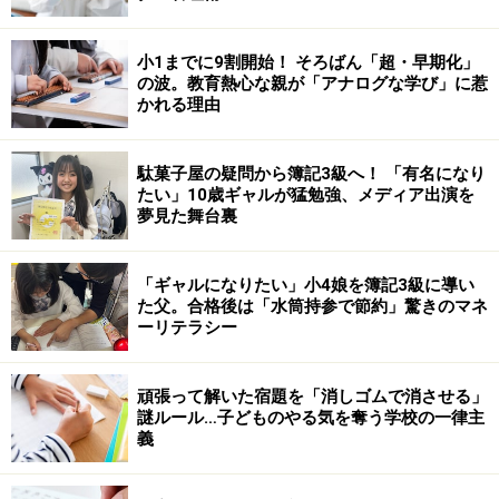
小1までに9割開始！ そろばん「超・早期化」
の波。教育熱心な親が「アナログな学び」に惹
かれる理由
駄菓子屋の疑問から簿記3級へ！ 「有名になり
たい」10歳ギャルが猛勉強、メディア出演を
夢見た舞台裏
「ギャルになりたい」小4娘を簿記3級に導い
た父。合格後は「水筒持参で節約」驚きのマネ
ーリテラシー
頑張って解いた宿題を「消しゴムで消させる」
謎ルール…子どものやる気を奪う学校の一律主
義