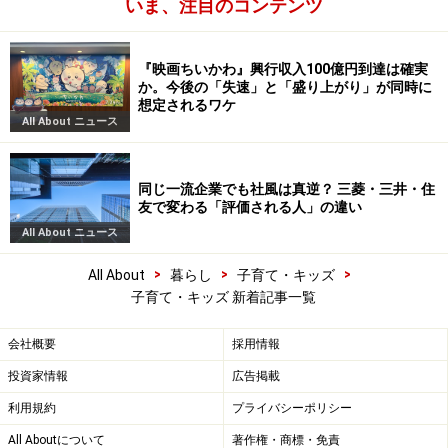
いま、注目のコンテンツ
『映画ちいかわ』興行収入100億円到達は確実
か。今後の「失速」と「盛り上がり」が同時に
想定されるワケ
All About ニュース
同じ一流企業でも社風は真逆？ 三菱・三井・住
友で変わる「評価される人」の違い
All About ニュース
>
>
>
All About
暮らし
子育て・キッズ
子育て・キッズ 新着記事一覧
会社概要
採用情報
投資家情報
広告掲載
利用規約
プライバシーポリシー
All Aboutについて
著作権・商標・免責