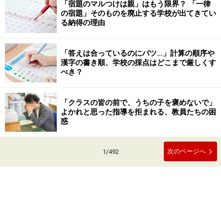
「宿題のマルつけは親」はもう限界？ 「一律
の宿題」そのものを廃止する学校が出てきてい
る納得の理由
「答えは合っているのにバツ…」計算の順序や
漢字の書き順、学校の採点はどこまで厳しくす
べき？
「クラスの皆の前で、うちの子を褒めないで」
よかれと思った指導を拒まれる、教員たちの困
惑
次のページへ
1
/
492