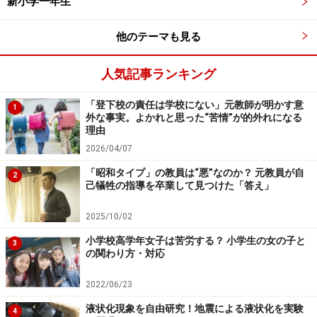
教師にだってできないこと、知らないことはあります。
新小学一年生
そうした「教師の足りなさ」を真摯に受け止めて、きち
他のテーマも見る
んと調べて回答して、またその子とディスカッションす
るほうが、よほど教育的だと思っています。
人気記事ランキング
乙武さんが泣いた水泳指導のエピソード
「登下校の責任は学校にない」元教師が明かす意
1
外な事実。よかれと思った“苦情”が的外れになる
私は自分でできないことがあっても、できる子に見本を
理由
見せてもらったり、できない部分を手伝ってもらったり
2026/04/07
というスタイルを基本路線にしていました。
「昭和タイプ」の教員は“悪”なのか？ 元教員が自
2
己犠牲の指導を卒業して見つけた「答え」
しかし、時には自分のハンデを生かし、「障害がありな
2025/10/02
がらも果敢にチャレンジする姿を見せる」ことで教育的
小学校高学年女子は苦労する？ 小学生の女の子と
3
効果を狙うこともありました。
の関わり方・対応
2022/06/23
それは、毎年夏に行われる水泳指導の時間です。
液状化現象を自由研究！地震による液状化を実験
4