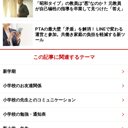
という声も聞こえてきそうです。
「昭和タイプ」の教員は“悪”なのか？ 元教員
が自己犠牲の指導を卒業して見つけた「答え」
しかし、教師とは保育士ではなく、「教育者」です。教
員が物理的にできないこと、まさに本書のテーマである
PTAの最大壁「矛盾」を解消！ LINEで変わる
教師の「足りなさ」を子どもたちが埋めてくれていまし
運営と参加。共働き家庭の負担を軽減する新ツ
ール
た。
もちろん、私だってそこに対して最初から開き直ること
この記事に関連するテーマ
ができるほどの傲慢さはもち合わせていません。他の先
新学期
生と同じようにしてあげられないことの不安や申し訳な
さは、最後まで拭い去ることができませんでした。
小学校のお友達関係
ただ、教師に障害があろうがなかろうが、「教員とは完
小学校の先生とのコミュニケーション
璧な存在である」という呪縛から逃れたほうがいいと思
っています。
小学校の勉強・通知表