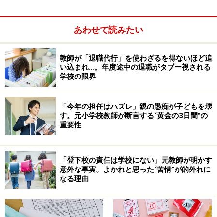
あわせて読みたい
教師が「退職代行」を使わざるを得ないほど追
い込まれ…。年度途中の退職がタブー視される
学校の限界
乙武さんが泣いた水泳指導のエピソード
「今年の担任はハズレ」親の愚痴が子どもを壊
す。元小学校教師が断言する“黄金の3日間”の
乙武さんは「できないことがたくさんある
重要性
教師」だった
今がどうかはわからないですが、私が教員をしていた当
「登下校の責任は学校にない」元教師が明かす
時、教師は子どもたちの前では何でも知っている、何で
意外な事実。よかれと思った“苦情”が的外れに
もできる存在であらねばならないという固定観念が強か
なる理由
った時代でした。にもかかわらず、私は赴任して最初の
始業式で「先生にはできないことがあります。そのとき