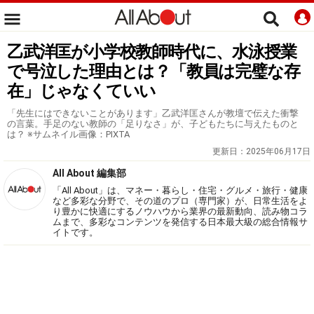
乙武洋匡が小学校教師時代に、水泳授業
で号泣した理由とは？「教員は完璧な存
在」じゃなくていい
「先生にはできないことがあります」乙武洋匡さんが教壇で伝えた衝撃
の言葉。手足のない教師の「足りなさ」が、子どもたちに与えたものと
は？ ※サムネイル画像：PIXTA
更新日：
2025年06月17日
All About 編集部
「All About」は、マネー・暮らし・住宅・グルメ・旅行・健康
など多彩な分野で、その道のプロ（専門家）が、日常生活をよ
り豊かに快適にするノウハウから業界の最新動向、読み物コラ
ムまで、多彩なコンテンツを発信する日本最大級の総合情報サ
イトです。