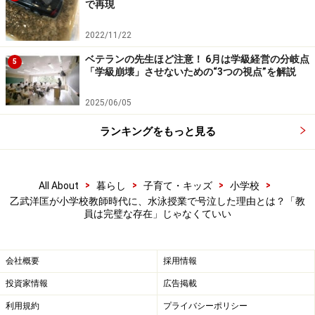
で再現
クラスにはどうしても水泳が苦手な子は必ずいますよ
ね。私にはそういう子の気持ちが痛いほどよくわかりま
2022/11/22
す。
ベテランの先生ほど注意！ 6月は学級経営の分岐点
5
「学級崩壊」させないための“3つの視点”を解説
というのも、私自身、プールの中で足が立たないので、
2025/06/05
子どもの頃からプールが大嫌いでしたし、水に対する恐
怖心というのは人一倍ありました。
ランキングをもっと見る
私が担任しているクラスにも、どうしても水に顔をつけ
>
>
>
>
All About
暮らし
子育て・キッズ
小学校
ることができない男の子がいました。私自身は水泳の授
乙武洋匡が小学校教師時代に、水泳授業で号泣した理由とは？「教
業で水の中に入って指導することはできなかったので、
員は完璧な存在」じゃなくていい
そんな自分がプールサイドから、「がんばれよ！」なん
て声をかけるのもなんだか白々しいなという思いがあり
会社概要
採用情報
ました。
投資家情報
広告掲載
どうしたらいいのかと悩んだ結果、クラスの前で「今年
利用規約
プライバシーポリシー