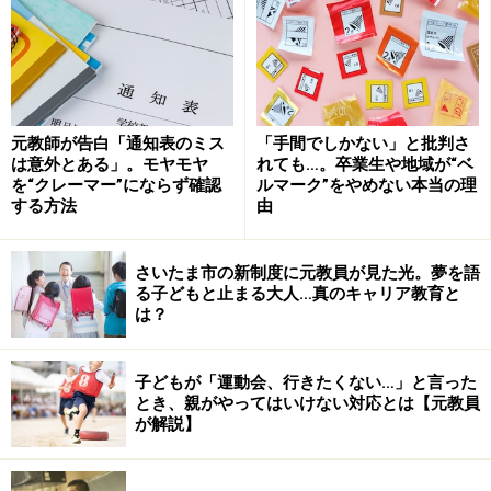
には助けてください」と言いました。
実際、できないことはたくさんあるのです。
たとえば、給食の牛乳ビンのフタを開けること。牛乳キ
元教師が告白「通知表のミス
「手間でしかない」と批判さ
ャップは、爪がないと開けられません。だから、手のな
は意外とある」。モヤモヤ
れても…。卒業生や地域が“ベ
い私にはどうしても開けることができない。
を“クレーマー”にならず確認
ルマーク”をやめない本当の理
する方法
由
最初の数日こそ補助教員の先生が開けてくれていました
さいたま市の新制度に元教員が見た光。夢を語
が、数日したら子どもたちが毎日開けてくれるようにな
る子どもと止まる大人…真のキャリア教育と
りました。給食の配膳も最初のうちは補助教員の先生が
は？
やってくれていましたが、それも子どもたちがやってく
れるようになりました。
子どもが「運動会、行きたくない…」と言った
とき、親がやってはいけない対応とは【元教員
が解説】
障害者が教員になるというのはあまり聞かない話です
し、「自分のこともできないのに子どもの世話なんて」