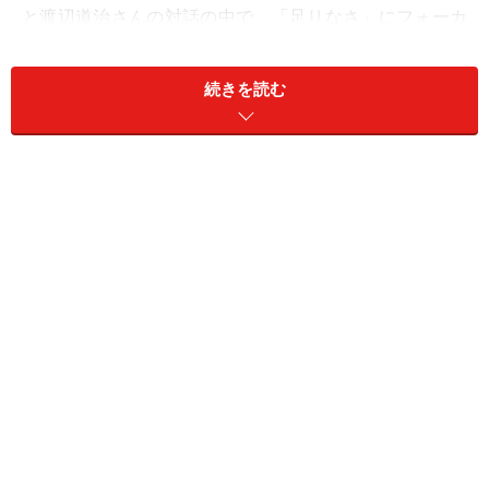
と渡辺道治さんの対話の中で、「足りなさ」にフォーカ
スを当てた教育現場での実践ケースや感動のエピソード
が語られます。
続きを読む
今回は本書から一部抜粋し、乙武さんが小学校教師時代
に、自身の「できないこと」をあえて子どもたちに見せ
ることで彼らに何を伝えようとしたのか、そして水泳指
導で起きたエピソードについて紹介します。
＜目次＞
乙武さんは「できないことがたくさんある教師」だった