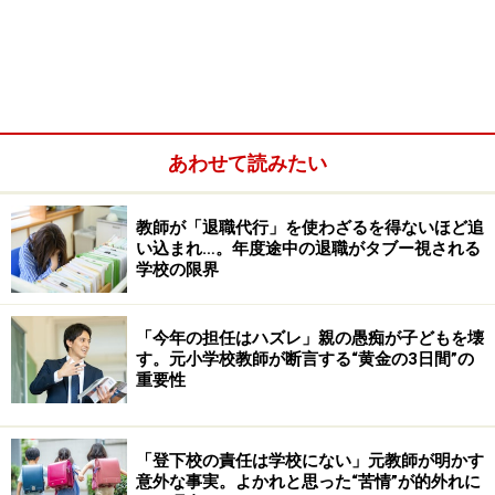
あわせて読みたい
教師が「退職代行」を使わざるを得ないほど追
い込まれ…。年度途中の退職がタブー視される
徒競走は、運動会の花形競技のひとつ。しかし、小学校
学校の限界
の体育の授業における短距離走の目的は、「自分のタイ
ムを知り、自己の能力に適した課題解決、記録への挑戦
「今年の担任はハズレ」親の愚痴が子どもを壊
の仕方を工夫すること」とされています。
す。元小学校教師が断言する“黄金の3日間”の
重要性
「体育の授業では、50m走、100m走のタイムを測り、自
分の目標タイムに近づけるための取り組みを行っていま
「登下校の責任は学校にない」元教師が明かす
す。それをわざわざ運動会という場で子どもたちを競わ
意外な事実。よかれと思った“苦情”が的外れに