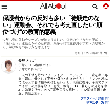
保護者からの反対も多い「徒競走のな
い」運動会、それでも考え直したい“順
位づけ”の教育的意義
今年も春の運動会シーズンが始まりました。従来のやり方から脱却し、
「競い合う」運動会をやめた神奈川県茅ヶ崎市立香川小学校への取材か
ら、学校教育のあり方を考えます。
更新日：
2023年05月19日
長島 ともこ
子育て・PTA情報 ガイド
子育てアドバイザー
二人の子供を持つフリーライター・エディター。出産を機に専
業主婦に。母として不安や悩みと向き合ううち、「ママが読ん
でほっとする情報を発信したい」と、現職に復帰。子育てアド
バイザーの資格を取り、育児、教育、PTA、暮らしの分野を中
心に執筆を行う。PTA広報委員長を経験し、PTA関連書籍を出
版。講演活動も。
プロフィール詳細
執筆記事一覧