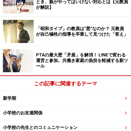
とき、親がやってはいけない対応とは【元教員
が解説】
クラスの“自己ベスト更新”を目指す形にし
た香川小の運動会
「昭和タイプ」の教員は“悪”なのか？ 元教員
が自己犠牲の指導を卒業して見つけた「答え」
コロナ禍の2021年度。競技種目の選択や競技方法は、各
学年の先生で決めるようにしたところ、3、4年生の競技
PTAの最大壁「矛盾」を解消！ LINEで変わる
に変化が見られました。
運営と参加。共働き家庭の負担を軽減する新ツ
ール
「徒競走はしない」という選択をし、4～5人一組で1本
の長い棒を持って定められたコースを走る「台風の目」
この記事に関連するテーマ
を行うことに。さらに、クラス対抗ではなく、練習のと
きに各クラスで出した自己ベストを本番で超えられるか
新学期
に挑戦する方式を取り入れたのです。すると子どもたち
も「校長先生、今日、僕のクラスは新記録が出たんだ
小学校のお友達関係
よ！」と練習のときから報告しにきてくれたそう。
小学校の先生とのコミュニケーション