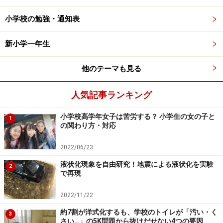
そして、運動会当日。競技後に担任の先生から「3年〇
小学校の勉強・通知表
組、△分×秒！ 新記録達成です！」と発表されると、子
どもたちは大盛り上がり。生き生きと目標に向かって本
新小学一年生
気で取り組む姿が見られたそうです。
他のテーマも見る
「この何十年、当たり前のように行ってきた“赤白に分か
人気記事ランキング
れて競い合う”運動会について考え直す、よいきっかけと
なりました」と國分前校長。
小学校高学年女子は苦労する？ 小学生の女の子と
1
の関わり方・対応
翌年2022年度の運動会では、この3、4年生の取り組みが
2022/06/23
全校に広がって、徒競走や選抜リレー競技は全校で実施
しないことに。「ソーラン節」などの表現活動に加え、
液状化現象を自由研究！地震による液状化を実験
2
で再現
「学年玉入れ」や「障害物リレー」など、クラスや学年
ごとに目標数や目標タイムを設定し、それをクリアでき
2022/11/22
るかを挑戦する形式で開催されました。そしてなんと運
約7割が洋式化するも、学校のトイレが「汚い・く
3
動会当日は、全てのクラスが目標をクリア。大盛況だっ
さい…」の5K問題から抜けだせない4つの要因