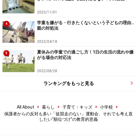
たといいます。
2023/11/01
学童を嫌がる・行きたくないという子どもの理由…
4
親の対処法
毎年、この季節になると憂うつな顔をしていた子に笑顔がみ
られた運動会
2022/04/18
「毎年、運動会の季節になると憂うつな顔をしていたわ
夏休みの学童での過ごし方！1日の生活の流れや嫌
5
が子が、今年は、『お母さん！目標達成できたよ！』と
がる場合の対応法
笑顔でガッツポーズ。私も『よくがんばったね！』と心
2022/08/28
から言ってあげることができて嬉しかったです」と伝え
にくる保護者の姿もあったそうです。
ランキングをもっと見る
>
>
>
>
「勝ち負けを味わうことも大切」――保護者
All About
暮らし
子育て・キッズ
小学校
保護者からの反対も多い「徒競走のない」運動会、それでも考え直
アンケートからの意外な結果
したい“順位づけ”の教育的意義
「勝った負けた」ではなく、チームで協力し合って運動