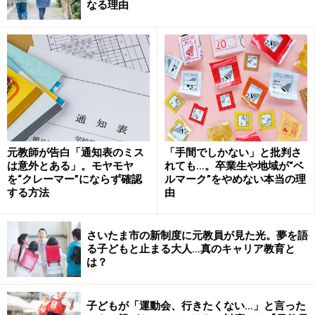
なる理由
せて順位をつけることに“教育的な意義”はあるのか、と
いう意見が教員たちから以前より出ていました。
たとえば、跳び箱の授業では『この子は〇段を跳べる
か、跳べないか』といった結果だけに注目するのではな
く、跳べない子が跳べるようになるためにはどうすれば
いいのか、その過程に着目して支援をしたり、グループ
やクラスごとに目標を決めて皆で工夫したり、協力しあ
元教師が告白「通知表のミス
「手間でしかない」と批判さ
いながら競技と向き合うのが本来の教育のあるべき姿で
は意外とある」。モヤモヤ
れても…。卒業生や地域が“ベ
を“クレーマー”にならず確認
ルマーク”をやめない本当の理
はないでしょうか」と、國分前校長は従来の運動会のあ
する方法
由
り方に疑問を投げかけます。
さいたま市の新制度に元教員が見た光。夢を語
運動会の徒競走で足が速い子だけにいい順位や得点がつ
る子どもと止まる大人…真のキャリア教育と
は？
いたりしたら、下位の子は劣等感を突きつけられかねま
せん。結果を相対的に評価するような教育は、考え直す
時期にきているのでしょう。
子どもが「運動会、行きたくない…」と言った