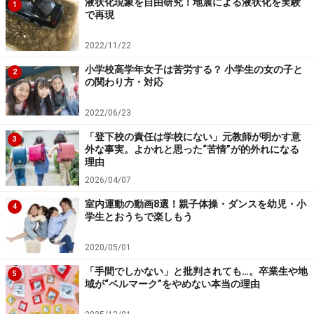
液状化現象を自由研究！地震による液状化を実験
1
で再現
2022/11/22
小学校高学年女子は苦労する？ 小学生の女の子と
2
の関わり方・対応
2022/06/23
「登下校の責任は学校にない」元教師が明かす意
3
外な事実。よかれと思った“苦情”が的外れになる
理由
2026/04/07
室内運動の動画8選！親子体操・ダンスを幼児・小
4
学生とおうちで楽しもう
2020/05/01
「手間でしかない」と批判されても…。卒業生や地
5
域が“ベルマーク”をやめない本当の理由