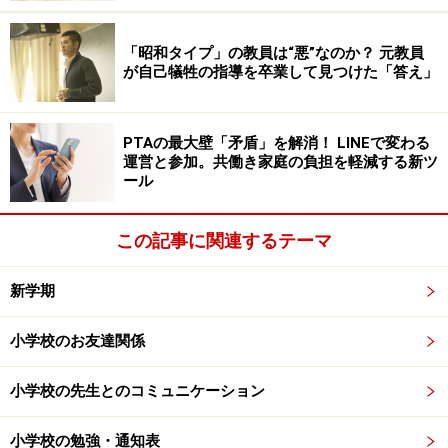
なり勉強に入るのではなく、遊びながら学ぶタイプの学
習
「スタートカリキュラム」
を取り入れています。ま
「昭和タイプ」の教員は“悪”なのか？ 元教員
が自己犠牲の指導を卒業して見つけた「答え」
た、同様に幼稚園・保育園側では、入学前に小学校での
活動を意識したプログラム
「アプローチカリキュラム」
などが行われています。
PTAの最大壁「矛盾」を解消！ LINEで変わる
運営と参加。共働き家庭の負担を軽減する新ツ
ール
このような試みの中には、家庭でも入学前に取り組むと
効果的なものがいくつもあります。
この記事に関連するテーマ
今回は、小学校の入学を控えた子どもがいる家庭におい
て、小学校入学における段差をできるだけ滑らかにする
新学期
ための具体的な取り組みを紹介したいと思います。参考
にしてください。
小学校のお友達関係
小学校の先生とのコミュニケーション
小1プロブレム トラブルは勉強以外が原因
小学校の勉強・通知表