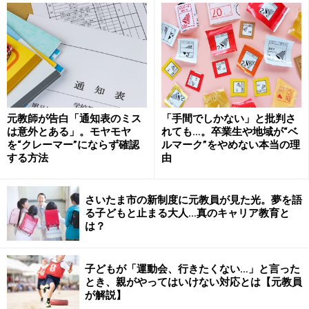
小学校1年生は「学び方を学ぶ」学年だとされていま
す。話の聞き方、ノートの使い方などその後の学校生活
で大切になることをいくつも学びます。その時期に個人
として、または集団として、混乱した状態であることは
その後に影響が出る可能性があります。
元教師が告白「通知表のミス
「手間でしかない」と批判さ
は意外とある」。モヤモヤ
れても…。卒業生や地域が“ベ
を“クレーマー”にならず確認
ルマーク”をやめない本当の理
する方法
由
小1プロブレムに対する幼稚園・保育園や小
学校での試み
さいたま市の新制度に元教員が見た光。夢を語
る子どもと止まる大人…真のキャリア教育と
は？
「小1プロブレム」に関して、小学校や幼稚園・保育園
では既に改善のための取り組みが研究として行われてき
ました。
子どもが「運動会、行きたくない…」と言った
とき、親がやってはいけない対応とは【元教員
が解説】
例えば、多くの小学校では入学後の4月の期間は、いき