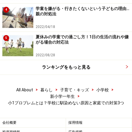
もが小学校入学後、勉強では苦労していない
ということ
学童を嫌がる・行きたくないという子どもの理由…
4
が分かります。
親の対処法
2022/04/18
入学時は学習面に不安を持っている子どもも一定数いま
夏休みの学童での過ごし方！1日の生活の流れや嫌
す。それは、親が子どもに向かって「小学校は勉強する
5
がる場合の対応法
所だから、しっかりやるように」というような声掛けを
していることが影響しているのではと思います。
2022/08/28
ランキングをもっと見る
しかし、学習面の不安は6月、9月と大幅に減っていきま
す。
>
>
>
>
All About
暮らし
子育て・キッズ
小学校
先ほど書いたように幼保との関連を意識したような「ス
>
新小学一年生
小1プロブレムとは？学校に馴染めない原因と家庭での対策3つ
タートカリキュラム」を実施している学校が多いです。
そのため子どもは、小学校に慣れることや、新しい友達
と関わることの中で、遊びと織り交ぜたアクティビティ
会社概要
採用情報
を通して学習に入ることができます。