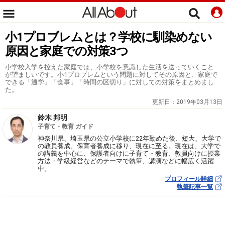
小1プロブレムとは？学校に馴染めない
原因と家庭での対策3つ
小学校入学を控えた家庭では、小学校を意識した生活を送っていくこと
が望ましいです。小1プロブレムという問題に対してその原因と、家庭で
できる「通学」「食事」「時間の区切り」に対しての対策をまとめまし
た。
更新日：
2019年03月13日
鈴木 邦明
子育て・教育 ガイド
神奈川県、埼玉県の公立小学校に22年勤めた後、短大、大学で
の教員養成、保育者養成に移り、現在に至る。現在は、大学で
の講義を中心に、保護者向けに子育て・教育、教員向けに授業
方法・学級経営などのテーマで執筆、講演などに幅広く活躍
中。
プロフィール詳細
執筆記事一覧