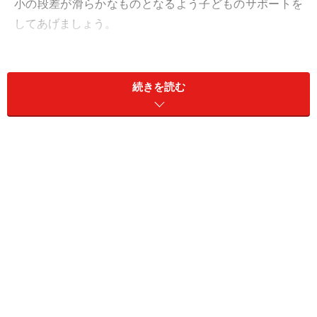
小の段差が滑らかなものとなるよう子どものサポートを
してあげましょう。
【INDEX】
続きを読む
小1プロブレムとは？
小1プロブレムへの園や小学校の試み
トラブルの原因は実は勉強以外
家庭でできる対策１：登下校の不安を減らす
家庭でできる対策２：給食での不安を減らす