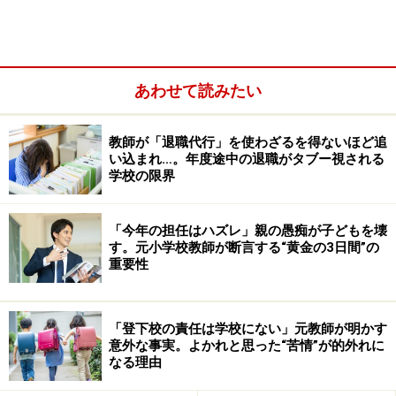
あわせて読みたい
家庭でできる対策３：時間の区切りを意識する
教師が「退職代行」を使わざるを得ないほど追
い込まれ…。年度途中の退職がタブー視される
学校の限界
小1プロブレムとは？
「今年の担任はハズレ」親の愚痴が子どもを壊
「小1プロブレム」とは、
幼稚園・保育園などと小学校
す。元小学校教師が断言する“黄金の3日間”の
の間の段差によって生じる様々なトラブル
です。
重要性
具体的には
「教師の話を聞かない」「勝手に自分の席か
「登下校の責任は学校にない」元教師が明かす
ら離れ、歩き回ってしまう」「休み時間が終わっても遊
意外な事実。よかれと思った“苦情”が的外れに
ぶのをやめず教室に戻って来ない」といった姿
などが見
なる理由
られます。