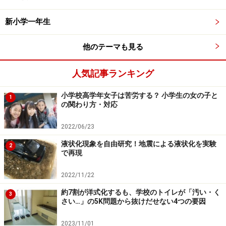
であることが多い
新小学一年生
他のテーマも見る
鈴木邦明「幼稚園･保育園から小学校へ入学する際に子ども
が感じる不安について」国立オリンピック記念青少年総合セ
ンター紀要、2007.4
人気記事ランキング
書店には「小学校入学準備◯◯ドリル」などが多数並ん
小学校高学年女子は苦労する？ 小学生の女の子と
1
の関わり方・対応
でいます。またネット上にも小学校入学を控えた子ども
を対象としたアプリなどもたくさんあります。親の立場
2022/06/23
として「せめてひらがなは書けるようにしておかなけれ
液状化現象を自由研究！地震による液状化を実験
2
ば……」「簡単な足し算はできるようにしておかなけれ
で再現
ば……」と先取りして勉強に取り組ませることが多いでし
2022/11/22
ょう。
約7割が洋式化するも、学校のトイレが「汚い・く
3
さい…」の5K問題から抜けだせない4つの要因
しかし、小学校の入学時における子どもが抱えている不
安について調べた研究によると、実は
あまり多くの子ど
2023/11/01