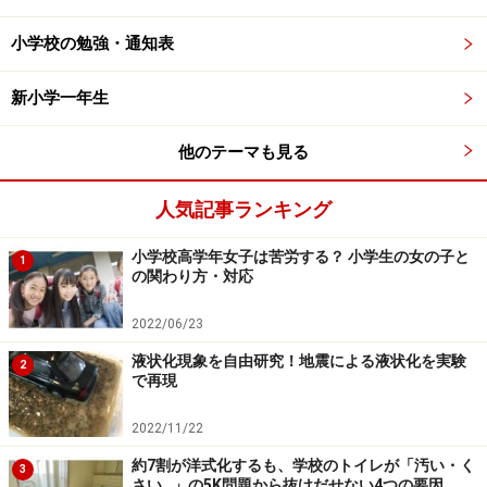
す。
小学校の勉強・通知表
低学年の子供の学童での過ごし方の一例を紹介します。
新小学一年生
●14:30ごろ
下校。学童の施設に移動する。子供達
他のテーマも見る
は、学童保育に「ただいま」と言って入室するのが基
本。入学したばかりの1年生は、指導員が学校まで子供
人気記事ランキング
達を迎えに行くことも多い。
小学校高学年女子は苦労する？ 小学生の女の子と
1
の関わり方・対応
●15:00ごろ
宿題をしたり遊んだりなど、自由な時
間を過ごす。
2022/06/23
液状化現象を自由研究！地震による液状化を実験
2
●15:30ごろ
上級生が下校するタイミングでおやつタ
で再現
イム。おにぎりや菓子パンなどの補食系、おせんべいや
2022/11/22
クッキー、ヨーグルト、ゼリー、果物などのデザート系
など、その内容は施設によりさまざま。
約7割が洋式化するも、学校のトイレが「汚い・く
3
さい…」の5K問題から抜けだせない4つの要因