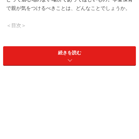
で親が気をつけるべきことは、どんなことでしょうか。
＜目次＞
学童とは、働く親を持つ子どもの放課後の居場所
学童保育は小学一年生から三年生が大半を占める
続きを読む
学童の子どものタイムスケジュールは？
「学童に行きたくない！」その理由5つ
学童保育で親が気をつけるべき5つのポイント
学童利用経験のある先輩ママの体験談