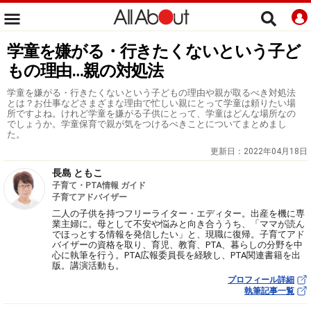
学童を嫌がる・行きたくないという子ど
もの理由…親の対処法
学童を嫌がる・行きたくないという子どもの理由や親が取るべき対処法
とは？お仕事などさまざまな理由で忙しい親にとって学童は頼りたい場
所ですよね。けれど学童を嫌がる子供にとって、学童はどんな場所なの
でしょうか。学童保育で親が気をつけるべきことについてまとめまし
た。
更新日：
2022年04月18日
長島 ともこ
子育て・PTA情報 ガイド
子育てアドバイザー
二人の子供を持つフリーライター・エディター。出産を機に専
業主婦に。母として不安や悩みと向き合ううち、「ママが読ん
でほっとする情報を発信したい」と、現職に復帰。子育てアド
バイザーの資格を取り、育児、教育、PTA、暮らしの分野を中
心に執筆を行う。PTA広報委員長を経験し、PTA関連書籍を出
版。講演活動も。
プロフィール詳細
執筆記事一覧