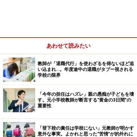
あわせて読みたい
学童とは、働く親を持つ子どもの放課後の
教師が「退職代行」を使わざるを得ないほど追
居場所
い込まれ…。年度途中の退職がタブー視される
学校の限界
「今年の担任はハズレ」親の愚痴が子どもを壊
学童は、働くママの大きな支え
す。元小学校教師が断言する“黄金の3日間”の
重要性
働くママにとって大きな支えともいえる「学童」。学童
保育とは、共働きなどの理由から、保護者が日中家にい
ない小学生の子供＝学童に放課後を安全に楽しく過ごせ
「登下校の責任は学校にない」元教師が明かす
意外な事実。よかれと思った“苦情”が的外れに
る環境を提供する「放課後児童健全育成事業」の総称で