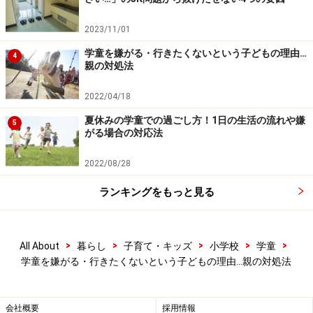
●16:00ごろ
外遊びや室内遊びで自由に過ごす。外遊
2023/11/01
びはサッカーや縄跳び、一輪車など、室内遊びはコマや
学童を嫌がる・行きたくないという子どもの理由…
4
けん玉、トランプ、オセロなど。本を読んだり絵を描い
親の対処法
たりする子も。
2022/04/18
●17:00～19:00ごろ
帰り支度をして保護者のお迎えを
夏休みの学童での過ごし方！1日の生活の流れや嫌
5
がる場合の対応法
待つ。公立の学童保育の閉所時間は、17～18時台がほと
んど。延長保育は長くても20時くらいまで。
2022/08/28
ランキングをもっと見る
これをみるとわかる通り、子供たちにとって学童は「第
2のわが家」のようなもの。「安全な環境の中でリラッ
クスできる場」であることが必要です。
>
>
>
>
>
All About
暮らし
子育て・キッズ
小学校
学童
学童を嫌がる・行きたくないという子どもの理由…親の対処法
「学童に行きたくない！」その理由5つ
会社概要
採用情報