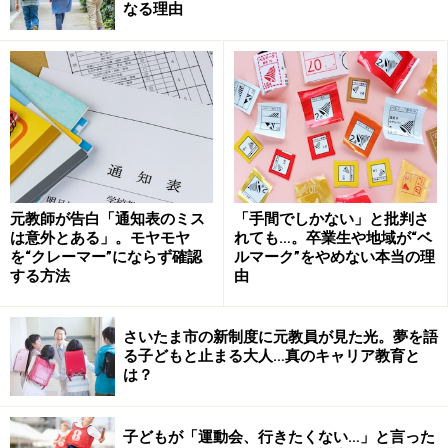
なる理由
す。
学童保育は小学一年生から三年生が大半を
占める
元教師が告白「通知表のミス
「手間でしかない」と批判さ
１～３年生が多くを占める
は意外とある」。モヤモヤ
れても…。卒業生や地域が“ベ
を“クレーマー”にならず確認
ルマーク”をやめない本当の理
公立小学校の学童保育の場合、学童のほとんどは、小学
する方法
由
校の敷地内、または近場に施設があります。子供たちの
面倒を見るのは、元教員や元幼稚園教諭、子育て支援施
さいたま市の新制度に元教員が見た光。夢を語
設等のスタッフ経験者、子育てを終えたボランティアの
る子どもと止まる大人…真のキャリア教育と
は？
方などさまざま。施設により、「指導員」「キッズコー
チ」などとよばれます。
子どもが「運動会、行きたくない…」と言った