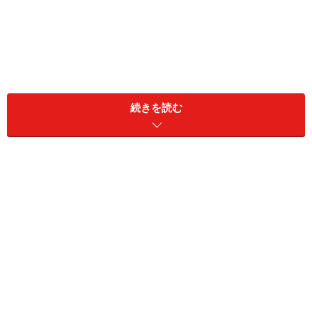
続きを読む
「小1の壁」は近年社会問題化し、
学童保育の利用時間
の延長や、待機児童ゼロを実現するための対策を盛り込
んだ指針
が2014年6月に閣議決定されましたが、まだま
だスタートしたばかりです。