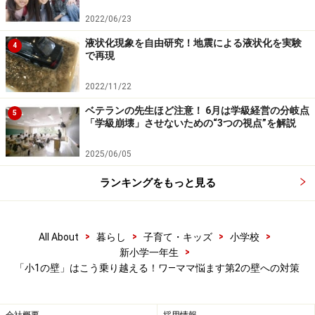
その際、
大切なのは「
対策を
ひとりで考えない」という
こと
です。あなたひとりでどうにかやりくりできるもの
2022/06/23
だ、と思われないために、状況を細かく夫とシェアし、
液状化現象を自由研究！地震による液状化を実験
4
で再現
夫婦で知恵を絞りましょう。「壁」にぶち当たった最初
の段階で夫を巻き込んで、保育園とは違うということを
2022/11/22
夫婦で共有し、話し合っておきましょう。
ベテランの先生ほど注意！ 6月は学級経営の分岐点
5
「学級崩壊」させないための“3つの視点”を解説
2025/06/05
「小1の壁」乗り越え方2：ファミリーサポ
ランキングをもっと見る
ートセンターに登録を
この日はどうしても学童のお迎えに間に合わない。そん
>
>
>
>
All About
暮らし
子育て・キッズ
小学校
な時のために「ファミリーサポートセンター」の利用登
>
新小学一年生
録をしておきましょう。ほとんどの自治体が独自に運営
「小1の壁」はこう乗り越える！ワ―ママ悩ます第2の壁への対策
しており、利用を申し込むと、ファミリーサポートセン
ターの担当者が、子どもを預けたい「おねがい会員」