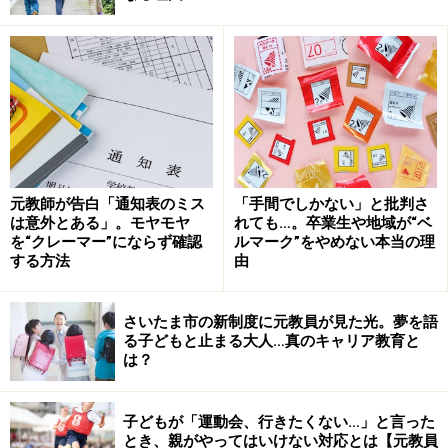
元教師が告白「通知表のミス
「手間でしかない」と批判さ
は意外とある」。モヤモヤ
れても…。卒業生や地域が“ベ
を“クレーマー”にならず確認
ルマーク”をやめない本当の理
伏兵は「長期休み」
する方法
由
筆者は、小学校に併設された学童保育を利用しました。
さいたま市の新制度に元教員が見た光。夢を語
お迎え必須で6時まで。急な残業ができないとか、遅い
る子どもと止まる大人…真のキャリア教育と
時間の会議には出席できないなど、あれこれ不便はあり
は？
ましたが、どうにかこうにか日々をしのいでおりまし
た。しかし、夏休み前の説明会で、朝は8:30からしか預
子どもが「運動会、行きたくない…」と言った
かってもらえないことが判明！ 保育園では7:00過ぎから
とき、親がやってはいけない対応とは【元教員