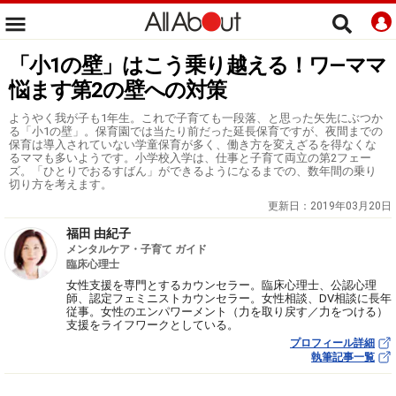
「小1の壁」はこう乗り越える！ワ―ママ
悩ます第2の壁への対策
ようやく我が子も1年生。これで子育ても一段落、と思った矢先にぶつか
る「小1の壁」。保育園では当たり前だった延長保育ですが、夜間までの
保育は導入されていない学童保育が多く、働き方を変えざるを得なくな
るママも多いようです。小学校入学は、仕事と子育て両立の第2フェー
ズ。「ひとりでおるすばん」ができるようになるまでの、数年間の乗り
切り方を考えます。
更新日：
2019年03月20日
福田 由紀子
メンタルケア・子育て ガイド
臨床心理士
女性支援を専門とするカウンセラー。臨床心理士、公認心理
師、認定フェミニストカウンセラー。女性相談、DV相談に長年
従事。女性のエンパワーメント（力を取り戻す／力をつける）
支援をライフワークとしている。
プロフィール詳細
執筆記事一覧