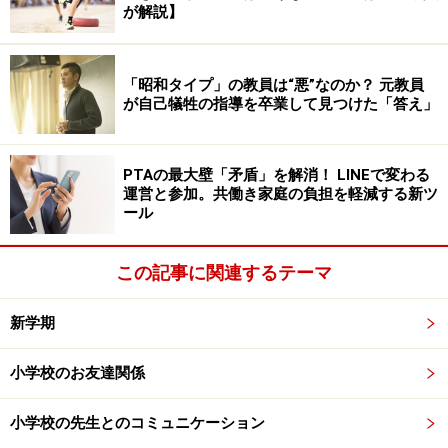
が解説】
預かってもらうことが可能でしたので、完全に油断して
おりました。
「昭和タイプ」の教員は“悪”なのか？ 元教員
「長期休みの学童開所時間は学校の始業時刻に合わせて
が自己犠牲の指導を卒業して見つけた「答え」
いる」とのことでした。確かに小学校の始業は8:25で
す。しかし、学校自体は7:30過ぎには開いているので、
PTAの最大壁「矛盾」を解消！ LINEで変わる
筆者の子どもは7:30頃に近所の子どもたちと一緒に家を
運営と参加。共働き家庭の負担を軽減する新ツ
出て、8:00頃に学校に到着していました。職場まで45
ール
分。子どもと一緒に家を出て、8:15に職場着。8:30の始
業には間に合ってきましたが、8:30の学童開所だと完全
この記事に関連するテーマ
にアウトです。1人で歩いて行かせて開所時間まで待た
新学期
せておく、あるいは、時間になったら戸締まりをさせて
歩いて行かせる、という方法もあるにはありましたが、
小学校のお友達関係
親なしで登校を始めて3ヶ月という1年生にはハードルが
高すぎました。
小学校の先生とのコミュニケーション