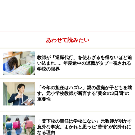
Q.そもそもPTA保険とはどんな保険？ 補償
内容は？
あわせて読みたい
「PTA保険」という呼び名は通称で、正式名称は、
教師が「退職代行」を使わざるを得ないほど追
「PTA団体傷害保険」および 「PTA賠償責任保険」。こ
い込まれ…。年度途中の退職がタブー視される
れら2つの保険で構成されていることが一般的ですが、
学校の限界
どちらか一方のみ契約することも可能です。
「今年の担任はハズレ」親の愚痴が子どもを壊
「PTA団体傷害保険」は、
す。元小学校教師が断言する“黄金の3日間”の
重要性
・児童生徒がPTA主催のイベントでケガをした
・PTA会員の保護者がPTA主催のソフトボール大会で骨
折、入院した
「登下校の責任は学校にない」元教師が明かす
・PTA役員の保護者が役員会に行く途中に交通事故にあ
意外な事実。よかれと思った“苦情”が的外れに
なる理由
った