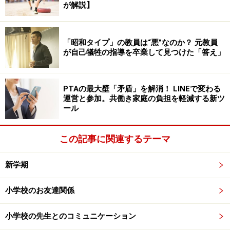
が解説】
などのときに、保険契約時に定められた補償金額がPTA
に支払われます（補償内容・補償金額はプランにより異
「昭和タイプ」の教員は“悪”なのか？ 元教員
なる） 。
が自己犠牲の指導を卒業して見つけた「答え」
保険の対象者（被保険者）は 、“PTA組織そのもの”が基
本です。
PTAの最大壁「矛盾」を解消！ LINEで変わる
運営と参加。共働き家庭の負担を軽減する新ツ
ール
Q.PTA保険はだれが・どのように加入する
この記事に関連するテーマ
の？ 加入は義務!?
PTA保険は、各校のPTA単位で加入します。自治体によ
新学期
っては、各校のPTAを束ねるPTA連合（以下、P連）が
小学校のお友達関係
PTA保険を斡旋しており、事務代行者として介して加入
するケースもあります。
小学校の先生とのコミュニケーション