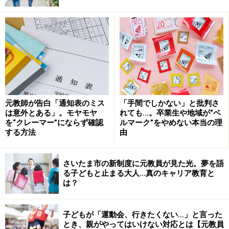
などのときに、保険契約時に定められた補償金額が、お
見舞金として対象者に支払われます（補償内容・補償金
額はプランにより異なる）。
保険の対象者（被保険者）は
1. 児童生徒
2. PTA会員
元教師が告白「通知表のミス
「手間でしかない」と批判さ
は意外とある」。モヤモヤ
れても…。卒業生や地域が“ベ
3. PTA会員同居の親族
を“クレーマー”にならず確認
ルマーク”をやめない本当の理
4. PTA行事への参加が事前に認められている人
する方法
由
が基本です。
さいたま市の新制度に元教員が見た光。夢を語
また「PTA賠償責任保険」は、
る子どもと止まる大人…真のキャリア教育と
は？
・PTAスポーツ大会のときに借りたテントが、強風によ
り壊れてしまった
・PTA総会で、学校から借りたマイクを落として壊して
子どもが「運動会、行きたくない…」と言った
とき、親がやってはいけない対応とは【元教員
しまった