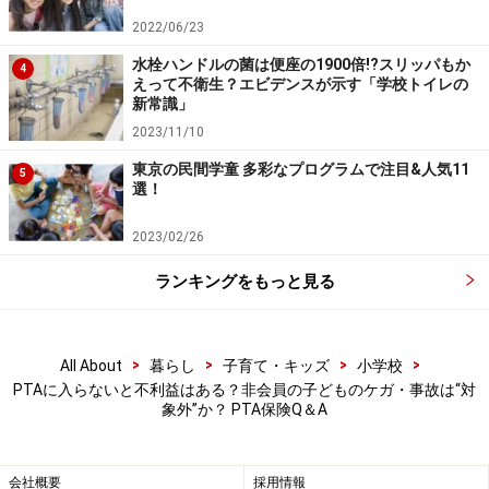
か。
2022/06/23
水栓ハンドルの菌は便座の1900倍!?スリッパもか
4
「そもそもPTA保険の加入は義務ではありません。その
えって不衛生？エビデンスが示す「学校トイレの
ためPTA本部で必要ないと判断した場合は、契約を解約
新常識」
しても問題ないのです。ただ、PTA活動中に器物損壊な
2023/11/10
どにより、法律上の賠償責任を負う可能性はゼロではあ
東京の民間学童 多彩なプログラムで注目&人気11
5
選！
りません。裁判にまで発展した場合の訴訟費用や弁護士
報酬なども補償に含まれていることが多いため、PTAを
2023/02/26
守るためにはPTA賠償責任保険に加入しておくことが、
ランキングをもっと見る
安心につながると思います」
>
>
>
>
All About
暮らし
子育て・キッズ
小学校
Q.P連経由でないと、PTA保険に加入できな
PTAに入らないと不利益はある？非会員の子どものケガ・事故は“対
いの？
象外”か？ PTA保険Q＆A
「自治体によっては、PTA保険の斡旋を行っていないP
連もあります。八王子市の小・中学校のP連もそのひと
会社概要
採用情報