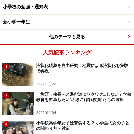
加入手続きは各校のPTAにより異なりますが、まずPTA
小学校の勉強・通知表
役員会で加入を決定させます（翌年以降は補償内容の改
定などがなければ、役員会での報告レベルで継続）。そ
新小学一年生
して、加入・継続申し込みをし、保険料支払い手続きと
いう手順で行われます。補償内容については、年度はじ
他のテーマも見る
めの総会お知らせなど、PTAから保護者あてのお便りと
人気記事ランキング
いっしょに配布されるのが一般的です。
液状化現象を自由研究！地震による液状化を実験
1
「PTA保険は1年ごとに継続するため、毎年補償内容を見
で再現
直し、自校のPTA活動に応じて保険会社や契約内容を変
2022/11/22
更することも可能です。しかし、保険の約款や規定、補
「教頭→校長へと進む道にワクワク…しない」学校
償内容が複雑なため、検討をせず毎年そのまま継続して
2
教育を変革したい“ふきこぼれ教員”たちの選択
いるPTAが多いのが現状です」（櫻井さん、以下同）
2025/04/04
多くのPTAでは、団体傷害保険と賠償責任保険の両方に
小学校高学年女子は苦労する？ 小学生の女の子と
3
の関わり方・対応
加入していますが、そもそも加入は義務なのでしょう