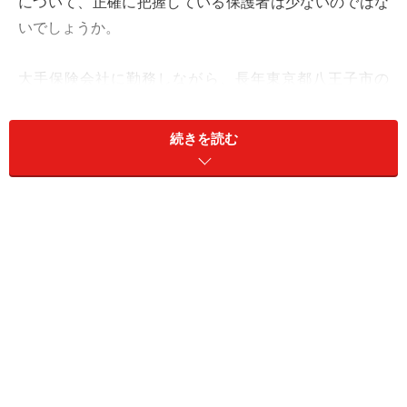
について、正確に把握している保護者は少ないのではな
いでしょうか。
大手保険会社に勤務しながら、長年東京都八王子市の
小・中学校でPTA会長やP連会長をつとめ、PTA保険に
くわしい「一般社団法人Pop LifeWorks」代表理事の櫻
続きを読む
井励造さんのコメントを交えながら、Q＆A方式で解説し
ます。