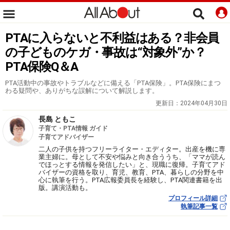
PTAに入らないと不利益はある？非会員
の子どものケガ・事故は“対象外”か？
PTA保険Q＆A
PTA活動中の事故やトラブルなどに備える「PTA保険」。PTA保険にまつ
わる疑問や、ありがちな誤解について解説します。
更新日：
2024年04月30日
長島 ともこ
子育て・PTA情報 ガイド
子育てアドバイザー
二人の子供を持つフリーライター・エディター。出産を機に専
業主婦に。母として不安や悩みと向き合ううち、「ママが読ん
でほっとする情報を発信したい」と、現職に復帰。子育てアド
バイザーの資格を取り、育児、教育、PTA、暮らしの分野を中
心に執筆を行う。PTA広報委員長を経験し、PTA関連書籍を出
版。講演活動も。
プロフィール詳細
執筆記事一覧