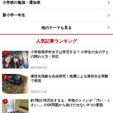
座布団を置く場所は「左上右下」という日本の礼儀作法
小学校の勉強・通知表
があり、当事者から見て左側が上座、玄関の正面から見
新小学一年生
ると右側が上座になります。最近はバリアフリーなど
で、玄関では座りにくい所もあるかもしれません。その
他のテーマも見る
場合は部屋に上がられるか、立って話されるかは先生に
お任せしましょう。
人気記事ランキング
お部屋に通す場合は、床の間のある側、若しくは奥が上
小学校高学年女子は苦労する？ 小学生の女の子と
1
の関わり方・対応
座になり、そこへ座って頂くのがマナーです。いずれに
臨機応変に対応すればよいでしょう。
2022/06/23
液状化現象を自由研究！地震による液状化を実験
2
で再現
家庭訪問ではお茶はお出しするのがマナー
2022/11/22
事前に子どもが持って帰ってくる家庭訪問の案内には、
約7割が洋式化するも、学校のトイレが「汚い・く
3
「お茶等の接待は不要です」と、最近はほとんどが明記
さい…」の5K問題から抜けだせない4つの要因
されているでしょう。ですので、基本はお茶もお茶菓子