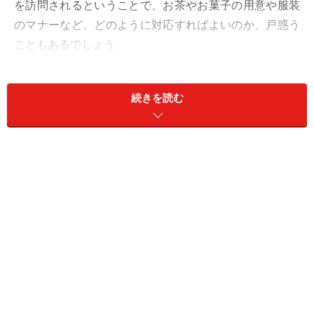
を訪問されるということで、お茶やお菓子の用意や服装
のマナーなど、どのように対応すればよいのか、戸惑う
こともあるでしょう。
そもそもなぜ家庭訪問があるのでしょうか？ 家庭訪問の
続きを読む
目的や、先生を迎える時の対応の仕方やマナーについて
お伝えします。
＜目次＞
家庭訪問の目的は、通学路の確認や保護者との連携を強
めるため