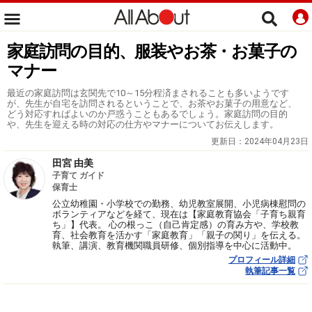
家庭訪問の目的、服装やお茶・お菓子の
マナー
最近の家庭訪問は玄関先で10～15分程済まされることも多いようです
が、先生が自宅を訪問されるということで、お茶やお菓子の用意など、
どう対応すればよいのか戸惑うこともあるでしょう。家庭訪問の目的
や、先生を迎える時の対応の仕方やマナーについてお伝えします。
更新日：
2024年04月23日
田宮 由美
子育て ガイド
保育士
公立幼稚園・小学校での勤務、幼児教室展開、小児病棟慰問の
ボランティアなどを経て、現在は【家庭教育協会「子育ち親育
ち」】代表。 心の根っこ（自己肯定感）の育み方や、学校教
育、社会教育を活かす「家庭教育」「親子の関り」を伝える。
執筆、講演、教育機関職員研修、個別指導を中心に活動中。
プロフィール詳細
執筆記事一覧