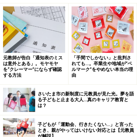
家庭訪問の目的は、通学路の確認や保護者
との連携を強めるため
通学路やその安全性の確認、自宅の地理的位置の確認な
どのために家庭訪問が行われます。そうすることによ
元教師が告白「通知表のミス
「手間でしかない」と批判さ
り、学校で不測の事態が起きて、生徒を自宅まで送る必
は意外とある」。モヤモヤ
れても…。卒業生や地域が“ベ
要が生じた場合、スムーズに行けます。
を“クレーマー”にならず確認
ルマーク”をやめない本当の理
する方法
由
また子どもを取りまく環境や家庭の様子を知ることで、
生徒の指導に役立てたり、保護者との連携を密にして、
さいたま市の新制度に元教員が見た光。夢を語
る子どもと止まる大人…真のキャリア教育と
クラスや学校運営を円滑に進めていくことを目的として
は？
います。
子どもが「運動会、行きたくない…」と言った
ですので、過度に先生のお迎えの仕方を気にする必要は
とき、親がやってはいけない対応とは【元教員
ありませんが、気持ちよく過ごして頂けるようなマナー
が解説】