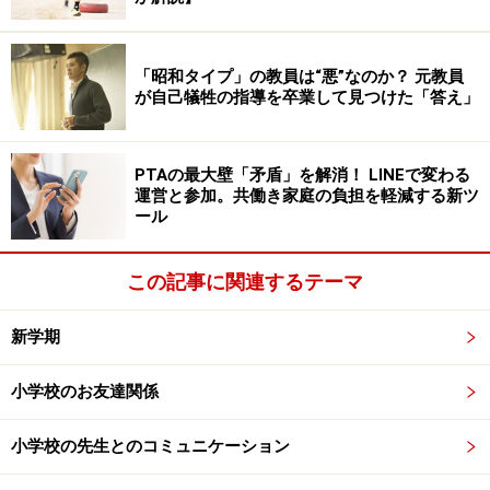
は心得ておきたいものです。では次に、家庭訪問時の具
体的な対応について説明します。
「昭和タイプ」の教員は“悪”なのか？ 元教員
が自己犠牲の指導を卒業して見つけた「答え」
玄関に入られたら「どうぞ、おあがりくだ
さい」の一声を
PTAの最大壁「矛盾」を解消！ LINEで変わる
運営と参加。共働き家庭の負担を軽減する新ツ
ール
以前の家庭訪問では、先生が家の中に上がられ、部屋で
懇談をする形式がほとんどでしたが、最近は玄関先での
この記事に関連するテーマ
立ち話で済まされることも多いようです。
新学期
先生が来られたら、「どうぞ、おあがりください」と一
声かけましょう。もし玄関先で話される場合は、玄関に
小学校のお友達関係
腰掛けることをおすすめし、できれば座布団を置いた方
がよいでしょう。
小学校の先生とのコミュニケーション