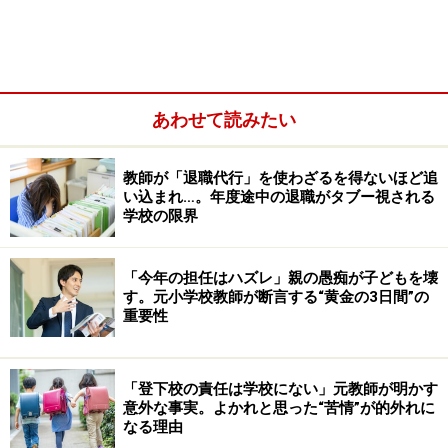
あわせて読みたい
教師が「退職代行」を使わざるを得ないほど追
玄関に入られたら「どうぞ、おあがりください」の一声
い込まれ…。年度途中の退職がタブー視される
を
学校の限界
家庭訪問ではお茶はお出しするのがマナー
家庭訪問で話すことは、家庭での様子や放課後の過ごし
「今年の担任はハズレ」親の愚痴が子どもを壊
す。元小学校教師が断言する“黄金の3日間”の
方
重要性
家庭訪問で聞きたいことは事前にまとめておく
家庭訪問では、先生を笑顔で迎え、感謝の気持ちを持っ
「登下校の責任は学校にない」元教師が明かす
て見送る
意外な事実。よかれと思った“苦情”が的外れに
なる理由