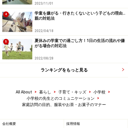
2023/11/01
も不要です。
学童を嫌がる・行きたくないという子どもの理由…
4
親の対処法
ですが一般的に来客があった時、お茶はお出しするのが
マナーです。ですのでお茶は出した方がよいでしょう。
2022/04/18
出すタイミングは、先生をお部屋にお通し、座られた
夏休みの学童での過ごし方！1日の生活の流れや嫌
5
ら、軽く挨拶を交わし、さっとキッチンへお茶を取りに
がる場合の対応法
行く感じです。
2022/08/28
家庭訪問は限られた短い時間ですので、来られる少し前
ランキングをもっと見る
にお盆に並べ、準備しておきましょう。温かいお茶をお
出しする時は、急須にポットからお湯を注ぐだけにして
>
>
>
>
All About
暮らし
子育て・キッズ
小学校
おき、冷茶の場合は、冷蔵庫からお茶を取り出し、注ぐ
>
小学校の先生とのコミュニケーション
だけにしておきましょう。
家庭訪問の目的、服装やお茶・お菓子のマナー
会社概要
採用情報