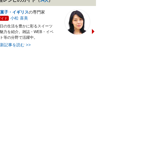
（
34
人
）
菓子・イギリス
の専門家
バランス献立レシピ
の専門
小松 喜美
小沼 明美
ガイド
ガイド
日の生活を豊かに彩るスイーツ
管理栄養士＆フードコーディ
魅力を紹介。雑誌・WEB・イベ
ターの資格を活かし老舗料亭
ト等の分野で活躍中。
万にて商品企画を担当。現・
最新記事を読む
>>
最新記事を読む
>>