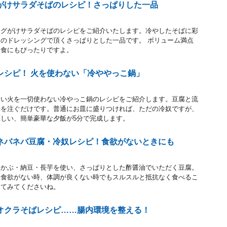
がけサラダそばのレシピ！さっぱりした一品
ングがけサラダそばのレシピをご紹介いたします。冷やしたそばに彩
のドレッシングで頂くさっぱりとした一品です。 ボリューム満点
昼食にもぴったりですよ。
レシピ！ 火を使わない「冷ややっこ鍋」
たい火を一切使わない冷やっこ鍋のレシピをご紹介します。豆腐と流
水を注ぐだけです。普通にお皿に盛りつければ、ただの冷奴ですが、
しい、簡単豪華な夕飯が5分で完成します。
ネバネバ豆腐・冷奴レシピ！食欲がないときにも
めかぶ・納豆・長芋を使い、さっぱりとした酢醤油でいただく豆腐。
。食欲がない時、体調が良くない時でもスルスルと抵抗なく食べるこ
してみてくださいね。
オクラそばレシピ……腸内環境を整える！