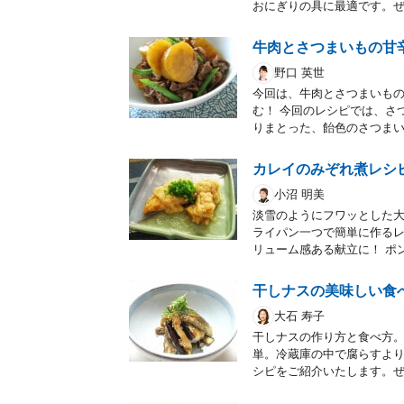
おにぎりの具に最適です。
牛肉とさつまいもの甘
野口 英世
今回は、牛肉とさつまいも
む！ 今回のレシピでは、さ
りまとった、飴色のさつま
カレイのみぞれ煮レシ
小沼 明美
淡雪のようにフワッとした
ライパン一つで簡単に作る
リューム感ある献立に！ ポ
干しナスの美味しい食
大石 寿子
干しナスの作り方と食べ方
単。冷蔵庫の中で腐らすよ
シピをご紹介いたします。