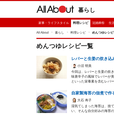
暮らし
家事・ライフスタイル
料理レシピ
冠婚葬祭
生
All About
暮らし
料理レシピ
めんつゆレシピ
めんつゆ
レシピ一覧
レバーと生姜の炊き込
小沼 明美
今回は、レバーと生姜の炊
味唐辛子の風味でレバーが
といった栄養素を含むレバ
自家製海苔の佃煮で作
大石 寿子
湿気てしまった海苔は、捨
い、そんな自分好みの海苔