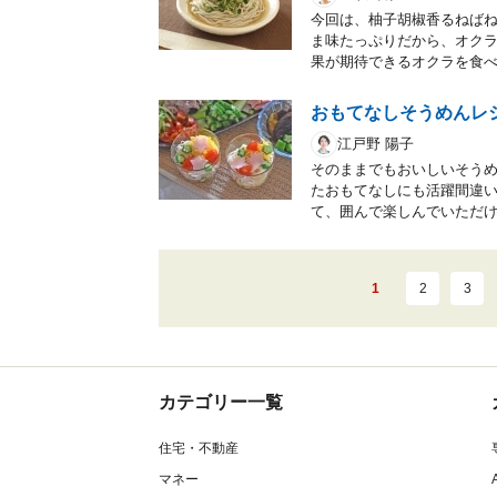
今回は、柚子胡椒香るねば
ま味たっぷりだから、オク
果が期待できるオクラを食
おもてなしそうめんレ
江戸野 陽子
そのままでもおいしいそう
たおもてなしにも活躍間違
て、囲んで楽しんでいただ
1
2
3
カテゴリー一覧
住宅・不動産
マネー