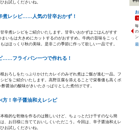
ぜひお試しくださいね。
お
辛煮レシピ……人気の甘辛おかず！
毎
の
の甘辛煮レシピをご紹介いたします。甘辛いおかずはごはんがすす
ン
つまいもは大きめにカットするのがおすすめ。牛肉の旨味をこっく
いもはほっくり秋の美味。是非この季節に作って欲しい一品です。
ピ……フライパン一つで作れる！
大根おろしをたっぷりかけたカレイのみぞれ煮はご飯が進む一品。フ
レシピをご紹介いたします。高野豆腐を添えることで栄養価も高くボ
ン酢醤油の酸味がきいたさっぱりとした煮付けです。
べ方！辛子醤油和えレシピ
。本格的な乾物を作るのは難しいけど、ちょっとだけ干すのなら簡
りは、お日様に当てておいしくいただこう。今回は、辛子醤油和えレ
ぜひお試しくださいね。