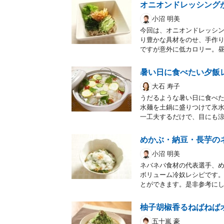
オニオンドレッシング
小沼 明美
今回は、オニオンドレッシ
り豊かな具材をのせ、手作り
ですが意外に低カロリー。
暑い日に食べたい夕飯
大石 寿子
うだるような暑い日に食べ
水麺を土鍋に盛りつけて氷
一工夫するだけで、目にも涼
めかぶ・納豆・長芋の
小沼 明美
ネバネバ食材の代表選手、
ボリューム冷奴レシピです
とができます。是非参考に
柚子胡椒香るねばねば
五十嵐 豪