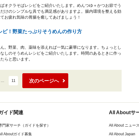
ねばオクラそばレシピをご紹介いたします。めんつゆ＋かつお節でう
ラだけのシンプルな具でも満足感がありますよ。腸内環境を整える効
べてお疲れ気味の胃腸を癒してあげましょう！
シピ！野菜たっぷりそうめんの作り方
めん。野菜、肉、薬味を添えれば一気に豪華になります。ちょっとし
いなしのそうめんレシピをご紹介いたします。時間のあるときに作っ
けたらと思います。
次のページへ
…
11
ガイド関連
All Abou
専門家サーチ（ガイドを探す）
All About ニュー
All Aboutガイド募集
All About Japan