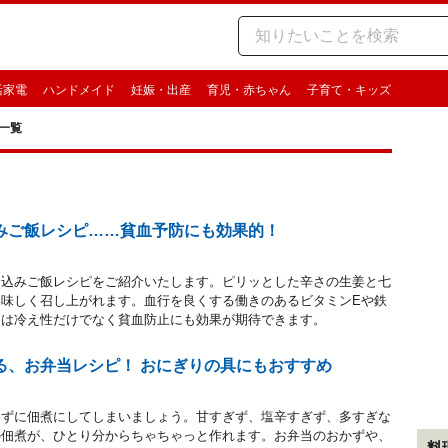
活家電
ハンドメイド
妊娠・出産
育児・赤ちゃん
子育て・キッズ
一覧
みご飯レシピ……貧血予防にも効果的！
き込みご飯レシピをご紹介いたします。ピリッとした辛さの生姜と七
美味しく召し上がれます。血行を良くする働きのあるビタミンEや鉄
ーは冷え性だけでなく貧血防止にも効果が期待できます。
る、お弁当レシピ！ おにぎりの具にもおすすめ
てずに佃煮にしてしまいましょう。甘すぎず、塩辛すぎず、多すぎな
の佃煮が、ひとり分からちゃちゃっと作れます。お弁当のおかずや、
料