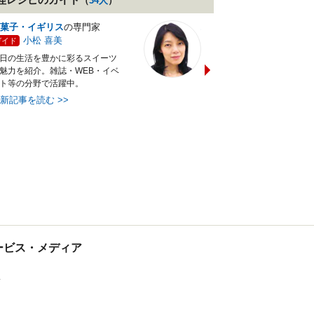
（
34
人
）
菓子・イギリス
の専門家
バランス献立レシピ
の専門
小松 喜美
小沼 明美
ガイド
ガイド
日の生活を豊かに彩るスイーツ
管理栄養士＆フードコーディ
魅力を紹介。雑誌・WEB・イベ
ターの資格を活かし老舗料亭
ト等の分野で活躍中。
万にて商品企画を担当。現・
最新記事を読む
>>
最新記事を読む
>>
tサービス・メディア
ス