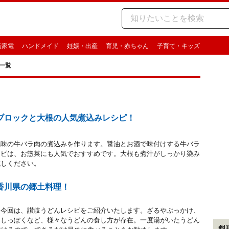
活家電
ハンドメイド
妊娠・出産
育児・赤ちゃん
子育て・キッズ
一覧
ブロックと大根の人気煮込みレシピ！
風味の牛バラ肉の煮込みを作ります。醤油とお酒で味付けする牛バラ
シピは、お惣菜にも人気でおすすめです。大根も煮汁がしっかり染み
試しください。
香川県の郷土料理！
。今回は、讃岐うどんレシピをご紹介いたします。ざるやぶっかけ、
たしっぽくなど、様々なうどんの食し方が存在。一度湯がいたうどん
料