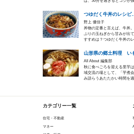
は、30分を過ぎるとコシが
つゆだく牛丼のレシピ
野上 優佳子
丼物の定番と言えば、牛丼
ぷりの玉ねぎから甘みが出
すすめは？つゆだく牛丼の
山形県の郷土料理 い
All About 編集部
秋に食べごろを迎える里芋
域交流の場として、「芋煮会
み語らうあたたかい時間を
カテゴリー一覧
住宅・不動産
マネー