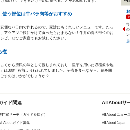
抜けるので、できるだけ早めに食べることをお勧めします。
お
…使う部位は牛バラ肉等がおすすめ
毎
。安価なバラ肉で作れるので、家計にもうれしいメニューです。たっ
の
て、アツアツご飯にかけて食べたらたまらない！牛丼の肉の部位のお
ン
レシピ、ぜひご家庭でもお試しください。
も煮
は古くから庶民の味として親しまれており、里芋を用いた収穫祭や地
」は300年程前より行われていました。芋煮を食べながら、鍋を囲
過ごすのはいかがでしょうか？
ガイド関連
All Abou
専門家サーチ（ガイドを探す）
All About ニュー
All Aboutガイド募集
All About Japan