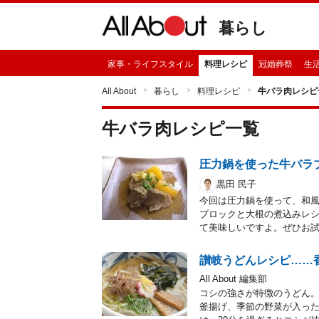
暮らし
家事・ライフスタイル
料理レシピ
冠婚葬祭
生
All About
暮らし
料理レシピ
牛バラ肉レシピ
牛バラ肉
レシピ一覧
圧力鍋を使った牛バラ
黒田 民子
今回は圧力鍋を使って、和
ブロックと大根の煮込みレ
て美味しいですよ。ぜひお
讃岐うどんレシピ……
All About 編集部
コシの強さが特徴のうどん
釜揚げ、季節の野菜が入っ