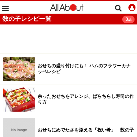
数の子レシピ一覧
3
品
おせちの盛り付けにも！ ハムのフラワーカナ
ッペレシピ
余ったおせちをアレンジ、ばらちらし寿司の作
り方
おせちにめでたさを添える「祝い肴」 数の子