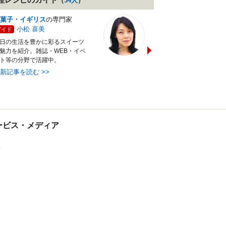
（
34
人
）
菓子・イギリス
の専門家
バランス献立レシピ
の専門
小松 喜美
小沼 明美
ガイド
ガイド
日の生活を豊かに彩るスイーツ
管理栄養士＆フードコーディ
魅力を紹介。雑誌・WEB・イベ
ターの資格を活かし老舗料亭
ト等の分野で活躍中。
万にて商品企画を担当。現・
最新記事を読む
>>
最新記事を読む
>>
tサービス・メディア
ス