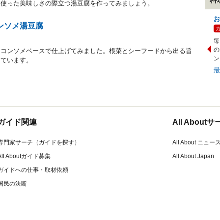
を使った美味しさの際立つ湯豆腐を作ってみましょう。
お
ンソメ湯豆腐
毎
の
、コンソメベースで仕上げてみました。根菜とシーフードから出る旨
ン
っています。
ガイド関連
All Abou
専門家サーチ（ガイドを探す）
All About ニュー
All Aboutガイド募集
All About Japan
ガイドへの仕事・取材依頼
国民の決断