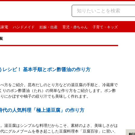
活家電
ハンドメイド
妊娠・出産
育児・赤ちゃん
子育て・キッズ
覧
うレシピ！ 基本手順とポン酢醤油の作り方
食べ方をご紹介。昆布だしのとり方などの湯豆腐の手順と、冷蔵庫で
くりのポン酢醤油（たれ）の簡単な作り方をご紹介します。ポン酢
わりにかぼすや柚子の絞り汁でも美味しく作れます。
時代の人気料理「極上湯豆腐」の作り方
す。湯豆腐はシンプルな料理だからこそ、素材のよさ、美味しさがは
時代にグルメブームを巻き起こした豆腐料理本「豆腐百珍」に習い、
料