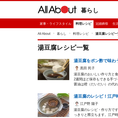
暮らし
家事・ライフスタイル
料理レシピ
冠婚葬祭
生
All About
暮らし
料理レシピ
湯豆腐レシピ一
湯豆腐
レシピ一覧
湯豆腐をポン酢で味わ
黒田 民子
湯豆腐のおいしい作り方と
2週間ほど保存もできる手づ
醤油は橙（だいだい）の代
湯豆腐のレシピ！江戸
江戸野 陽子
湯豆腐のレシピ・作り方で
っきりと際立ちます。江戸