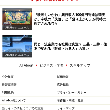
『映画ちいかわ』興行収入100億円到達は確実
か。今後の「失速」と「盛り上がり」が同時に
想定されるワケ
All About ニュース
同じ一流企業でも社風は真逆？ 三菱・三井・住
友で変わる「評価される人」の違い
All About ニュース
>
>
All About
ビジネス・学習
スキルアップ
会社概要
採用情報
投資家情報
広告掲載
利用規約
プライバシーポリシー
All Aboutについて
著作権・商標・免責
当サイトの情報についての注意
サイトマップ