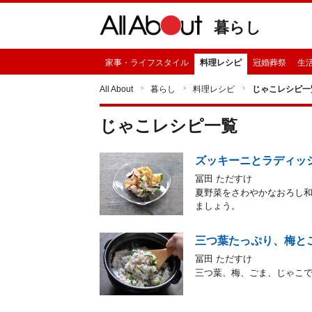
暮らし
家事・ライフスタイル
料理レシピ
冠婚葬祭
生
All About
暮らし
料理レシピ
じゃこレシピ一
じゃこ
レシピ一覧
ズッキーニとラディッ
冨田 ただすけ
夏野菜をさわやかなおろし
ましょう。
三つ葉たっぷり、梅と
冨田 ただすけ
三つ葉、梅、ごま、じゃこ