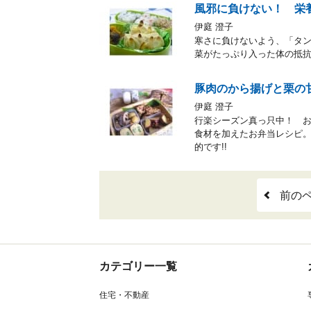
風邪に負けない！ 栄
伊庭 澄子
寒さに負けないよう、「タ
菜がたっぷり入った体の抵
豚肉のから揚げと栗の
伊庭 澄子
行楽シーズン真っ只中！ 
食材を加えたお弁当レシピ。
的です!!
前の
カテゴリー一覧
住宅・不動産