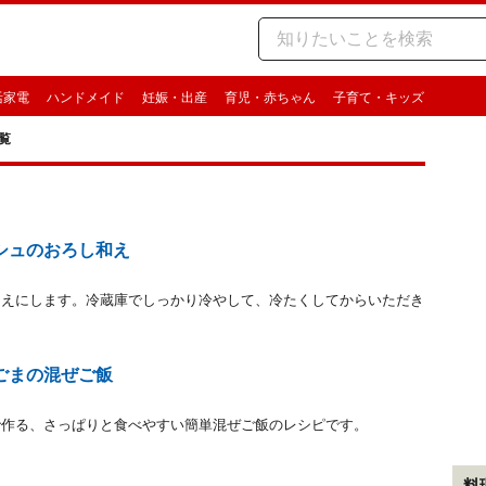
活家電
ハンドメイド
妊娠・出産
育児・赤ちゃん
子育て・キッズ
覧
シュのおろし和え
和えにします。冷蔵庫でしっかり冷やして、冷たくしてからいただき
ごまの混ぜご飯
で作る、さっぱりと食べやすい簡単混ぜご飯のレシピです。
料