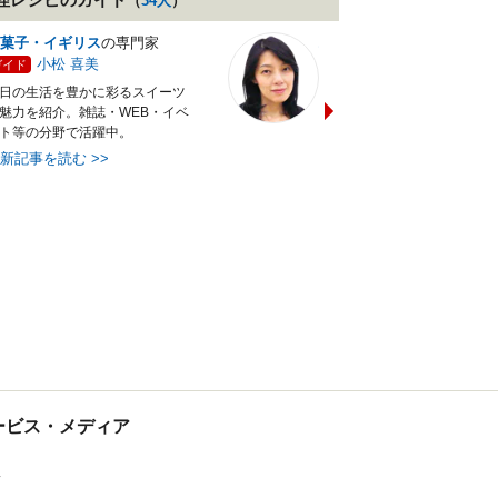
（
34
人
）
菓子・イギリス
の専門家
バランス献立レシピ
の専門
小松 喜美
小沼 明美
ガイド
ガイド
日の生活を豊かに彩るスイーツ
管理栄養士＆フードコーディ
魅力を紹介。雑誌・WEB・イベ
ターの資格を活かし老舗料亭
ト等の分野で活躍中。
万にて商品企画を担当。現・
最新記事を読む
>>
最新記事を読む
>>
tサービス・メディア
ス