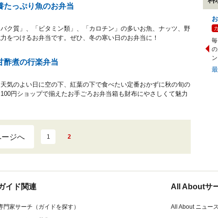
養たっぷり魚のお弁当
お
ンパク質」、「ビタミン類」、「カロチン」の多いお魚、ナッツ、野
抗力をつけるお弁当です。ぜひ、冬の寒い日のお弁当に！
毎
の
ン
甘酢煮の行楽弁当
お天気のよい日に空の下、紅葉の下で食べたい定番おかずに秋の旬の
100円ショップで揃えたお手ごろお弁当箱も財布にやさしくて魅力
ページへ
1
2
ガイド関連
All Abou
専門家サーチ（ガイドを探す）
All About ニュー