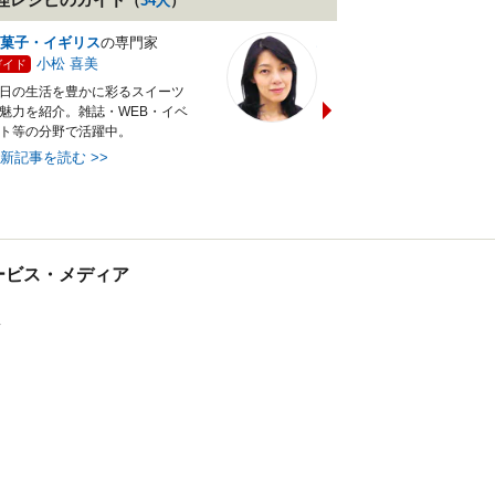
（
34
人
）
菓子・イギリス
の専門家
バランス献立レシピ
の専門
小松 喜美
小沼 明美
ガイド
ガイド
日の生活を豊かに彩るスイーツ
管理栄養士＆フードコーディ
魅力を紹介。雑誌・WEB・イベ
ターの資格を活かし老舗料亭
ト等の分野で活躍中。
万にて商品企画を担当。現・
最新記事を読む
>>
最新記事を読む
>>
tサービス・メディア
ス