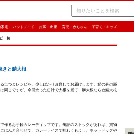
活家電
ハンドメイド
妊娠・出産
育児・赤ちゃん
子育て・キッズ
ピ一覧
焼きと鯖大根
作る缶つまレシピを、少しばかり改良してお届けします。鯖の身の部
のは同じですが、今回余った缶汁で大根を煮て、鰤大根ならぬ鯖大根
缶で作るお手軽カレーディップです。缶詰のストックがあれば、買物
 ごはんと合わせて、カレーライスで味わうもよし。ホットドッグや
料