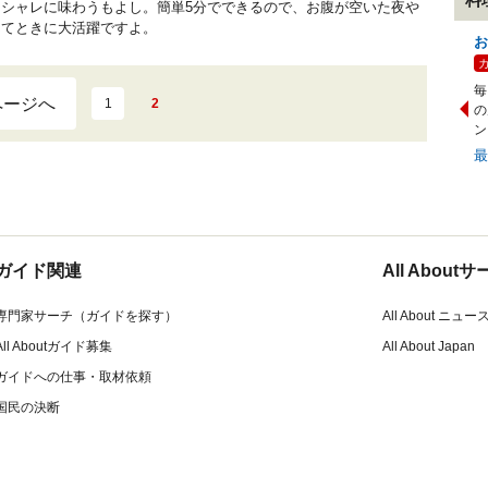
シャレに味わうもよし。簡単5分でできるので、お腹が空いた夜や
んてときに大活躍ですよ。
お
毎
ページへ
1
2
の
ン
ガイド関連
All Abou
専門家サーチ（ガイドを探す）
All About ニュー
All Aboutガイド募集
All About Japan
ガイドへの仕事・取材依頼
国民の決断