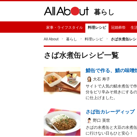
暮らし
家事・ライフスタイル
料理レシピ
冠婚葬祭
生
All About
暮らし
料理レシピ
さば水煮缶レシ
さば水煮缶
レシピ一覧
鯖缶で作る、鯖の味噌
大石 寿子
サイトで人気の鯖水煮缶で
分をピリ辛みそ焼きにする
に仕上げました。
さば缶カレーディップ
野口 英世
さばの水煮缶と大豆の水煮
に行けない日もひと安心！