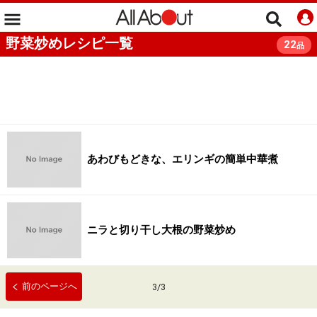
野菜炒めレシピ一覧
22
品
あわびもどきな、エリンギの簡単中華煮
ニラと切り干し大根の野菜炒め
前のページへ
3
/
3