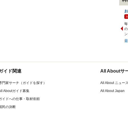
お
毎
の
ン
ガイド関連
All Abou
専門家サーチ（ガイドを探す）
All About ニュー
All Aboutガイド募集
All About Japan
ガイドへの仕事・取材依頼
国民の決断