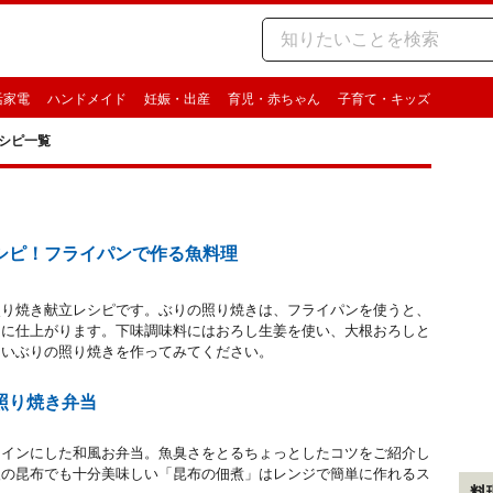
活家電
ハンドメイド
妊娠・出産
育児・赤ちゃん
子育て・キッズ
シピ一覧
シピ！フライパンで作る魚料理
照り焼き献立レシピです。ぶりの照り焼きは、フライパンを使うと、
ーに仕上がります。下味調味料にはおろし生姜を使い、大根おろしと
しいぶりの照り焼きを作ってみてください。
照り焼き弁当
メインにした和風お弁当。魚臭さをとるちょっとしたコツをご紹介し
後の昆布でも十分美味しい「昆布の佃煮」はレンジで簡単に作れるス
料