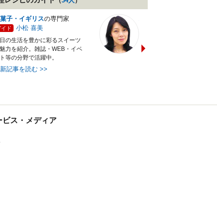
（
34
人
）
菓子・イギリス
の専門家
バランス献立レシピ
の専門
小松 喜美
小沼 明美
ガイド
ガイド
日の生活を豊かに彩るスイーツ
管理栄養士＆フードコーディ
魅力を紹介。雑誌・WEB・イベ
ターの資格を活かし老舗料亭
ト等の分野で活躍中。
万にて商品企画を担当。現・
最新記事を読む
>>
最新記事を読む
>>
tサービス・メディア
ス