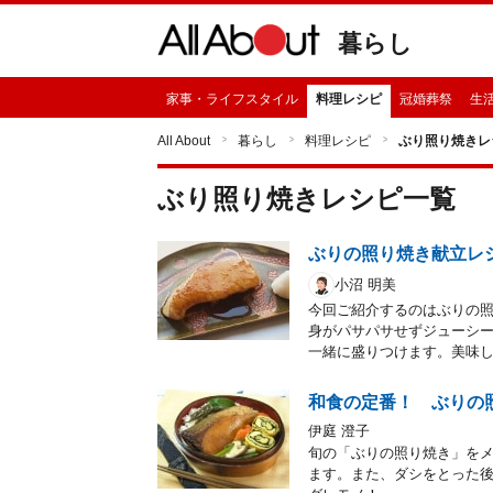
暮らし
家事・ライフスタイル
料理レシピ
冠婚葬祭
生
All About
暮らし
料理レシピ
ぶり照り焼きレ
ぶり照り焼き
レシピ一覧
ぶりの照り焼き献立レ
小沼 明美
今回ご紹介するのはぶりの
身がパサパサせずジューシ
一緒に盛りつけます。美味
和食の定番！ ぶりの
伊庭 澄子
旬の「ぶりの照り焼き」を
ます。また、ダシをとった