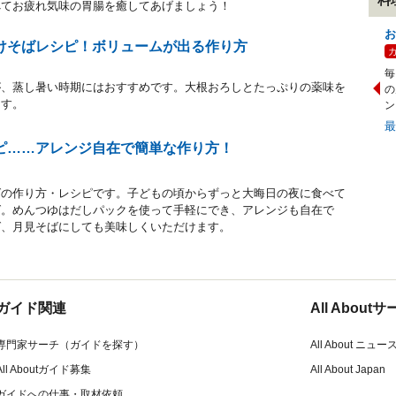
べてお疲れ気味の胃腸を癒してあげましょう！
お
けそばレシピ！ボリュームが出る作り方
毎
が、蒸し暑い時期にはおすすめです。大根おろしとたっぷりの薬味を
の
ます。
ン
ピ……アレンジ自在で簡単な作り方！
ばの作り方・レシピです。子どもの頃からずっと大晦日の夜に食べて
ば。めんつゆはだしパックを使って手軽にでき、アレンジも自在で
ば、月見そばにしても美味しくいただけます。
ガイド関連
All Abou
専門家サーチ（ガイドを探す）
All About ニュー
All Aboutガイド募集
All About Japan
ガイドへの仕事・取材依頼