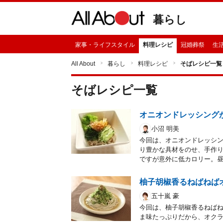
暮らし
家事・ライフスタイル
料理レシピ
冠婚葬祭
生
All About
暮らし
料理レシピ
そばレシピ一覧
そば
レシピ一覧
オニオンドレッシング
小沼 明美
今回は、オニオンドレッシ
り豊かな具材をのせ、手作り
ですが意外に低カロリー。
柚子胡椒香るねばねば
五十嵐 豪
今回は、柚子胡椒香るねば
ま味たっぷりだから、オク