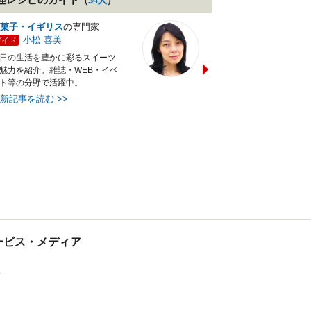
（
34
人
）
菓子・イギリス
の専門家
バランス献立レシピ
の専門
小松 喜美
小沼 明美
ガイド
ガイド
日の生活を豊かに彩るスイーツ
管理栄養士＆フードコーディ
魅力を紹介。雑誌・WEB・イベ
ターの資格を活かし老舗料亭
ト等の分野で活躍中。
万にて商品企画を担当。現・
最新記事を読む
>>
最新記事を読む
>>
tサービス・メディア
ス