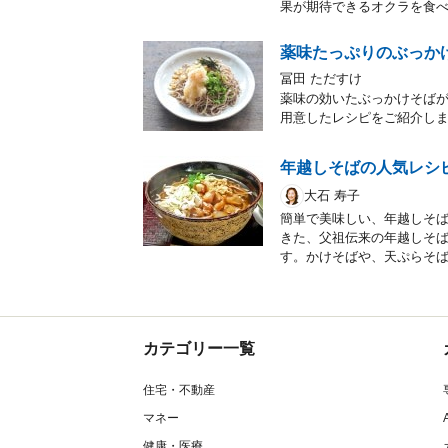
果が期待できるオクラを食
薬味たっぷりのぶっか
冨田 ただすけ
薬味の効いたぶっかけそば
用意したレシピをご紹介し
年越しそばの人気レシ
大石 寿子
簡単で美味しい、年越しそ
きた、父祖伝来の年越しそ
す。かけそばや、天ぷらそ
カテゴリー一覧
住宅・不動産
マネー
健康・医療