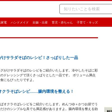
活家電
ハンドメイド
妊娠・出産
育児・赤ちゃん
子育て・キッズ
がけサラダそばのレシピ！さっぱりした一品
ングがけサラダそばのレシピをご紹介いたします。冷やしたそばに彩
のドレッシングで頂くさっぱりとした一品です。 ボリューム満点
昼食にもぴったりですよ。
オクラそばレシピ……腸内環境を整える！
ねばオクラそばレシピをご紹介いたします。めんつゆ＋かつお節でう
ラだけのシンプルな具でも満足感がありますよ。腸内環境を整える効
料