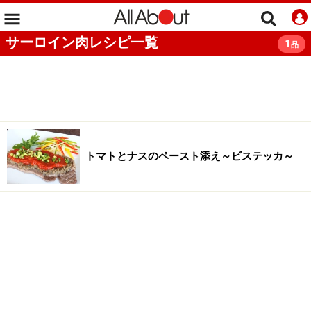
サーロイン肉レシピ一覧
1
品
トマトとナスのペースト添え～ビステッカ～