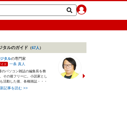
ジタル
のガイド
（
67
人
）
ジタル
の専門家
CG・画像加工
の専門家
一条 真人
土屋 徳子
ガイド
ガイド
冊のパソコン雑誌の編集長を務
漫画家としてデビューした後
、その後フリーに。小説家とし
ンピューターグラフィックに
も活動した後、各種雑誌・・・
う。ソフトの解説書の執筆・
最新記事を読む
>>
最新記事を読む
>>