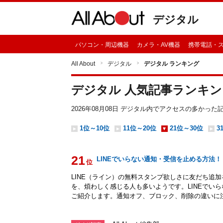
デジタル
パソコン・周辺機器
カメラ・AV機器
携帯電話・
All About
デジタル
デジタル ランキング
デジタル 人気記事ランキン
2026年08月08日
デジタル
内でアクセスの多かった
1位～10位
11位～20位
21位～30位
3
21
LINEでいらない通知・受信を止める方法
位
LINE（ライン）の無料スタンプ欲しさに友だち追
を、煩わしく感じる人も多いようです。LINEでい
ご紹介します。通知オフ、ブロック、削除の違いに