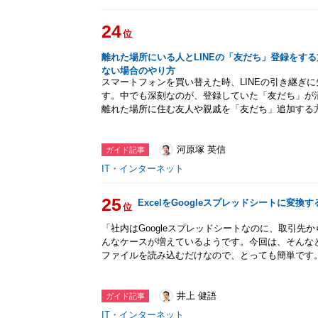
24
位
離れた場所にいる人とLINEの「友だち」登録をす
ない場合のやり方
スマートフォンを買い替えた時、LINEの引き継ぎ
す。中でも深刻なのが、登録していた「友だち」が
離れた場所に住む友人や親戚を「友だち」追加する
河原塚 英信
ガイド記事
IT・インターネット
25
ExcelをGoogleスプレッドシートに変換
位
「社内はGoogleスプレッドシートなのに、取引先か
んなケースが増えているようです。今回は、そんなと
ファイルを読み込むだけなので、とっても簡単です
井上 健語
ガイド記事
IT・インターネット