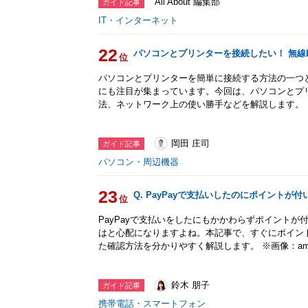
All About 編集部
ガイド記事
IT・インターネット
22
パソコンとプリンターを接続したい！ 無線LA
位
パソコンとプリンターを簡単に接続する方法の一つと
にも注目が集まっています。今回は、パソコンとプ
法、ネットワーク上の使い勝手などを解説します。
岡田 庄司
ガイド記事
パソコン・周辺機器
23
Q. PayPayで支払いしたのにポイント
位
PayPayで支払いをしたにもかかわらずポイント
はと心配になりますよね。本記事で、すぐにポイン
た確認方法を分かりやすく解説します。 ※画像：aman
鈴木 朋子
ガイド記事
携帯電話・スマートフォン