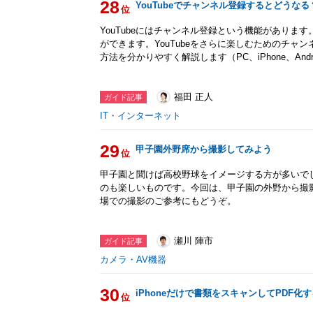
28
YouTubeでチャンネル登録するとどうな
位
YouTubeにはチャンネル登録という機能があります
ができます。YouTubeをさらに楽しむためのチャ
方法を分かりやすく解説します（PC、iPhone、Andr
福田 正人
ガイド記事
IT・インターネット
29
甲子園外野席から撮影してみよう
位
甲子園と聞けば高校野球をイメージする方が多いで
のも楽しいものです。今回は、甲子園の外野から撮
場での撮影のご参考にもどうぞ。
瀬川 陣市
ガイド記事
カメラ・AV機器
30
iPhoneだけで書類をスキャンしてPDF化
位