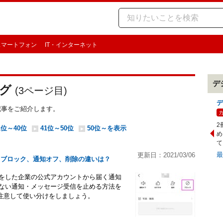
スマートフォン
IT・インターネット
デ
グ
(
3
ページ目)
デ
記事をご紹介します。
2
1位～40位
41位～50位
50位～を表示
め
て
更新日：2021/03/06
！ ブロック、通知オフ、削除の違いは？
加をした企業の公式アカウントから届く通知
らない通知・メッセージ受信を止める方法を
注意して使い分けをしましょう。