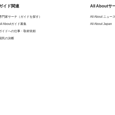
ガイド関連
All Abou
専門家サーチ（ガイドを探す）
All About ニュー
All Aboutガイド募集
All About Japan
ガイドへの仕事・取材依頼
国民の決断