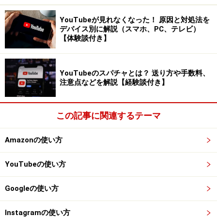
を収集していたというものです。
YouTubeが見れなくなった！ 原因と対処法を
デバイス別に解説（スマホ、PC、テレビ）
【体験談付き】
そもそもGoogleはユーザーの役に立つサービスを提供す
るために、以下のようなデータを収集し、利用していま
す。
YouTubeのスパチャとは？ 送り方や手数料、
注意点などを解説【経験談付き】
検索内容
アクセスしたWebサイト
この記事に関連するテーマ
視聴した動画
クリックまたはタップした広告
Amazonの使い方
現在地
端末情報
YouTubeの使い方
IPアドレスとCookieのデータ
Googleの使い方
これらのデータを収集することで、関連性の高い検索結
Instagramの使い方
果を表示したり、個人の趣味嗜好に合った広告を表示し