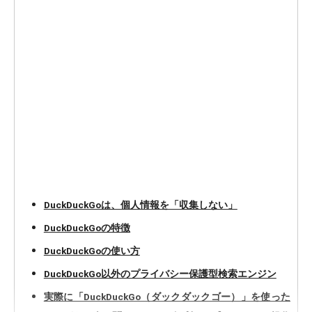
DuckDuckGoは、個人情報を「収集しない」
DuckDuckGoの特徴
DuckDuckGoの使い方
DuckDuckGo以外のプライバシー保護型検索エンジン
実際に「DuckDuckGo（ダックダックゴー）」を使った