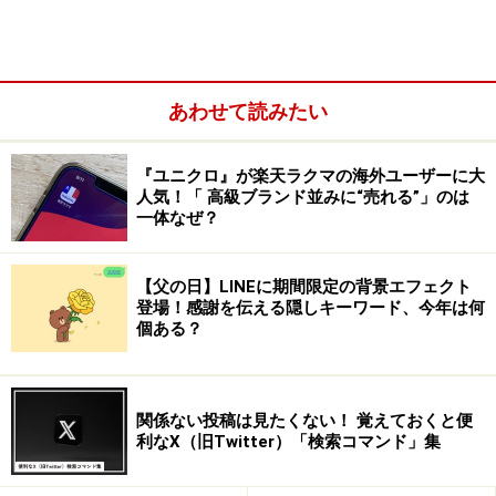
あわせて読みたい
『ユニクロ』が楽天ラクマの海外ユーザーに大
人気！「 高級ブランド並みに“売れる”」のは
一体なぜ？
「DuckDuckGo（ダックダックゴー）」とは？
【父の日】LINEに期間限定の背景エフェクト
登場！感謝を伝える隠しキーワード、今年は何
「
DuckDuckGo（ダックダックゴー）
」はユーザーのプ
個ある？
ライバシーの保護を基本方針とするインターネット検索
エンジンです。検索エンジンのパーソナライズを目的と
して個人情報を積極的に収集するGoogle等の検索エンジ
関係ない投稿は見たくない！ 覚えておくと便
利なX（旧Twitter）「検索コマンド」集
ンに相対するものとして、近年注目を集めています。