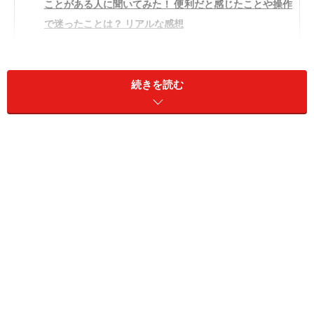
ことがある人に聞いてみた！ 便利だと感じたことや操作
で迷ったことは？ リアルな感想
「DuckDuckGo（ダックダックゴー）」と
続きを読む
は？