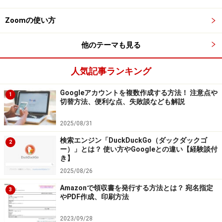
たりすることが可能になっています。
Zoomの使い方
当然ながら、これらの情報には、他人に知られたくない
他のテーマも見る
プライベートな情報が多く含まれています。Googleは利
便性を追求しているだけとも言えますが、それによって
人気記事ランキング
上記のようなユーザーのプライバシーを侵害する行為が
Googleアカウントを複数作成する方法！ 注意点や
行われる可能性を生んでいることもまた事実です。
1
切替方法、便利な点、失敗談なども解説
2025/08/31
DuckDuckGoは、個人情報を「収集しな
検索エンジン「DuckDuckGo（ダックダックゴ
2
い」
ー）」とは？ 使い方やGoogleとの違い【経験談付
き】
DuckDuckGo（ダックダックゴー）は個人情報を保存す
2025/08/26
ることなく、良質な検索とプライバシー保護の両立を実
Amazonで領収書を発行する方法とは？ 宛名指定
3
現することをモットーとしています。まったくデータを
やPDF作成、印刷方法
収集していないわけではありませんが、アプリの利用状
2023/09/28