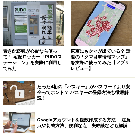
通常の検索エンジンは、パソコンやスマホなどに「クッ
キー（Cookie）」を使用したりIPアドレスを使用し、ロ
グイン情報や過去の行動記録を保存したりすることでユ
ーザーに対する検索結果や広告の最適化を行うのが一般
的です。一方、DuckDuckGoはユーザーの個人情報や検
索履歴を保存しないことで、ユーザーがプライバシーの
置き配盗難が心配なら使っ
東京にもクマが出ている？ 話
観点から安心して使用できる設計となっています。
て！ 宅配ロッカー「PUDOス
題の「クマ目撃情報マップ」
テーション」を実際に利用し
を実際に使ってみた【アプリ
てみた
レビュー】
Google等の検索エンジンは、個人情報を
「収集する」
たった4桁の「パスキー」がパスワードより安
全ってホント？ パスキーの登録方法も徹底解
説！
検索エンジンのプライバシー保護が注目を集めるきっか
けとなった事件が2013年にアメリカで起こりました。ア
メリカ国家安全保障局（NSA）が「PRISM」と呼ばれる
Googleアカウントを複数作成する方法！ 注意
システムなどを利用し、GoogleやFacebookなどネット企
点や切替方法、便利な点、失敗談なども解説
業9社のサーバーに直接アクセスし、大量に個人データ