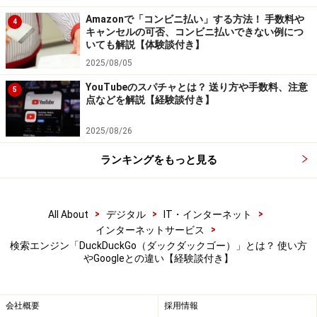
況を測定したり、不具合を検出し、アプリの改善に役立
Amazonで「コンビニ払い」する方法！ 手数料や
てるためのログデータを匿名で集めているだけです。
4
キャンセルの可否、コンビニ払いできない例につ
いても解説【体験談付き】
1日あたりの検索クエリ数は2021年1月18日に、設立以来
2025/08/05
初めて1億件を突破しました。Googleの検索クエリ数は1
YouTubeのスパチャとは？ 送り方や手数料、注意
5
点などを解説【経験談付き】
日あたり数十億件とされているのでシェアは少ないです
が、順調に成長していることがわかります。
2025/08/26
ランキングをもっと見る
■検索結果に位置情報を反映？ プライバシーは本当に保
護されているのか
今回、試しにDuckDuckGoで「ラーメン」と検索したと
>
>
>
All About
デジタル
IT・インターネット
ころ、意外にも著者の所在地である広島県の情報が出て
>
インターネットサービス
きました。
検索エンジン「DuckDuckGo（ダックダックゴー）」とは？ 使い方
やGoogleとの違い【経験談付き】
会社概要
採用情報