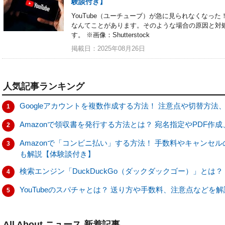
験談付き】
YouTube（ユーチューブ）が急に見られなくなっ
なんてことがあります。そのような場合の原因と対
す。 ※画像：Shutterstock
掲載日：2025年08月26日
人気記事ランキング
Googleアカウントを複数作成する方法！ 注意点や切替方
1
Amazonで領収書を発行する方法とは？ 宛名指定やPDF作
2
Amazonで「コンビニ払い」する方法！ 手数料やキャンセ
3
も解説【体験談付き】
検索エンジン「DuckDuckGo（ダックダックゴー）」とは？
4
YouTubeのスパチャとは？ 送り方や手数料、注意点などを
5
All About ニュース 新着記事