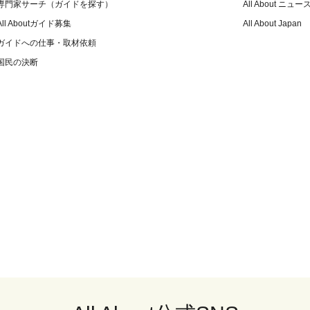
専門家サーチ（ガイドを探す）
All About ニュー
All Aboutガイド募集
All About Japan
ガイドへの仕事・取材依頼
国民の決断