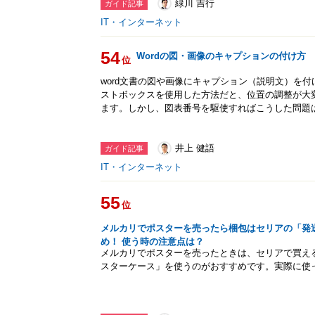
緑川 吉行
ガイド記事
IT・インターネット
54
Wordの図・画像のキャプションの付け方
位
word文書の図や画像にキャプション（説明文）を
ストボックスを使用した方法だと、位置の調整が大
ます。しかし、図表番号を駆使すればこうした問題
井上 健語
ガイド記事
IT・インターネット
55
位
メルカリでポスターを売ったら梱包はセリアの「発
め！ 使う時の注意点は？
メルカリでポスターを売ったときは、セリアで買え
スターケース」を使うのがおすすめです。実際に使