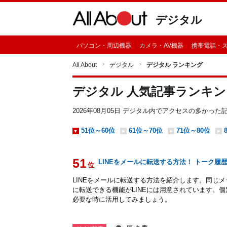
デジタル
パソコン・周辺機器
カメラ・AV機器
携帯電話・
All About
デジタル
デジタル ランキング
デジタル 人気記事ランキン
2026年08月05日
デジタル
内でアクセスの多かった
51位～60位
61位～70位
71位～80位
51
LINEをメールに転送する方法！ トーク履
位
LINEをメールに転送する方法を紹介します。同じ
に転送できる機能がLINEには用意されています。
必要な時に活用してみましょう。