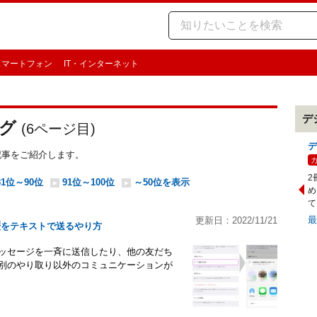
スマートフォン
IT・インターネット
デ
グ
(
6
ページ目)
デ
記事をご紹介します。
2
81位～90位
91位～100位
～50位を表示
め
て
更新日：2022/11/21
歴をテキストで送るやり方
メッセージを一斉に送信したり、他の友だち
個別のやり取り以外のコミュニケーションが