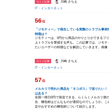
川崎 さちえ
ガイド記事
IT・インターネット
56
位
「ジモティー」で発生している実際のトラブル事例5
特徴は？
ジモティーは、0円から商品のやりとりができるフ
上トラブルを警戒する声も。この記事では、ジモテ
たいユーザーの特徴などを解説していきます。画像
川崎 さちえ
ガイド記事
IT・インターネット
57
位
メルカリで売れた商品を「ネコポス」で送りたい！ 
はある？
全国一律210円で発送できる、らくらくメルカリ便
合、梱包材はどんなものが適切なのでしょうか。こ
定やおすすめの梱包材について紹介します。