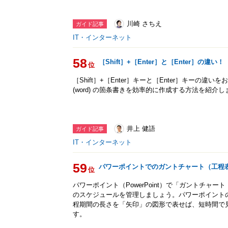
川崎 さちえ
ガイド記事
IT・インターネット
58
［Shift］+［Enter］と［Enter］の違い！
位
［Shift］+［Enter］キーと［Enter］キーの
(word) の箇条書きを効率的に作成する方法を紹介し
井上 健語
ガイド記事
IT・インターネット
59
パワーポイントでのガントチャート（工程
位
パワーポイント（PowerPoint）で「ガントチャ
のスケジュールを管理しましょう。パワーポイント
程期間の長さを「矢印」の図形で表せば、短時間で
す。