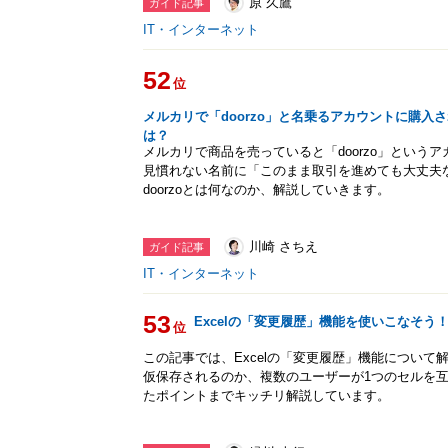
原 久鷹
ガイド記事
IT・インターネット
52
位
メルカリで「doorzo」と名乗るアカウントに購入
は？
メルカリで商品を売っていると「doorzo」という
見慣れない名前に「このまま取引を進めても大丈夫
doorzoとは何なのか、解説していきます。
川崎 さちえ
ガイド記事
IT・インターネット
53
Excelの「変更履歴」機能を使いこなそう
位
この記事では、Excelの「変更履歴」機能につい
仮保存されるのか、複数のユーザーが1つのセルを
たポイントまでキッチリ解説しています。