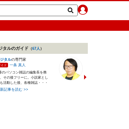
ジタル
のガイド
（
67
人
）
ジタル
の専門家
CG・画像加工
の専門家
一条 真人
土屋 徳子
ガイド
ガイド
冊のパソコン雑誌の編集長を務
漫画家としてデビューした後
、その後フリーに。小説家とし
ンピューターグラフィックに
も活動した後、各種雑誌・・・
う。ソフトの解説書の執筆・
最新記事を読む
>>
最新記事を読む
>>