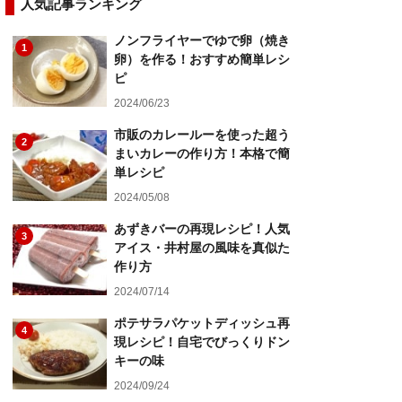
人気記事ランキング
ノンフライヤーでゆで卵（焼き
1
卵）を作る！おすすめ簡単レシ
ピ
2024/06/23
市販のカレールーを使った超う
2
まいカレーの作り方！本格で簡
単レシピ
2024/05/08
あずきバーの再現レシピ！人気
3
アイス・井村屋の風味を真似た
作り方
2024/07/14
ポテサラパケットディッシュ再
4
現レシピ！自宅でびっくりドン
キーの味
2024/09/24