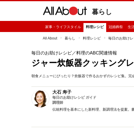
暮らし
家事・ライフスタイル
料理レシピ
冠婚葬祭
生
All About
暮らし
料理レシピ
毎日のお助けレ
毎日のお助けレシピ
／料理のABC関連情報
ジャー炊飯器クッキング
朝食メニューにぴったり？炊飯器で作るおかずのレシピ集。完成写
大石 寿子
毎日のお助けレシピ ガイド
調理師
伝統料理を基本にした新料理、新調理法を提案。