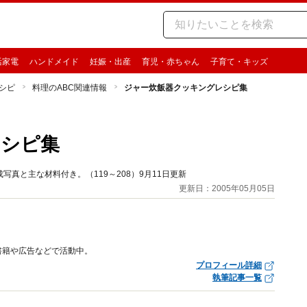
活家電
ハンドメイド
妊娠・出産
育児・赤ちゃん
子育て・キッズ
シピ
料理のABC関連情報
ジャー炊飯器クッキングレシピ集
レシピ集
真と主な材料付き。（119～208）9月11日更新
更新日：2005年05月05日
書籍や広告などで活動中。
プロフィール詳細
執筆記事一覧