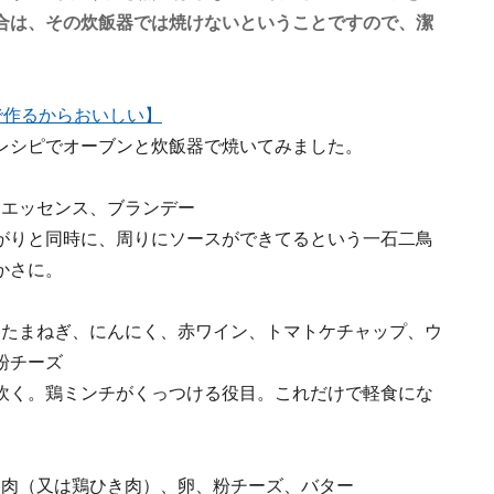
合は、その炊飯器では焼けないということですので、潔
で作るからおいしい】
レシピでオーブンと炊飯器で焼いてみました。
ニラエッセンス、ブランデー
がりと同時に、周りにソースができてるという一石二鳥
かさに。
、たまねぎ、にんにく、赤ワイン、トマトケチャップ、ウ
粉チーズ
炊く。鶏ミンチがくっつける役目。これだけで軽食にな
胸肉（又は鶏ひき肉）、卵、粉チーズ、バター