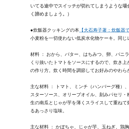
いてる途中でスイッチが切れてしまうような場
く諦めましょう。）
●炊飯器クッキングの本
【大石寿子著：炊飯器
小麦粉を一切使わない低炭水化物ケーキ。同じ
材料 ： おから、バター、はちみつ、卵、バ
くり抜いたトマトをソースにするので、炊き上
の作り方。炊く時間を調節してお好みのやわら
主な材料 ： トマト、ミンチ（ハンバーグ種）
スターソース、オリーブオイル、刻みパセリ・
生の南瓜とじゃが芋を薄くスライスして重ねて
るあっさり塩味。
主な材料 ： かぼちゃ、じゃが芋、玉ねぎ、鶏