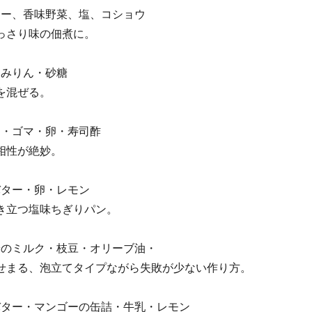
ター、香味野菜、塩、コショウ
っさり味の佃煮に。
・みりん・砂糖
を混ぜる。
ン・ゴマ・卵・寿司酢
相性が絶妙。
バター・卵・レモン
き立つ塩味ちぎりパン。
のミルク・枝豆・オリーブ油・
せまる、泡立てタイプながら失敗が少ない作り方。
バター・マンゴーの缶詰・牛乳・レモン