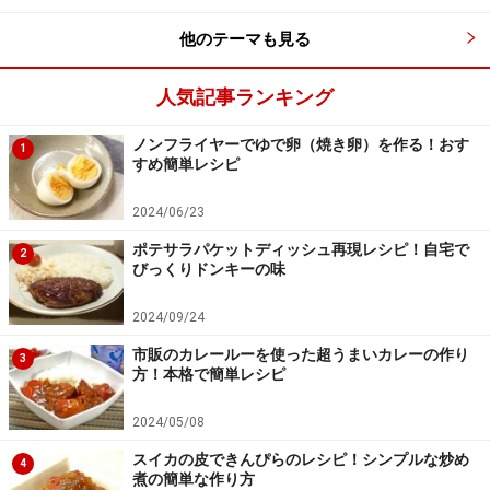
他のテーマも見る
人気記事ランキング
ノンフライヤーでゆで卵（焼き卵）を作る！おす
1
すめ簡単レシピ
2024/06/23
ポテサラパケットディッシュ再現レシピ！自宅で
2
びっくりドンキーの味
2024/09/24
市販のカレールーを使った超うまいカレーの作り
3
方！本格で簡単レシピ
2024/05/08
スイカの皮できんぴらのレシピ！シンプルな炒め
4
煮の簡単な作り方