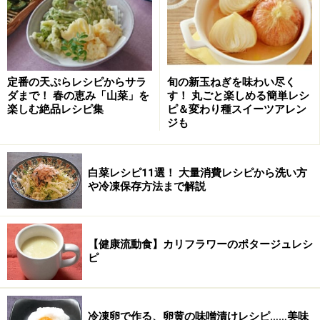
■ 前回紹介したのは
「花見団子」
レシピは
こちら！
※記事内容は執筆時点のものです。最新の内容をご確認くださ
い。
※衛生面および保存状態に起因して食中毒や体調不良を引き起こ
す場合があります。必ず清潔な状態で、正しい方法で行い、なる
定番の天ぷらレシピからサラ
旬の新玉ねぎを味わい尽く
べく早めにお召し上がりください。また、持ち運びの際は保存方
ダまで！ 春の恵み「山菜」を
す！ 丸ごと楽しめる簡単レシ
法に注意してください。
楽しむ絶品レシピ集
ピ＆変わり種スイーツアレン
ジも
【編集部おすすめの購入サイト】
白菜レシピ11選！ 大量消費レシピから洗い方
や冷凍保存方法まで解説
Amazonで人気レシピの書籍をチェック！
楽天市場で人気レシピの書籍をチェック！
【健康流動食】カリフラワーのポタージュレシ
ピ
冷凍卵で作る、卵黄の味噌漬けレシピ……美味