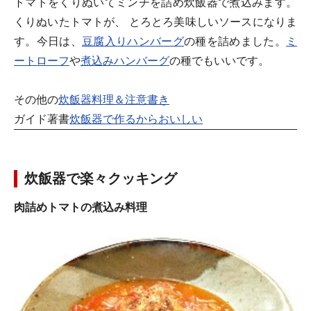
トマトをくりぬいてミンチを詰め炊飯器で煮込みます。
くりぬいたトマトが、 とろとろ美味しいソースになりま
す。今日は、
豆腐入りハンバーグ
の種を詰めました。
ミ
ートローフ
や
煮込みハンバーグ
の種でもいいです。
その他の
炊飯器料理＆注意書き
ガイド著書
炊飯器で作るからおいしい
炊飯器で楽々クッキング
肉詰めトマトの煮込み料理