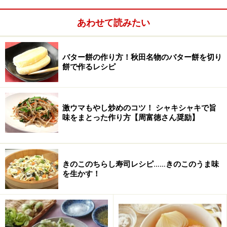
散らし、粗みじん切り玉ねぎを入れる。
あわせて読みたい
3.
トマトをのせ、周囲にローリエとざく切りトマトを入
れ、砕いたスープの素、ワイン、ウスターソースをまわ
バター餅の作り方！秋田名物のバター餅を切り
し入れ、所々にケチャップを絞りいれ、塩コショウす
餅で作るレシピ
る。（あればバジルを少々加える）
4.
35～40分間炊く。
激ウマもやし炒めのコツ！ シャキシャキで旨
味をまとった作り方【周富徳さん奨励】
（今回は45分間炊いて手でスイッチを切りました。炊飯
器にもよりますが、40分程度が良いと思います。）
きのこのちらし寿司レシピ……きのこのうま味
を生かす！
5.
肉詰めトマトをそっと取り出して皿に盛り付け、周囲
にソースをかけ、粉チーズとパセリをかける。