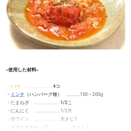
使用した材料
■
■
4コ
・トマト ................................
・
ミンチ
（ハンバーグ種） ...............
150～200g
・たまねぎ ..............................
1/2こ
・にんにく ..............................
1/2片
・赤ワイン ..............................
大さじ1
・トマトケチャップ ......................
大さじ1