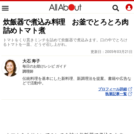
炊飯器で煮込み料理 お釜でとろとろ肉
詰めトマト煮
トマトをくり貫きミンチを詰めて炊飯器で煮込みます。口の中でとろけ
るトマトを一皿、どうぞ召し上がれ。
更新日：
2005年03月21日
大石 寿子
毎日のお助けレシピ ガイド
調理師
伝統料理を基本にした新料理、新調理法を提案。書籍や広告な
どで活動中。
プロフィール詳細
執筆記事一覧