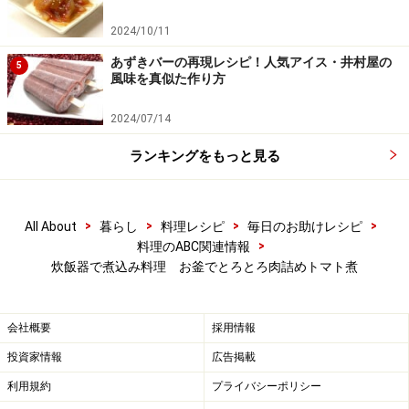
2024/10/11
あずきバーの再現レシピ！人気アイス・井村屋の
5
風味を真似た作り方
2024/07/14
ランキングをもっと見る
>
>
>
>
All About
暮らし
料理レシピ
毎日のお助けレシピ
>
料理のABC関連情報
炊飯器で煮込み料理 お釜でとろとろ肉詰めトマト煮
会社概要
採用情報
投資家情報
広告掲載
利用規約
プライバシーポリシー