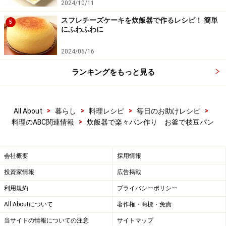
2024/10/11
スフレチーズケーキを炊飯器で作るレシピ！ 簡単
5
にふわふわに
2024/06/16
ランキングをもっと見る
>
>
>
>
All About
暮らし
料理レシピ
毎日のお助けレシピ
>
料理のABC関連情報
炊飯器で楽々パン作り お釜で枝豆パン
会社概要
採用情報
投資家情報
広告掲載
利用規約
プライバシーポリシー
All Aboutについて
著作権・商標・免責
当サイトの情報についての注意
サイトマップ