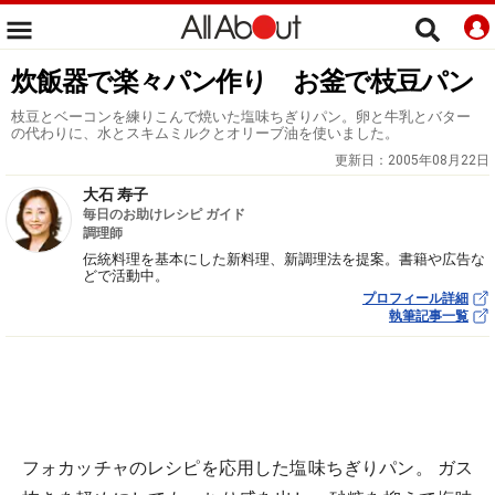
炊飯器で楽々パン作り お釜で枝豆パン
枝豆とベーコンを練りこんで焼いた塩味ちぎりパン。卵と牛乳とバター
の代わりに、水とスキムミルクとオリーブ油を使いました。
更新日：
2005年08月22日
大石 寿子
毎日のお助けレシピ ガイド
調理師
伝統料理を基本にした新料理、新調理法を提案。書籍や広告な
どで活動中。
プロフィール詳細
執筆記事一覧
フォカッチャのレシピを応用した塩味ちぎりパン。 ガス