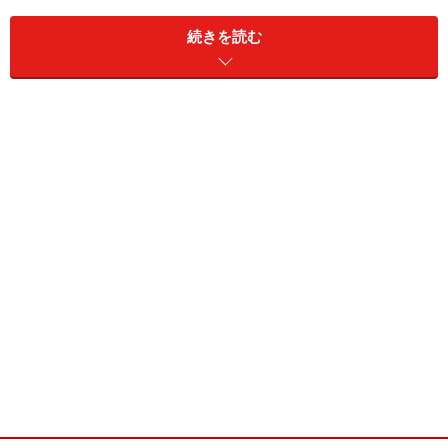
・スキムミルク（又はコーヒー用粉クリーム） .......
大さ
じ2
続きを読む
・水 ....................
110cc（オリーブ油と合わせて130cc）
・オリーブ油 ................
20cc
・打ち粉 .......
少々
・茹で枝豆 .......
さやから外して2/3カップ
・ベーコン（又はハム） .......
1枚（細く刻む）
■
■
作り方
1.
ボウルに強力粉、イースト、砂糖、塩、スキムミルク
を入れ、泡だて器でかき混ぜる。
2.
器に水とオリーブ油を入れ、電子レンジに30秒ほどか
けて、お風呂の温度程度に温めて、 （
1.
）に流し入れ、