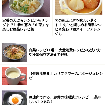
6.
打ち粉をした台に、上になってた面を下にして取り出
し、手で押さえてガス抜きし、 真ん中を麺棒で押してス
ジを作り、生地を回して十字にスジをつけて、油を薄く
塗った内釜に収め、霧吹きし、ラップにも霧吹きしてか
定番の天ぷらレシピからサラ
旬の新玉ねぎを味わい尽く
ダまで！ 春の恵み「山菜」を
す！ 丸ごと楽しめる簡単レシ
ぶせ、保温スイッチを入れる。
楽しむ絶品レシピ集
ピ＆変わり種スイーツアレン
ジも
7.
保温10分→スイッチを切って12～15分、2倍～2倍半
位に大きくなったら、ラップを取って、普通に炊く。
白菜レシピ11選！ 大量消費レシピから洗い方
や冷凍保存方法まで解説
8.
スイッチが切れたら取り出して網の上で冷ます。
使用したのは
三洋の圧力IHジャー炊飯器 5.5合炊き
【健康流動食】カリフラワーのポタージュレシ
ピ
■ 昨日紹介したのは
【焼き野菜のゴマポン酢】
冷凍卵で作る、卵黄の味噌漬けレシピ……美味
※記事内容は執筆時点のものです。最新の内容をご確認くださ
しいおつまみ！
い。