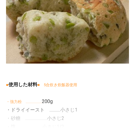
使用した材料
■
■ 5合炊き炊飯器使用
200g
・強力粉 ..................
・ドライイースト ............
小さじ1
・砂糖 ........................
小さじ2
・塩 ........................
小さじ1/2