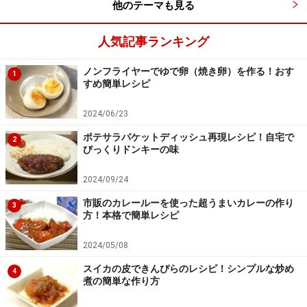
他のテーマも見る
人気記事ランキング
ノンフライヤーでゆで卵（焼き卵）を作る！おす
1
すめ簡単レシピ
2024/06/23
ポテサラパケットディッシュ再現レシピ！自宅で
2
びっくりドンキーの味
2024/09/24
市販のカレールーを使った超うまいカレーの作り
3
方！本格で簡単レシピ
2024/05/08
スイカの皮できんぴらのレシピ！シンプルな炒め
4
煮の簡単な作り方