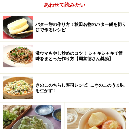
箸でかき混ぜ、全体に水分が行き渡ったらかたわらに寄
あわせて読みたい
せ、ふんわりラップをかけて10分間放置する。
3.
3分間ほど捏ねたり叩きつけたりして、生地がなめら
バター餅の作り方！秋田名物のバター餅を切り
餅で作るレシピ
かになり手にくっつかなくなったら、枝豆とベーコンを
混ぜ込んで丸くまとめる。
激ウマもやし炒めのコツ！ シャキシャキで旨
4.
薄くサラダ油をぬった内釜にいれて、水を付けたラッ
味をまとった作り方【周富徳さん奨励】
プをかぶせ、炊飯器に入れ保温スイッチを入れる。
5.
保温10分→スイッチを切って約25～30分間、2倍の大
きのこのちらし寿司レシピ……きのこのうま味
きさになるまで発酵させる。
を生かす！
（粉をつけた指を差し込んでみて、穴が戻らなかったら
発酵完了）