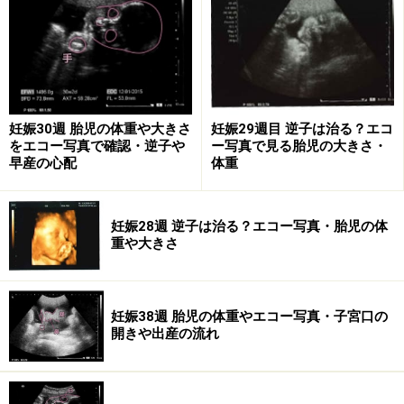
胎児の体重：1400～2100gほど
母体の変化：薄く黄みがかった初乳が出る人も
初期には2頭身体だった頭部は、今では4頭身になってい
ます。脳は活発に成長を続けていて、もう体の各器官に
妊娠30週 胎児の体重や大きさ
妊娠29週目 逆子は治る？エコ
指令をだしたり、感覚、知覚に必要なものはそろってい
をエコー写真で確認・逆子や
ー写真で見る胎児の大きさ・
ます。個人差はありますが、とても細くてやわらかい髪
早産の心配
体重
の毛が頭蓋骨を覆って守るため、また頭部を保湿するた
めに伸びてきています。
妊娠28週 逆子は治る？エコー写真・胎児の体
重や大きさ
妊娠32週（32w）には羊水の量はピークを迎え、約
800mlに。これ以降は少しずつ羊水の量が減って、子宮
の壁と赤ちゃんの密着度が増していきます。それでも出
妊娠38週 胎児の体重やエコー写真・子宮口の
産時には300～500mlほどの羊水は残っています。
開きや出産の流れ
母体も赤ちゃんを迎える準備ができあがってきて、薄い