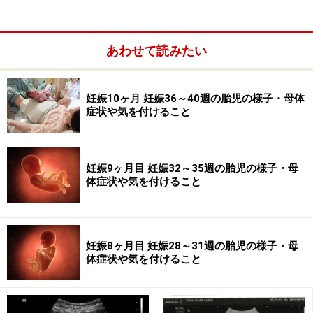
あわせて読みたい
妊娠10ヶ月 妊娠36～40週の胎児の様子・母体
産休・育休の準備を
症状や気を付けること
妊娠32週目の胎児の発達
妊娠9ヶ月目 妊娠32～35週の胎児の様子・母
体症状や気を付けること
妊娠32週（妊娠9ヶ月）のエコー写真・超音波写真
妊娠8ヶ月目 妊娠28～31週の胎児の様子・母
体症状や気を付けること
妊娠32週目：受精から210～216日目
胎児の大きさ：頭殿長（座高）が43～44cm