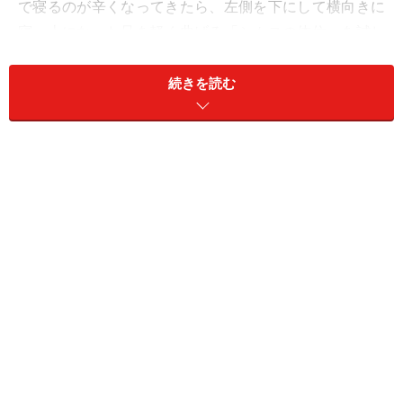
で寝るのが辛くなってきたら、左側を下にして横向きに
寝、上になった足を軽く曲げる「シムスの体位」を試し
ましょう。
続きを読む
＜目次＞
妊娠32週目の胎児の発達
妊娠33週目の胎児の発達
妊娠34週目の胎児の発達
妊娠35週目の胎児の発達
妊娠9ヶ月の逆子が治る確率は？