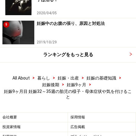
ます。これまではお母さんからもらう抗体だけが頼りで
したが、今は少々の感染なら、自分でも抗体を作って菌
2020/04/05
やウイルスと闘えるようになっています。
妊娠中のお腹の張り、原因と対処法
5
子宮がどんどん大きくなってきているので、あおむけで
2019/10/29
寝たり、長い時間同じ姿勢でいるのがつらく感じるかも
しれません。子宮の後ろ、中心よりやや右寄りを走って
ランキングをもっと見る
いる中心大動脈を圧迫しないために、左側を下にして横
向きに寝、上になった足を軽く曲げる「
シムスの体位
」
>
>
>
>
All About
暮らし
妊娠・出産
妊娠の基礎知識
がおすすめです。足の間にクッションなどを挟むとより
>
>
妊娠後期
妊娠9ヶ月
楽になります。
妊娠9ヶ月目 妊娠32～35週の胎児の様子・母体症状や気を付けるこ
と
▽参考記事
妊娠33週目 胎児の体重や大きさ・エコー写真・逆子は治
会社概要
採用情報
る？
投資家情報
広告掲載