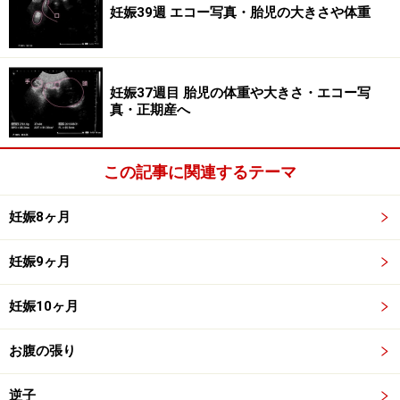
黄色みがかった液体（初乳）が出る妊婦さんもいます。
妊娠39週 エコー写真・胎児の大きさや体重
胃や腸が圧迫されることで食べられないことや、便秘や
痔に悩むことも。適度な運動を心がけ、フルーツや野
菜、水などを積極的にとるようにしましょう。足がつっ
妊娠37週目 胎児の体重や大きさ・エコー写
たり、こむらがえりに悩まされている人も、血液の循環
真・正期産へ
を良くするのがいちばん。マッサージしたり、足首やひ
ざをふってほぐした後に休むのもいいですね。
この記事に関連するテーマ
▽参考記事
妊娠8ヶ月
妊娠32週目 逆子は治る？胎児の体重や大きさをエコー写
真で確認
妊娠9ヶ月
妊娠10ヶ月
妊娠33週目の胎児の発達
お腹の張り
逆子