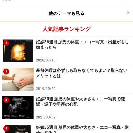
妊娠33週（妊娠9ヶ月）のエコー写真・超音波写真
他のテーマも見る
妊娠33週目：受精から217～223日目
人気記事ランキング
胎児の大きさ：頭殿長（座高）が44～45cm
妊娠36週目 胎児の体重・エコー写真・出産がもし
1
胎児の体重：1600～2300gほど
始まったら
母体の変化：あおむけで寝たり、長い時間同じ姿勢
2020/07/13
でいるのが辛い
産前休暇は必ずしも取らなくてもよい？取らない
2
メリットとは
妊娠33週（33w）頃の赤ちゃんの肌は、徐々にピンク色
になってきて、皮下にはより多くの脂肪を蓄えてきてい
2019/10/29
ます。頭と体の均整もとれてきて、ふっくらとしたかわ
妊娠30週 胎児の体重や大きさをエコー写真で確
3
いい赤ちゃんの姿に。骨はほとんど出来上がりました
認・逆子や早産の心配
が、まだ、やわらかくて曲がりやすいです。
2021/03/02
妊娠35週目 胎児の体重や大きさ・エコー写真・逆
赤ちゃんの体温調節と免疫のメカニズムも機能しはじめ
4
子は治る？