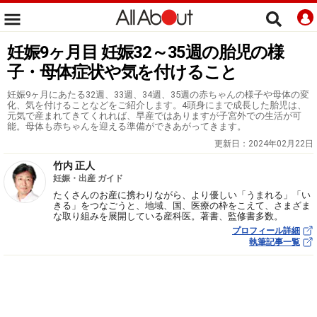
妊娠9ヶ月目 妊娠32～35週の胎児の様
子・母体症状や気を付けること
妊娠9ヶ月にあたる32週、33週、34週、35週の赤ちゃんの様子や母体の変
化、気を付けることなどをご紹介します。4頭身にまで成長した胎児は、
元気で産まれてきてくれれば、早産ではありますが子宮外での生活が可
能。母体も赤ちゃんを迎える準備ができあがってきます。
更新日：
2024年02月22日
竹内 正人
妊娠・出産 ガイド
たくさんのお産に携わりながら、より優しい「うまれる」「い
きる」をつなごうと、地域、国、医療の枠をこえて、さまざま
な取り組みを展開している産科医。著書、監修書多数。
プロフィール詳細
執筆記事一覧