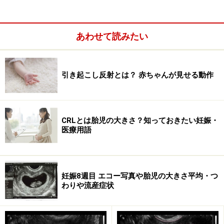
あわせて読みたい
引き起こし反射とは？ 赤ちゃんが見せる動作
妊娠4ヶ月も飛行機移動は大丈夫だが、旅行は安定期が
おすすめ
CRLとは胎児の大きさ？知っておきたい妊娠・
医療用語
妊娠12週目の胎児の発達
妊娠8週目 エコー写真や胎児の大きさ平均・つ
わりや流産症状
妊娠12週（妊娠4ヶ月）エコー写真・超音波写真