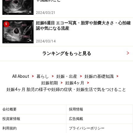
2024/03/21
▽参考記事
妊娠13週 胎児の大きさ・エコー写真・性別や胎動はいつ
妊娠6週目 エコー写真・胎芽や胎嚢大きさ・心拍確
5
認や気になる流産
わかる？
2024/03/14
ランキングをもっと見る
妊娠14週目の胎児の発達
>
>
>
>
All About
暮らし
妊娠・出産
妊娠の基礎知識
>
>
妊娠初期
妊娠4ヶ月
妊娠4ヶ月 胎児の様子や妊婦の症状・妊娠生活で気をつけること
妊娠14週（妊娠4ヶ月）エコー写真・超音波写真
妊娠14週目：受精から84～90日目
会社概要
採用情報
胎児の大きさ：頭殿長（CRL）が80～93mm
投資家情報
広告掲載
胎児の体重：25gほど
利用規約
プライバシーポリシー