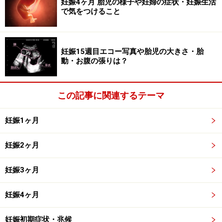
妊娠4ヶ月 胎児の様子や妊婦の症状・妊娠生活
だいぶ激しくなってきました。
で気をつけること
▽参考記事
妊娠12週 胎児の大きさとエコー写真・流産の壁の実際
妊娠15週目エコー写真や胎児の大きさ・胎
動・お腹の張りは？
妊娠13週目の胎児の発達
この記事に関連するテーマ
妊娠1ヶ月
妊娠2ヶ月
妊娠13週（妊娠4ヶ月）エコー写真・超音波写真
妊娠3ヶ月
妊娠13週目：受精から77～83日目
胎児の大きさ：頭殿長（座高）が75mm
妊娠4ヶ月
胎児の体重：20gほど
妊娠初期症状・兆候