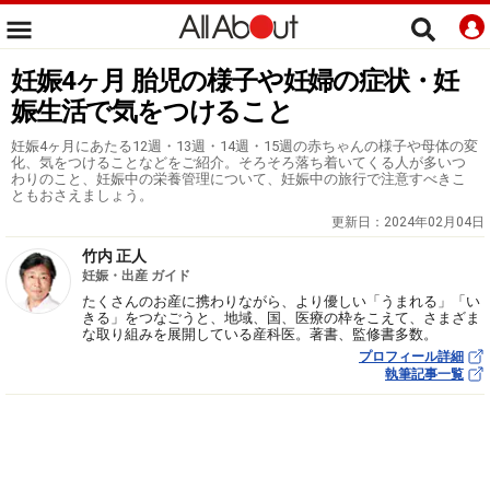
妊娠4ヶ月 胎児の様子や妊婦の症状・妊
娠生活で気をつけること
妊娠4ヶ月にあたる12週・13週・14週・15週の赤ちゃんの様子や母体の変
化、気をつけることなどをご紹介。そろそろ落ち着いてくる人が多いつ
わりのこと、妊娠中の栄養管理について、妊娠中の旅行で注意すべきこ
ともおさえましょう。
更新日：
2024年02月04日
竹内 正人
妊娠・出産 ガイド
たくさんのお産に携わりながら、より優しい「うまれる」「い
きる」をつなごうと、地域、国、医療の枠をこえて、さまざま
な取り組みを展開している産科医。著書、監修書多数。
プロフィール詳細
執筆記事一覧