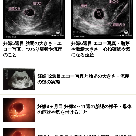
妊娠12週目：受精から70～76日目
胎児の大きさ：頭殿長（座高）6cm
胎児の体重：10～15g程
母体の変化：お腹が少し出てくる人も。子宮はグレ
妊娠5週目 胎嚢の大きさ・エ
妊娠6週目 エコー写真・胎芽
コー写真、つわり症状や流産
や胎嚢大きさ・心拍確認や気
ープフルーツ大に
のこと
になる流産
妊娠12週（12w）になると今まで急成長を続けてきた赤
ちゃんも、このあたりでペースダウン。これまでに比べ
妊娠12週目エコー写真と胎児の大きさ・流産
れば、少しゆっくり成長していきます。内臓や消化器官
の壁の実際
が機能しはじめ、肝臓は胆汁を作り出し、腎臓は尿を作
って膀胱に送るように。体毛が現れたり、産声をあげる
生体の準備が始まったりという変化もあります。
妊娠3ヶ月目 妊娠8～11週の胎児の様子・母体
の症状や気を付けること
胎動を感じるのはまだ先ですが、子宮の中では体を曲げ
たり、伸ばしたり、キックしたりと、赤ちゃんの動きも