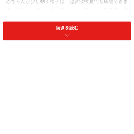
赤ちゃんが少し動く様子は、超音波検査でも確認できま
す。顔にうっすらと産毛のようなものもはえてきて、外
見上から性別も確認できるほどに。
続きを読む
＜目次＞
妊娠4ヶ月（12～15週目）の胎児の発達や母体の症状
妊娠12週目の胎児の発達
妊娠13週目の胎児の発達
妊娠14週目の胎児の発達
妊娠15週目の胎児の発達
妊娠4ヶ月はつわり症状が落ち着いてくる人も
つわりが落ち着いたら考えたい妊娠中の栄養管理