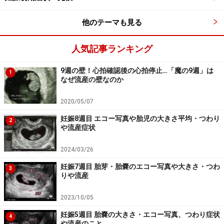
母体の変化：ホルモンの分泌量が原因で、便秘気味
になりがち
他のテーマも見る
妊娠13週（13w）の赤ちゃんは腕が伸びてきて、生まれ
人気記事ランキング
たときに近い、バランスのとれた体つきになってきまし
た。足もこれからどんどん伸びてきます。親指を舐め
9週の壁！心拍確認後の心拍停止…「魔の9週」は
1
る、手首を曲げる、握りこぶしを作るなど、複雑な動き
なぜ流産の壁なのか
もできるように。超音波検査でも全体が一番見える時期
2020/05/07
なので、夫婦2人で妊婦健診に行くのもおすすめです。
妊娠8週目 エコー写真や胎児の大きさ平均・つわり
2
や流産症状
肺の動きも活発化。羊水を肺の中から出したり入れたり
して、呼吸のまねごとも始めています。内臓では、脾臓
2024/03/26
が働き始めます。腸は、正しい位置におさまるように動
妊娠7週目 胎芽・胎嚢のエコー写真や大きさ・つわ
3
りや流産
いていきます。大腸は小腸を縁どるようにして小腸の周
りに落ち着いてきます。小腸はまだおなかの中にぶら下
2023/10/05
がっていますが、これからきちんとおさまっていくとこ
妊娠5週目 胎嚢の大きさ・エコー写真、つわり症状
4
ろです。
や流産のこと