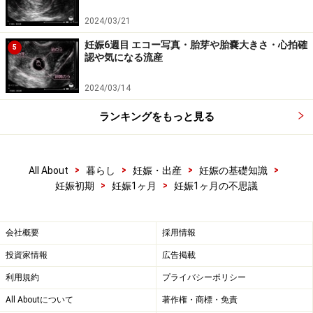
2024/03/21
妊娠6週目 エコー写真・胎芽や胎嚢大きさ・心拍確
5
認や気になる流産
2024/03/14
妊娠4週から「妊娠2ヶ月」に入ります
ランキングをもっと見る
妊娠は週数ではなく、月数で表現することもできます。
こちらの方が一般的で、直感的にわかりますね。
>
>
>
>
All About
暮らし
妊娠・出産
妊娠の基礎知識
>
>
妊娠初期
妊娠1ヶ月
妊娠1ヶ月の不思議
月数で表すと、日本では妊娠3週6日までを「妊娠1ヶ
月」、妊娠4週0日から妊娠7週6日までを「妊娠2ヶ月」
会社概要
採用情報
とします。ですから、妊娠が分かったときは、ほとんど
投資家情報
広告掲載
の人が妊娠2ヶ月ということになります。
利用規約
プライバシーポリシー
All Aboutについて
著作権・商標・免責