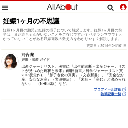
妊娠1ヶ月の不思議
妊娠1ヶ月目の胎児と妊婦の様子について解説します。妊娠1ヶ月目の前
半は、まだ赤ちゃんがいないことをご存じですか？ ベテランママでもわ
かっていないことがある妊娠週数の数え方をわかりやすく解説します。
更新日：
2016年04月01日
河合 蘭
妊娠・出産 ガイド
出産ジャーナリスト。著書に『出生前診断－出産ジャーナリス
トが見つめた現状と未来』(朝日新書／科学ジャーナリスト賞
2016受賞作)、『卵子老化の真実』（文春新書）、『安全なお
産、安心なお産』（岩波書店）、『未妊－「産む」と決められ
ない』 （NHK出版）など。
プロフィール詳細
執筆記事一覧