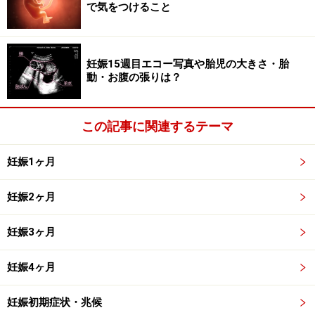
で気をつけること
す。このように考えると、月経周期のある女性は誰でも
毎月2週間は妊娠していることになります。本当に不思
議な妊娠1ヶ月です。
妊娠15週目エコー写真や胎児の大きさ・胎
動・お腹の張りは？
卵子の存在を知らなかった昔の日本人には、「命は精液
にあり、女性はそれを受け取り育てる器に過ぎない」と
この記事に関連するテーマ
いう考えがありました。ところが今や精子が来ない前か
ら妊娠週数をカウントするのですから、命の見方が昔と
妊娠1ヶ月
はずいぶん変わりました。
妊娠2ヶ月
赤ちゃんに焦点を当てる発生学では、受精を起点とする
妊娠3ヶ月
「胎齢(受精齢)」という数え方を使っています。でも妊
婦さんが目にする数え方はほとんどがこの産科学の数え
妊娠4ヶ月
方です。
妊娠初期症状・兆候