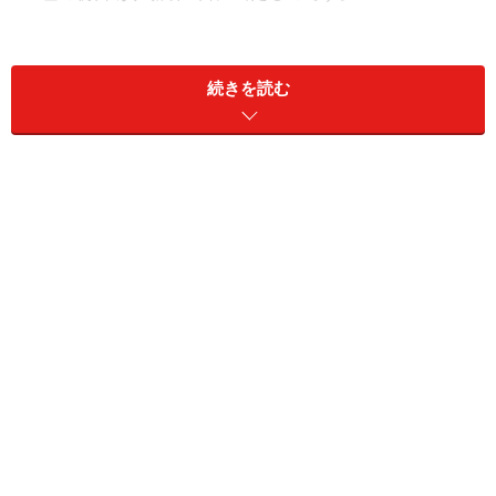
つまり、妊娠第1日には、赤ちゃんはいません。卵巣の
中にある、まだ成熟していない卵子が、妊娠第1日目の
続きを読む
赤ちゃん（正確には赤ちゃんの半分）なのです。赤ちゃ
んがまだいないのに、妊娠期間としてカウントされてい
るのですから奇妙な感じがしますね。 詳しくは
妊娠期間
『十月十日（とつきとおか）』と週数の数え方
もお読み
下さい。