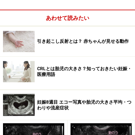
あわせて読みたい
引き起こし反射とは？ 赤ちゃんが見せる動作
「卵子の成熟の始まり」が生命の始まり？
CRLとは胎児の大きさ？知っておきたい妊娠・
この数え方は、卵子という「赤ちゃんの前身」も命と考
医療用語
えているようにみえますね。将来赤ちゃんになるかもし
れない卵子は、月経初日あたりから成熟の行程を開始し
ます。
妊娠8週目 エコー写真や胎児の大きさ平均・つ
わりや流産症状
月経が始まったということは前の周期の終了を意味しま
すから、次の周期の始まりでもあります。そう考える
と、最終生理の初日がすべての始まりの日と言ってもお