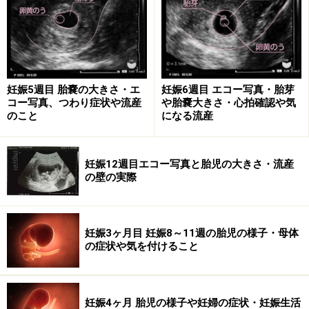
かしくないですね。
妊娠5週目 胎嚢の大きさ・エ
妊娠6週目 エコー写真・胎芽
コー写真、つわり症状や流産
や胎嚢大きさ・心拍確認や気
のこと
になる流産
妊娠12週目エコー写真と胎児の大きさ・流産
の壁の実際
妊娠3ヶ月目 妊娠8～11週の胎児の様子・母体
の症状や気を付けること
時代で変わった精子の立場
妊娠4ヶ月 胎児の様子や妊婦の症状・妊娠生活
受精日はどこかというと、妊娠2週に入る時点になりま