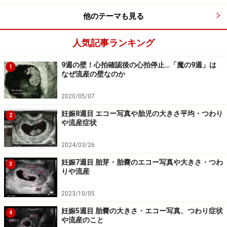
他のテーマも見る
次の生理が来るはずの日は妊娠4週0日
人気記事ランキング
卵管の中で受精した卵子は受精卵となって、子宮への旅
を続けます。妊娠3週になるころにはもう子宮の中にい
9週の壁！心拍確認後の心拍停止…「魔の9週」は
1
なぜ流産の壁なのか
て、ふかふかになった子宮内膜に根付こうとしているで
しょう。そして妊娠4週0日（4週の1日目）になると、周
2020/05/07
期の正確な人は「生理が来ない」と気づきます。この時
妊娠8週目 エコー写真や胎児の大きさ平均・つわり
2
にはもう妊娠1ヶ月は終わりです。
や流産症状
2024/03/26
妊娠7週目 胎芽・胎嚢のエコー写真や大きさ・つわ
3
りや流産
2023/10/05
妊娠5週目 胎嚢の大きさ・エコー写真、つわり症状
4
や流産のこと