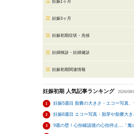
妊娠1ヶ月
妊娠3ヶ月
妊娠初期症状・兆候
妊婦検診・妊婦健診
妊娠初期関連情報
妊娠初期
人気記事ランキング
2026/08/
妊娠5週目 胎嚢の大きさ・エコー写真
1
妊娠6週目 エコー写真・胎芽や胎嚢大
2
9週の壁！心拍確認後の心拍停止…「魔
3