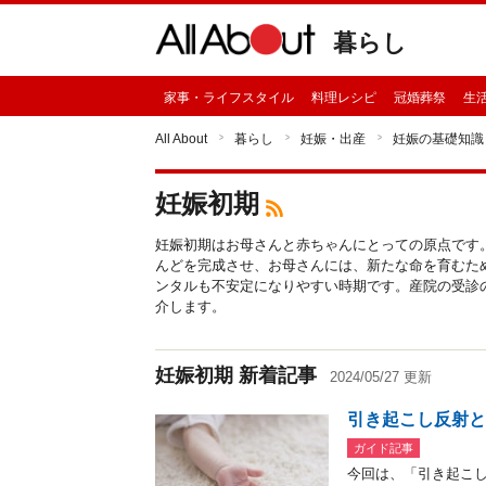
暮らし
家事・ライフスタイル
料理レシピ
冠婚葬祭
生
All About
暮らし
妊娠・出産
妊娠の基礎知識
妊娠初期
妊娠初期はお母さんと赤ちゃんにとっての原点です
んどを完成させ、お母さんには、新たな命を育むた
ンタルも不安定になりやすい時期です。産院の受診
介します。
妊娠初期 新着記事
2024/05/27 更新
引き起こし反射と
ガイド記事
今回は、「引き起こ