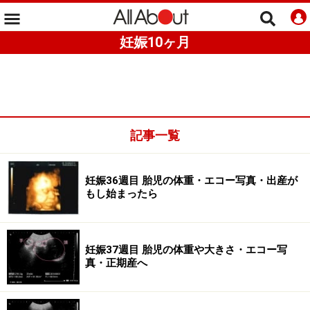
妊娠10ヶ月
記事一覧
妊娠36週目 胎児の体重・エコー写真・出産が
もし始まったら
妊娠37週目 胎児の体重や大きさ・エコー写
真・正期産へ