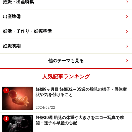
妊娠・出産特集
出産準備
妊活・子作り・妊娠準備
妊娠初期
他のテーマも見る
人気記事ランキング
妊娠9ヶ月目 妊娠32～35週の胎児の様子・母体症
1
状や気を付けること
2024/02/22
妊娠30週 胎児の体重や大きさをエコー写真で確
2
認・逆子や早産の心配