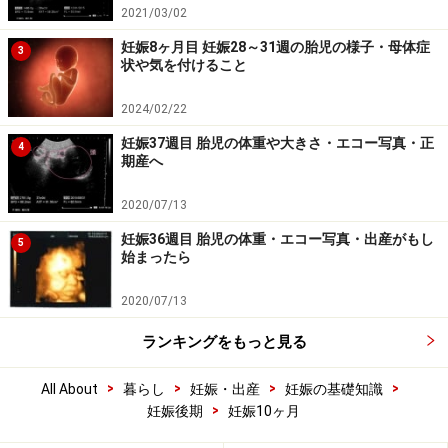
2021/03/02
妊娠8ヶ月目 妊娠28～31週の胎児の様子・母体症
3
状や気を付けること
2024/02/22
妊娠37週目 胎児の体重や大きさ・エコー写真・正
4
期産へ
2020/07/13
妊娠36週目 胎児の体重・エコー写真・出産がもし
5
始まったら
2020/07/13
ランキングをもっと見る
>
>
>
>
All About
暮らし
妊娠・出産
妊娠の基礎知識
>
妊娠後期
妊娠10ヶ月