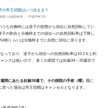
頻度と自然回転率」（平成29年7月）
そのうち分娩時には逆子の状態から頭位に自然回転してい
、逆子の割合と分娩時までの頭位への自然回転率は下降し
約4割くらいは分娩時までに自然に頭位に戻ります。
となっており、逆子から頭位への自然回転率は10.2％と約
ャンスは低いので 、多くの産院では妊娠34～35週目で
2週間にあたる妊娠38週で、その病院の手術（曜）日
に
に戻った場合は帝王切開はキャンセルとなります。
平成29年7月）