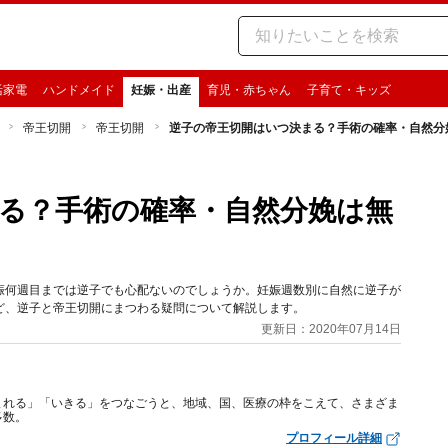
活家電
ハンドメイド
妊娠・出産
育児・赤ちゃん
子育て・キッズ
帝王切開
帝王切開
逆子の帝王切開はいつ決まる？手術の確率・自然分
る？手術の確率・自然分娩は無
娠何週目までは逆子でも心配ないのでしょうか。妊娠週数別に自然に逆子が
ど、逆子と帝王切開にまつわる疑問について解説します。
更新日：2020年07月14日
まれる」「いきる」をつなごうと、地域、国、医療の枠をこえて、さまざま
多数。
プロフィール詳細