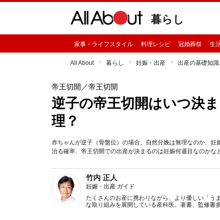
暮らし
家事・ライフスタイル
料理レシピ
冠婚葬祭
生
All About
暮らし
妊娠・出産
出産の基礎知識
帝王切開
／帝王切開
逆子の帝王切開はいつ決ま
理？
赤ちゃんが逆子（骨盤位）の場合、自然分娩は無理なのか、妊
治る確率、帝王切開での出産が決まるのは妊娠何週目なのかな
竹内 正人
妊娠・出産 ガイド
たくさんのお産に携わりながら、より優しい「う
な取り組みを展開している産科医。著書、監修書