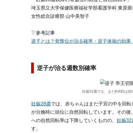
埼玉県立大学保健医療福祉学部看護学科 東原亜希
女性総合診療部 山中美智子
▽参考記事
逆子とは？骨盤位が治る確率・逆子体操の効果
逆子が治る週数別確率
妊娠32週でも、まだ約6割は
妊娠28週
では、赤ちゃんはまだ子宮の中を回転
が分娩時に頭位に自然回転しています。その後
への自然回転率は下降していくものの、
妊娠32
す。