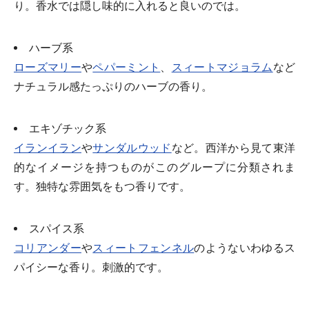
り。香水では隠し味的に入れると良いのでは。
ハーブ系
ローズマリー
や
ペパーミント
、
スィートマジョラム
など
ナチュラル感たっぷりのハーブの香り。
エキゾチック系
イランイラン
や
サンダルウッド
など。西洋から見て東洋
的なイメージを持つものがこのグループに分類されま
す。独特な雰囲気をもつ香りです。
スパイス系
コリアンダー
や
スィートフェンネル
のようないわゆるス
パイシーな香り。刺激的です。