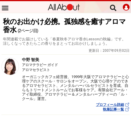
秋のお出かけ必携。孤独感を癒すアロマ
香水
(2ページ目)
年間連載でお届けしている「春夏秋冬アロマ香水Lessonの秋編」です。
涼しくなってきたらこの香りをまとってお出かけしましょう。
更新日：
2007年09月02日
中野 智美
アロマテラピー ガイド
アロマセラピスト
オーガニックカフェ経営後、1999年大阪でアロマテラピーと心
理ケアのスクール・サロンをオープン。大阪で心理ケアのでき
るアロマセラピスト、メンタルハーバルセラピストを育成、自
らもトリートメントルームでお客様をケア。有限会社アール・
アイ取締役、アロマテラピー＆メンタルハーブティーの「ル・
クール」運営。
プロフィール詳細
執筆記事一覧