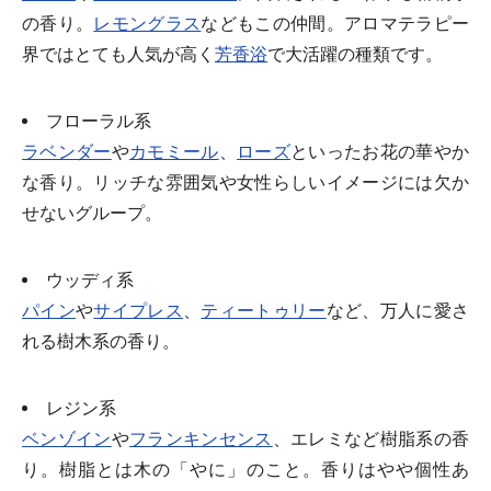
の香り。
レモングラス
などもこの仲間。アロマテラピー
界ではとても人気が高く
芳香浴
で大活躍の種類です。
フローラル系
ラベンダー
や
カモミール
、
ローズ
といったお花の華やか
な香り。リッチな雰囲気や女性らしいイメージには欠か
せないグループ。
ウッディ系
パイン
や
サイプレス
、
ティートゥリー
など、万人に愛さ
れる樹木系の香り。
レジン系
ベンゾイン
や
フランキンセンス
、エレミなど樹脂系の香
り。樹脂とは木の「やに」のこと。香りはやや個性あ