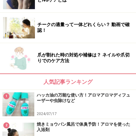
とNGケアとは
チークの適量って一体どれくらい？ 動画で確
認！
爪が割れた時の対処や補修は？ ネイルや爪切
りでのケア方法
人気記事ランキング
ハッカ油の万能な使い方！アロマアロマディフュ
1
ーザーや虫除けなど
2024/07/17
焼きミョウバン風呂で体臭予防！アロマを使った
2
入浴剤