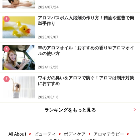
2024/07/24
アロマバスボム入浴剤の作り方！精油や重曹で簡
3
単手作り
2023/09/07
車のアロマオイル！おすすめの香りやアロマオイ
4
ルの使い方
2024/12/25
ワキガの臭いをアロマで防ぐ！アロマは制汗対策
5
におすすめ
2022/08/16
ランキングをもっと見る
>
>
>
>
All About
ビューティ
ボディケア
アロマテラピー