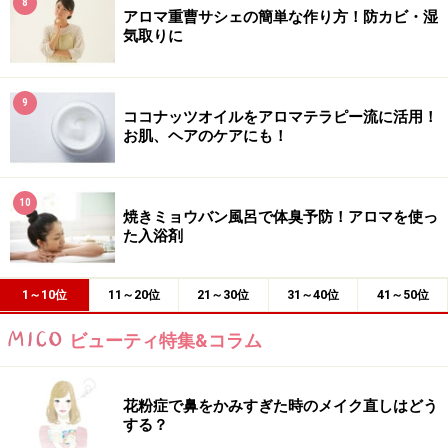
8
アロマ重曹サシェの簡単な作り方！防カビ・湿
気取りに
9
ココナッツオイルをアロマテラピー流に活用！
お肌、ヘアのケアにも！
10
焼きミョウバン風呂で体臭予防！アロマを使っ
た入浴剤
1～10位
11～20位
21～30位
31～40位
41～50位
ビューティ特集&コラム
花粉症で鼻をかみすぎた時のメイク直しはどう
する？