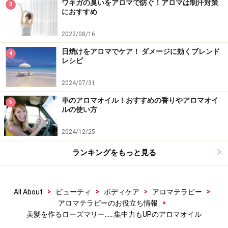
ワキガの臭いをアロマで防ぐ！アロマは制汗対策
3
におすすめ
アロマヘアスプレーを手作り！ 不快な髪の臭いをカット
2022/08/16
※記事内容は執筆時点のものです。最新の内容をご確認くださ
日焼けをアロマでケア！ ダメージに効くブレンド
4
い。
レシピ
※個人の体質、また、誤った方法による実践に起因して肌荒れや
不調を引き起こす場合があります。実践の際には、必ず自身の体
2024/07/31
質及び健康状態を十分に考慮し、正しい方法で行ってください。
また、全ての方への有効性を保証するものではありません。
車のアロマオイル！おすすめの香りやアロマオイ
5
ルの使い方
【編集部おすすめの購入サイト】
2024/12/25
ランキングをもっと見る
Amazonでアロマテラピーグッズをチェック！
楽天市場でアロマテラピー用品をチェック！
>
>
>
>
All About
ビューティ
ボディケア
アロマテラピー
>
アロマテラピーのお役立ち情報
美髪を作るローズマリー……集中力もUPのアロマオイル