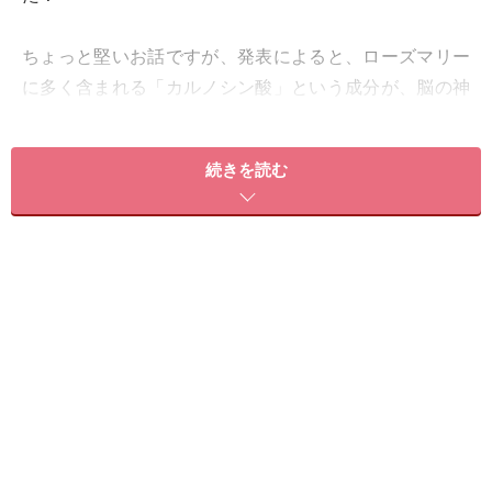
ちょっと堅いお話ですが、発表によると、ローズマリー
に多く含まれる「カルノシン酸」という成分が、脳の神
経細胞が細胞死するのを防止する効果があるとのこと。
続きを読む
アルツハイマー病やパーキンソン病の予防や治療のため
の新薬につながる可能性もあり、成分を使ったサプリメ
ントの開発も進んでいて、近く製品化が予定されている
そうなのです。発症の予防と治療いずれにも貢献できる
成果だ……とのこと。
そんな医学的にもいい発表のあるローズマリーをうまく
活かして、美髪と凛とした集中力を手に入れる方法をご
紹介します。