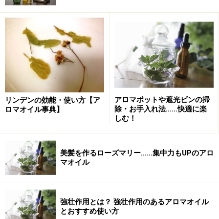
古くから知られるその薬効
アロマポットや遮光ビンの掃
リンデンの効能・使い方【ア
食べて美味しいローズマリー。
除・お手入れ法……快適に楽
ロマオイル事典】
しむ！
ローズマリーは細長い常緑の葉をもつ低木です。アロマ
テラピーではそのエッセンシャルオイルが、抗酸化作
用、抗炎症作用などに優れることが知られていて、定番
美髪を作るローズマリー……集中力もUPのアロ
マオイル
的に用いられるものの1つです。
ローズマリーの学名はロズマリヌス・オフィキナーリス
強壮作用とは？ 強壮作用のあるアロマオイル
といいます。オフィキナーリスとは「薬用の」というオ
とおすすめ使い方
フィキナルから由来しています。このように、ローズマ