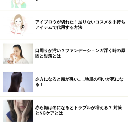
（１）ガラスのスプレー容器にウォッカを入れます。
（２）そこにエッセンシャルオイルを入れます。よく振
り混ぜます。
アイブロウが切れた！足りないコスメを手持ち
できれば、このまま数日置きます。ときどきかき混ぜま
アイテムで代用する方法
しょう。
（３）最後に、ミネラルウォーターを加えてよく振り混
口周りが汚い？ファンデーションガ浮く時の原
ぜたら完成です。
因と対策とは
◆ポイント
ローズマリーだけでもいいのですが、香りの良い
ラベン
夕方になると頭が臭い……地肌の匂いが気にな
ダー
をブレンドしました。ラベンダーもヘアトニック効
る！
果に優れます！
◆使い方
赤ら顔は冬になるとトラブルが増える？ 対策
とNGケアとは
使う前には、よく振ります。そして頭皮にシュシュっと
吹きかけ、シャンプーをするときのように、頭皮をマッ