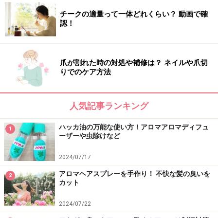
サージ。頭皮を動かすようにして気持ちの良い力加減で
チークの適量って一体どれくらい？ 動画で確
行います。まんべんなく頭皮をほぐしましょう。血行が
認！
促進されて、髪の毛の健康にも良いし頭痛を楽にしま
す。
爪が割れた時の対処や補修は？ ネイルや爪切
寝グセなおしのために髪にスプレーしてもOK！
りでのケア方法
髪の毛は濡れていても乾いた状態でもOKです。
人気記事ランキング
数週間で使い切りましょう。
ハッカ油の万能な使い方！アロマアロマディフュ
1
ーザーや虫除けなど
【関連記事】
2024/07/17
ローズマリーカンファーの効能とは？アロマオイルの力
アロマヘアスプレーを手作り！ 不快な髪の臭いを
2
ローズマリーの効能は？若返りの化粧水
カット
ハーブ石鹸の作り方......ローズマリーやレベンダーの香り
2024/07/22
リフレクソロジーとアロマテラピーの上手な取り入れ方