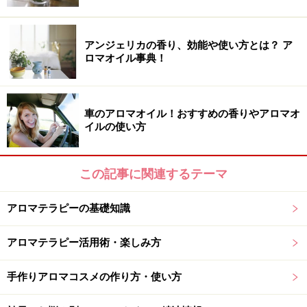
リーは名づけられたときから薬効が知られていたという
わけ。
アンジェリカの香り、効能や使い方とは？ ア
ロマオイル事典！
ローズマリーの香りで美髪もゲットする！
車のアロマオイル！おすすめの香りやアロマオ
イルの使い方
実は髪の毛にも良いローズマリー
この記事に関連するテーマ
さらに嬉しいのは、ローズマリーは肌を引き締める効果
がありヘアケアに古くから使われてきた歴史がありま
アロマテラピーの基礎知識
す！そこで、ローズマリーの頭脳への刺激作用＆ヘアケ
ア効果の両方を満たすグッズを作ってみましょう。
アロマテラピー活用術・楽しみ方
手作りアロマコスメの作り方・使い方
「香りのトニックウォーター」で
できるオンナ
を目指し
ましょう！