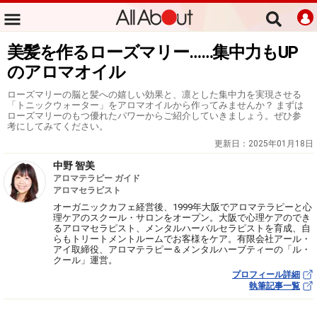
美髪を作るローズマリー……集中力もUP
のアロマオイル
ローズマリーの脳と髪への嬉しい効果と、凛とした集中力を実現させる
「トニックウォーター」をアロマオイルから作ってみませんか？ まずは
ローズマリーのもつ優れたパワーからご紹介していきましょう。ぜひ参
考にしてみてください。
更新日：
2025年01月18日
中野 智美
アロマテラピー ガイド
アロマセラピスト
オーガニックカフェ経営後、1999年大阪でアロマテラピーと心
理ケアのスクール・サロンをオープン。大阪で心理ケアのでき
るアロマセラピスト、メンタルハーバルセラピストを育成、自
らもトリートメントルームでお客様をケア。有限会社アール・
アイ取締役、アロマテラピー＆メンタルハーブティーの「ル・
クール」運営。
プロフィール詳細
執筆記事一覧