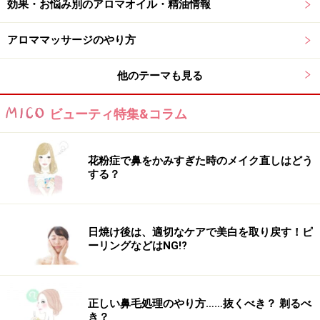
効果・お悩み別のアロマオイル・精油情報
アロママッサージのやり方
ローズマリーの芳香トニックウォーターの
作り方
他のテーマも見る
ビューティ特集&コラム
シュシュっとアロマのひと時♪癒される～
花粉症で鼻をかみすぎた時のメイク直しはどう
◆材料＆作り方
する？
ローズマリー3滴
ラベンダー1滴
日焼け後は、適切なケアで美白を取り戻す！ピ
95度以上のウォッカ（無水エタノールでもOK）10ml
ーリングなどはNG!?
ミネラルウォーター80ml
正しい鼻毛処理のやり方……抜くべき？ 剃るべ
き？