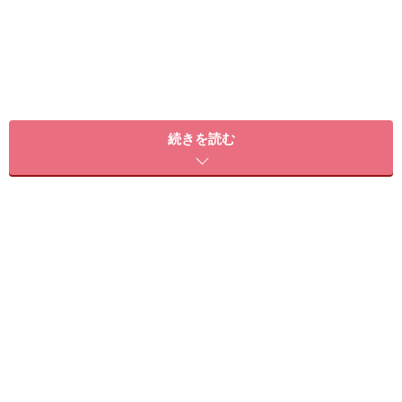
続きを読む
ラベンダーのアロマ効果
ラベンダーは
万能オイル
でアロマテラピーではもっとも
メジャーなエッセンシャルオイル。体に対しては、多く