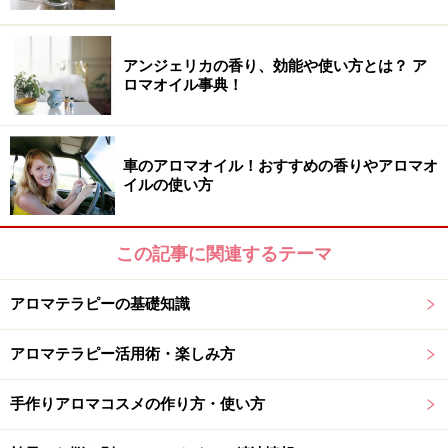
【関連記事】
アンジェリカの香り、効能や使い方とは？ ア
フレンチラベンダーの効能・使い方：アロマオイル事典
ロマオイル事典！
スパイクラベンダーとは？アロマオイルの香り・効能・
使い方など
車のアロマオイル！おすすめの香りやアロマオ
ラバンジンの効能・使い方……アロマオイルの特徴
イルの使い方
ラベンダー配合美容オイルで……日焼けでできたシミを消
すアロマ
この記事に関連するテーマ
ラベンダーを使った化粧水の作り方……手作りで疲れた肌
アロマテラピーの基礎知識
を癒す！
アロマテラピー活用術・楽しみ方
※記事内容は執筆時点のものです。最新の内容をご確認くださ
い。
手作りアロマコスメの作り方・使い方
※個人の体質、また、誤った方法による実践に起因して肌荒れや
不調を引き起こす場合があります。実践の際には、必ず自身の体
質及び健康状態を十分に考慮し、正しい方法で行ってください。