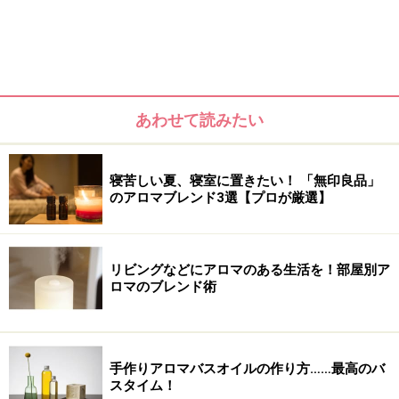
含まれる酢酸リナリルという成分が
痛み
を和らげると共
に神経を
鎮静
させるといわれます。そのため頭痛や月経
痛などに。またラベンダーは睡眠を改善するため
不眠
の
場合はまずは使いたいもののひとつです。さらにラベン
ダーの香りは怒りを和らげ中枢神経のバランスを回復さ
あわせて読みたい
せるといわます。皮膚細胞を活性化させるためスキンケ
アとしては日焼けや
シミ
の改善が効果が期待できます。
寝苦しい夏、寝室に置きたい！ 「無印良品」
のアロマブレンド3選【プロが厳選】
◆注意
リビングなどにアロマのある生活を！部屋別ア
ロマのブレンド術
手作りアロマバスオイルの作り方……最高のバ
スタイム！