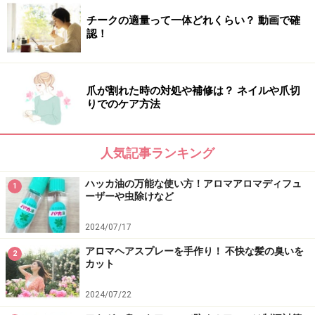
チークの適量って一体どれくらい？ 動画で確
認！
爪が割れた時の対処や補修は？ ネイルや爪切
りでのケア方法
人気記事ランキング
ハッカ油の万能な使い方！アロマアロマディフュ
1
ーザーや虫除けなど
2024/07/17
アロマヘアスプレーを手作り！ 不快な髪の臭いを
2
カット
2024/07/22