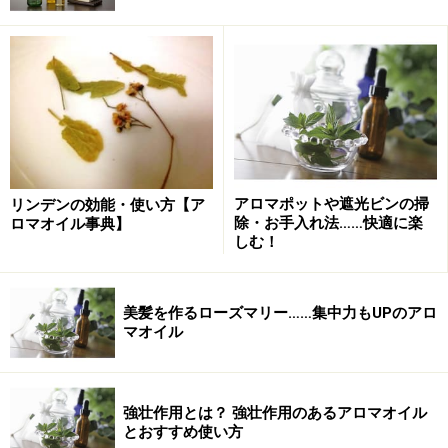
特にはありません。
◆ガイドからひとこと提案
ラベンダーは本当に素晴らしい香りです。意外と強く香
アロマポットや遮光ビンの掃
リンデンの効能・使い方【ア
除・お手入れ法……快適に楽
ロマオイル事典】
るため原液を強く嗅いで悪い印象をもっている人もいる
しむ！
ようですがそれはとても残念。少量を嗅ぐとそのバラン
スのとれた香りを実感できるはず。
美髪を作るローズマリー……集中力もUPのアロ
マオイル
参考文献
『アロマテラピーのための84の精油』ワンダー・セラー著 高山林太郎
強壮作用とは？ 強壮作用のあるアロマオイル
訳（フレグランスジャーナル社）
とおすすめ使い方