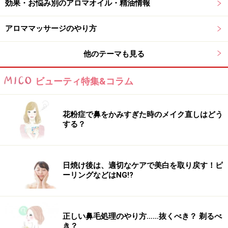
効果・お悩み別のアロマオイル・精油情報
また、全ての方への有効性を保証するものではありません。
アロママッサージのやり方
【編集部おすすめの購入サイト】
他のテーマも見る
Amazonでアロマテラピーグッズをチェック！
ビューティ特集&コラム
楽天市場でアロマテラピー用品をチェック！
花粉症で鼻をかみすぎた時のメイク直しはどう
する？
日焼け後は、適切なケアで美白を取り戻す！ピ
ーリングなどはNG!?
正しい鼻毛処理のやり方……抜くべき？ 剃るべ
き？