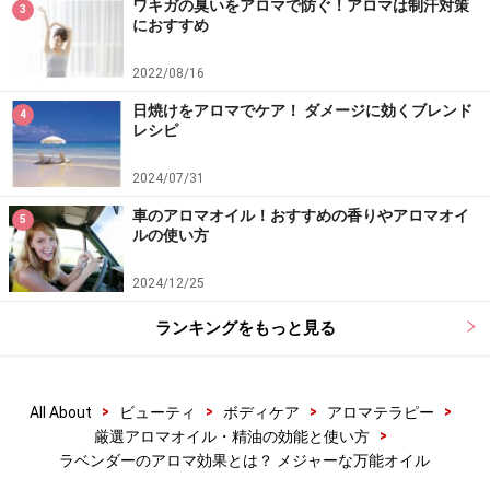
ワキガの臭いをアロマで防ぐ！アロマは制汗対策
3
におすすめ
2022/08/16
日焼けをアロマでケア！ ダメージに効くブレンド
4
レシピ
2024/07/31
車のアロマオイル！おすすめの香りやアロマオイ
5
ルの使い方
2024/12/25
ランキングをもっと見る
>
>
>
>
All About
ビューティ
ボディケア
アロマテラピー
>
厳選アロマオイル・精油の効能と使い方
ラベンダーのアロマ効果とは？ メジャーな万能オイル