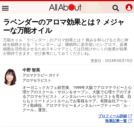
ラベンダーのアロマ効果とは？ メジャ
ーな万能オイル
万能オイル「ラベンダー」のアロマ効果とは？ 痛みを和らげると共に神
経を鎮静させる「ラベンダー」は、睡眠時に是非使いたいアロマ。皮膚
細胞を活性化させるためスキンケアとしては日焼けやシミの改善が効果
が期待できます。ぜひ参考にしてみてくださいね。
更新日：
2024年08月19日
中野 智美
アロマテラピー ガイド
アロマセラピスト
オーガニックカフェ経営後、1999年大阪でアロマテラピーと心
理ケアのスクール・サロンをオープン。大阪で心理ケアのでき
るアロマセラピスト、メンタルハーバルセラピストを育成、自
らもトリートメントルームでお客様をケア。有限会社アール・
アイ取締役、アロマテラピー＆メンタルハーブティーの「ル・
クール」運営。
プロフィール詳細
執筆記事一覧