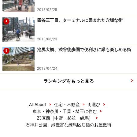
2013/02/25
四谷三丁目、ターミナルに囲まれた穴場な街
4
2010/06/23
池尻大橋、渋谷徒歩圏で便利さに緑も楽しめる街
5
2013/04/24
ランキングをもっと見る
>
>
>
All About
住宅・不動産
街選び
>
東京・神奈川・千葉・埼玉に住む
>
23区西［中野・杉並・練馬］
石神井公園、緑豊富な練馬区屈指のお屋敷街