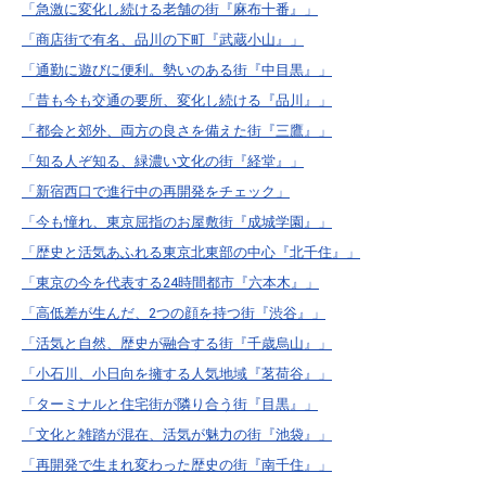
「急激に変化し続ける老舗の街『麻布十番』」
「商店街で有名、品川の下町『武蔵小山』」
「通勤に遊びに便利。勢いのある街『中目黒』」
「昔も今も交通の要所、変化し続ける『品川』」
「都会と郊外、両方の良さを備えた街『三鷹』」
「知る人ぞ知る、緑濃い文化の街『経堂』」
「新宿西口で進行中の再開発をチェック」
「今も憧れ、東京屈指のお屋敷街『成城学園』」
「歴史と活気あふれる東京北東部の中心『北千住』」
「東京の今を代表する24時間都市『六本木』」
「高低差が生んだ、2つの顔を持つ街『渋谷』」
「活気と自然、歴史が融合する街『千歳烏山』」
「小石川、小日向を擁する人気地域『茗荷谷』」
「ターミナルと住宅街が隣り合う街『目黒』」
「文化と雑踏が混在、活気が魅力の街『池袋』」
「再開発で生まれ変わった歴史の街『南千住』」