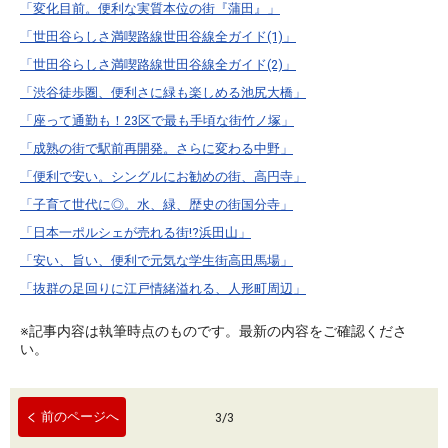
「変化目前。便利な実質本位の街『蒲田』」
「世田谷らしさ満喫路線世田谷線全ガイド(1)」
「世田谷らしさ満喫路線世田谷線全ガイド(2)」
「渋谷徒歩圏、便利さに緑も楽しめる池尻大橋」
「座って通勤も！23区で最も手頃な街竹ノ塚」
「成熟の街で駅前再開発。さらに変わる中野」
「便利で安い。シングルにお勧めの街、高円寺」
「子育て世代に◎。水、緑、歴史の街国分寺」
「日本一ポルシェが売れる街!?浜田山」
「安い、旨い、便利で元気な学生街高田馬場」
「抜群の足回りに江戸情緒溢れる、人形町周辺」
※記事内容は執筆時点のものです。最新の内容をご確認くださ
い。
前のページへ
3
/
3