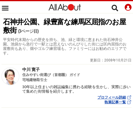
石神井公園、緑豊富な練馬区屈指のお屋
敷街
(3ページ目)
平安時代末期からの歴史を持ち、池、緑と環境に恵まれた街石神井公
園。池袋から急行で一駅とは思えないのんびりした街には区内屈指のお
屋敷街もあり、畑やゴルフ練習場も。ファミリーにはお勧めのエリアで
す。
更新日：
2008年10月21日
中川 寛子
住みやすい街選び（首都圏） ガイド
宅地建物取引士
30年以上住まいの雑誌編集に携わる経験を生かし、実際に歩い
て集めた街情報を紹介します。
プロフィール詳細
執筆記事一覧