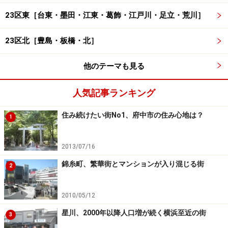
23区東［台東・墨田・江東・葛飾・江戸川・足立・荒川］
23区北［豊島・板橋・北］
他のテーマも見る
人気記事ランキング
住み続けたい街No1、府中市の住み心地は？
1
2013/07/16
錦糸町、繁華街とマンションが入り混じる街
2
2010/05/12
星川、2000年以降人口増が続く横浜至近の街
3