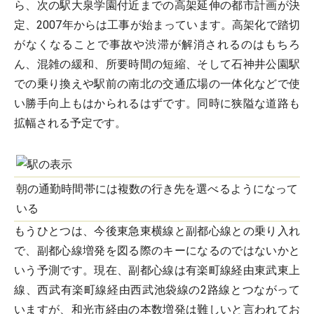
ら、次の駅大泉学園付近までの高架延伸の都市計画が決
定、2007年からは工事が始まっています。高架化で踏切
がなくなることで事故や渋滞が解消されるのはもちろ
ん、混雑の緩和、所要時間の短縮、そして石神井公園駅
での乗り換えや駅前の南北の交通広場の一体化などで使
い勝手向上もはかられるはずです。同時に狭隘な道路も
拡幅される予定です。
朝の通勤時間帯には複数の行き先を選べるようになって
いる
もうひとつは、今後東急東横線と副都心線との乗り入れ
で、副都心線増発を図る際のキーになるのではないかと
いう予測です。現在、副都心線は有楽町線経由東武東上
線、西武有楽町線経由西武池袋線の2路線とつながって
いますが、和光市経由の本数増発は難しいと言われてお