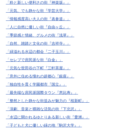
「粋と新しい便利さの街『神楽坂』」
「元気、でも静かな街『学芸大学』」
「情報感度高い大人の街『表参道』」
「人に自然に優しい街『自由ヶ丘』」
「季節感と情緒、グルメの街『浅草』」
「自然、雑踏と文化の街『吉祥寺』」
「緑溢れる水辺の都会『二子玉川』」
「セレブで庶民派な街『白金』」
「元気な世田谷の下町『三軒茶屋』」
「意外に住める憧れの超都心『銀座』」
「独自性を貫く学園都市『国立』」
「最先端な庶民派国際タウン『恵比寿』」
「整然とした静かな街並みが魅力の『桜新町』」
「演劇、音楽と猥雑な活気の街『下北沢』」
「水辺に開かれるゆとりある新しい街『豊洲』」
「子どもと犬に優しい緑の地『駒沢大学』」