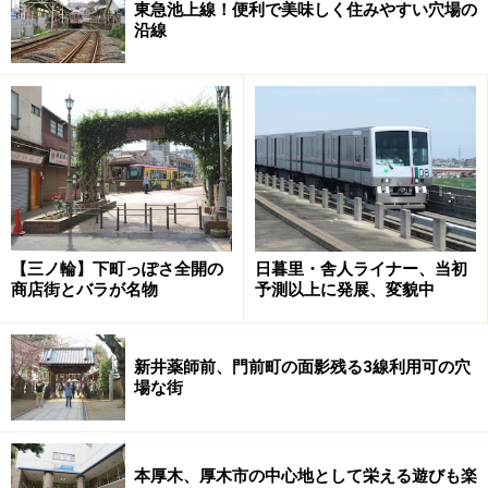
東急池上線！便利で美味しく住みやすい穴場の
沿線
【三ノ輪】下町っぽさ全開の
日暮里・舎人ライナー、当初
商店街とバラが名物
予測以上に発展、変貌中
新井薬師前、門前町の面影残る3線利用可の穴
場な街
本厚木、厚木市の中心地として栄える遊びも楽