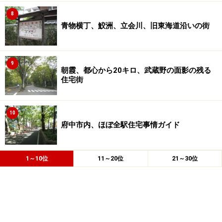
8
青物横丁、鮫洲、立会川、旧東海道沿いの街
9
朝霞、都心から20キロ、武蔵野の面影の残る
住宅街
10
府中市内、ほぼ全駅住宅事情ガイド
1～10位
11～20位
21～30位