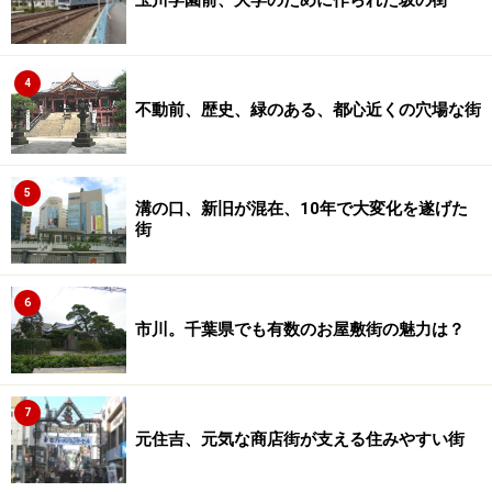
玉川学園前、大学のために作られた坂の街
4
不動前、歴史、緑のある、都心近くの穴場な街
5
溝の口、新旧が混在、10年で大変化を遂げた
街
6
市川。千葉県でも有数のお屋敷街の魅力は？
7
元住吉、元気な商店街が支える住みやすい街