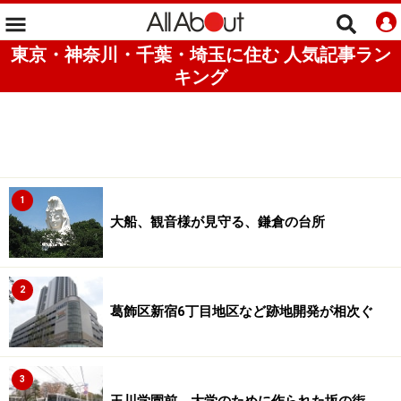
東京・神奈川・千葉・埼玉に住む 人気記事ラン
キング
1
大船、観音様が見守る、鎌倉の台所
2
葛飾区新宿6丁目地区など跡地開発が相次ぐ
3