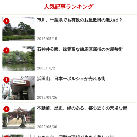
人気記事ランキング
市川。千葉県でも有数のお屋敷街の魅力は？
1
2013/05/15
石神井公園、緑豊富な練馬区屈指のお屋敷街
2
2008/10/21
浜田山、日本一ポルシェが売れる街
3
2012/09/26
不動前、歴史、緑のある、都心近くの穴場な街
4
2009/06/30