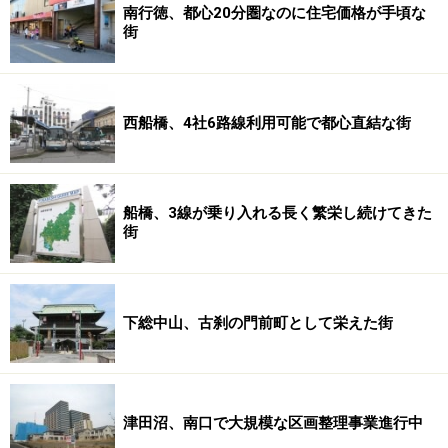
南行徳、都心20分圏なのに住宅価格が手頃な
街
西船橋、4社6路線利用可能で都心直結な街
船橋、3線が乗り入れる長く繁栄し続けてきた
街
下総中山、古刹の門前町として栄えた街
津田沼、南口で大規模な区画整理事業進行中