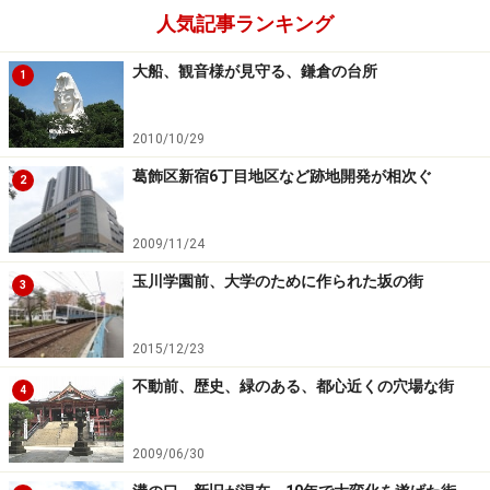
人気記事ランキング
大船、観音様が見守る、鎌倉の台所
1
2010/10/29
葛飾区新宿6丁目地区など跡地開発が相次ぐ
2
2009/11/24
玉川学園前、大学のために作られた坂の街
3
2015/12/23
不動前、歴史、緑のある、都心近くの穴場な街
4
2009/06/30