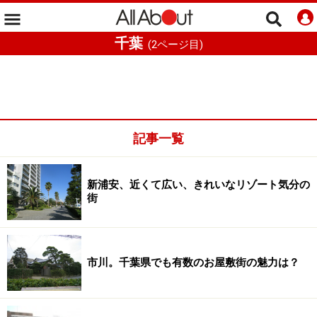
千葉
(
2
ページ目)
記事一覧
新浦安、近くて広い、きれいなリゾート気分の
街
市川。千葉県でも有数のお屋敷街の魅力は？