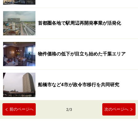
首都圏各地で駅周辺再開発事業が活発化
物件価格の低下が目立ち始めた千葉エリア
船橋市など4市が政令市移行を共同研究
前のページへ
次のページへ
2
/
3