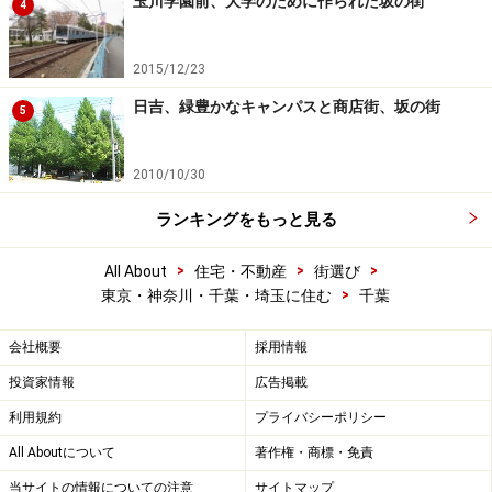
玉川学園前、大学のために作られた坂の街
4
2015/12/23
日吉、緑豊かなキャンパスと商店街、坂の街
5
2010/10/30
ランキングをもっと見る
>
>
>
All About
住宅・不動産
街選び
>
東京・神奈川・千葉・埼玉に住む
千葉
会社概要
採用情報
投資家情報
広告掲載
利用規約
プライバシーポリシー
All Aboutについて
著作権・商標・免責
当サイトの情報についての注意
サイトマップ