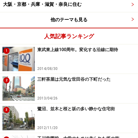
大阪・京都・兵庫・滋賀・奈良に住む
他のテーマも見る
人気記事ランキング
東武東上線100周年。変化する沿線に期待
1
2014/08/30
三軒茶屋は元気な世田谷の下町だった
2
2013/04/26
鷺沼、並木と桜と坂の多い静かな住宅街
3
2012/11/20