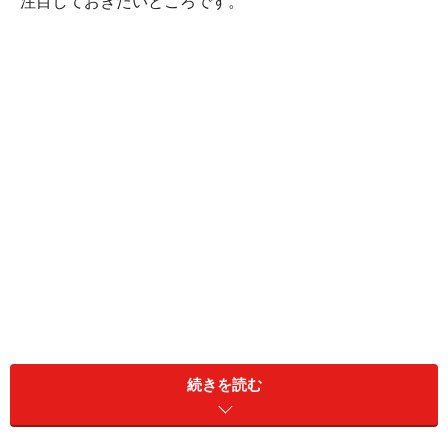
注目しておきたいところです。
通勤・通学の途中に立ち寄りたい
続きを読む
便利な施設を加えた「エキュート立川」
2007年10月に1期開業し、話題を集めたエキナカ商業施