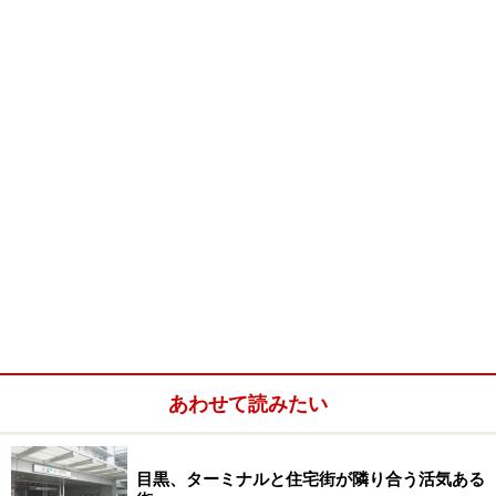
設「エキュート立川」が、2008年10月7日、第2期スペー
スをオープン。2005年から始まった立川駅のリニューア
ルが完了しました。今回新たに開業したのは1階～3階ま
での4店舗と駅直結のホテル。エキナカという業態はほ
かにも品川駅や大宮駅などで展開されていますが、「エ
キュート立川」の場合は駅の改札の外にも売り場を設
け、営業面積は前者をしのぐ広さとなっています。
もともと立川駅周辺は北口側に多くの商業施設が集中
し、南口の開発が待たれていましたがこのエキュートの
誕生にともなって駅南側も整備。南北を結ぶ自由通路が
広がり、人の流れもスムーズになりました。
あわせて読みたい
目黒、ターミナルと住宅街が隣り合う活気ある