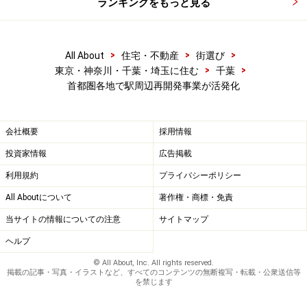
【関連リンク】
ランキングをもっと見る
東武鉄道
TOKTU PLAZA on line
>
>
>
All About
住宅・不動産
街選び
グランデュオ蒲田
>
>
東京・神奈川・千葉・埼玉に住む
千葉
川崎BE
首都圏各地で駅周辺再開発事業が活発化
※記事内容は執筆時点のものです。最新の内容をご確認くださ
会社概要
採用情報
い。
投資家情報
広告掲載
利用規約
プライバシーポリシー
次のページへ
1
/
2
All Aboutについて
著作権・商標・免責
当サイトの情報についての注意
サイトマップ
ヘルプ
© All About, Inc. All rights reserved.
掲載の記事・写真・イラストなど、すべてのコンテンツの無断複写・転載・公衆送信等
を禁じます