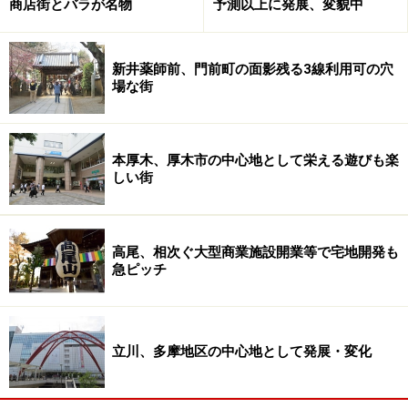
商店街とバラが名物
予測以上に発展、変貌中
エキュート立川
新井薬師前、門前町の面影残る3線利用可の穴
場な街
各地で駅ビルをリニューアルオープン
駅ナカ、駅直結の商業施設開発は、その他の私鉄各社で
も積極的に取り組んでいます。
本厚木、厚木市の中心地として栄える遊びも楽
しい街
東武鉄道では2007年9月に東武東上線川越駅の構内に
「EQUIA川越」をオープン。今年9月26日には新規の3店
高尾、相次ぐ大型商業施設開業等で宅地開発も
舗を加え、全18店舗として営業しています。東武東上線
急ピッチ
の改札外に作られたショッピングエリアで、スイーツの
ほかファッション・コスメ雑貨など、おしゃれに関心の
高い女性客をメインターゲットにしたお店が並んでいま
立川、多摩地区の中心地として発展・変化
す。