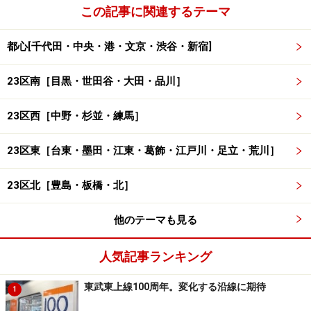
また、東急蒲田駅に直結する駅ビル・蒲田東急プラザも
この記事に関連するテーマ
この10月にリニューアル。従来から進められていた耐震
補強工事に合わせて、駅2、3階を大幅にリニューアルし
都心[千代田・中央・港・文京・渋谷・新宿]
ました。駅コンコースに直結する2階は20代前半から30
代前半の女性に、3階は30代後半からの流行に敏感なミ
23区南［目黒・世田谷・大田・品川］
セス層に特化したファッションテナントを充実させたと
23区西［中野・杉並・練馬］
いうことです。
23区東［台東・墨田・江東・葛飾・江戸川・足立・荒川］
なお、蒲田駅では昨年、JR蒲田駅東口にあったパリオ、
同駅西口のサンカマタが老朽化に伴い閉館。蒲田駅の大
23区北［豊島・板橋・北］
規模改修に合わせ、店舗の改装が行われ、今年4月、
「グランデュオ蒲田」としてオープンしています。こち
他のテーマも見る
らも蒲田東急プラザ同様、2階部分で蒲田駅改札フロア
に、3階部分で西館、東館が直結し、回遊しやすい構造
人気記事ランキング
となっています。
東武東上線100周年。変化する沿線に期待
1