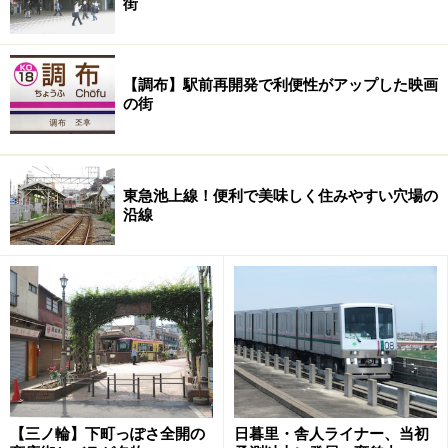
街
【調布】駅前再開発で利便性がアップした映画
の街
東急池上線！便利で美味しく住みやすい穴場の
沿線
さらに、注目したいのは今回の2期開業の前にすでにオ
ープンしている、保育施設や複合型クリニック。駅で子
どもを預けて出勤できたり、通勤・通学のついでに病院
に立ち寄れるという利便性は見逃せません。こうしたラ
イフサポート関連の施設がエキナカ、あるいは駅直結で
さらに各地に増えていくことを期待したいところです。
【三ノ輪】下町っぽさ全開の
日暮里・舎人ライナー、当初
【関連リンク】