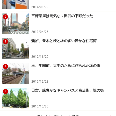
周辺の大井町なども駅前再開発で利便性が向上。川崎駅
2014/08/30
東口では駅ビル川崎BEが11月14日にリニューアルオープ
ンする予定です。川崎、蒲田、大井町とエリア一帯の住
三軒茶屋は元気な世田谷の下町だった
2
環境がさらに整って行くことが期待されます。
2013/04/26
鷺沼、並木と桜と坂の多い静かな住宅街
3
2012/11/20
玉川学園前、大学のために作られた坂の街
4
2015/12/23
日吉、緑豊かなキャンパスと商店街、坂の街
5
2010/10/30