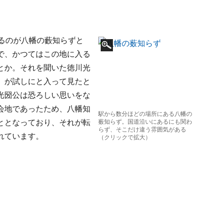
るのが八幡の藪知らずと
で、かつてはこの地に入る
とか。それを聞いた徳川光
）が試しにと入って見たと
光圀公は恐ろしい思いをな
会地であったため、八幡知
駅から数分ほどの場所にある八幡の
ととなっており、それが転
薮知らず。国道沿いにあるにも関わ
らず、そこだけ違う雰囲気がある
れています。
（クリックで拡大）