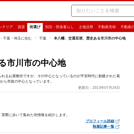
ンテリア
賃貸
街選び
別荘・田舎暮らし
土地活用
不動産売却
不動産
・千葉・埼玉に住む
千葉
本八幡、交通至便、歴史ある市川市の中心地
る市川市の中心地
られるお屋敷街ですが、その中心となっているのが平安時代に創建された葛
史から市政の中心となっています。
更新日：2013年07月24日
、実際に歩いて集めた街情報を紹介します。
プロフィール詳細
執筆記事一覧