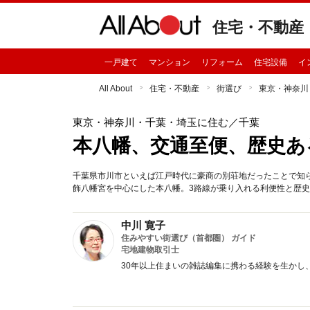
住宅・不動産
一戸建て
マンション
リフォーム
住宅設備
イ
All About
住宅・不動産
街選び
東京・神奈川
東京・神奈川・千葉・埼玉に住む
／千葉
本八幡、交通至便、歴史あ
千葉県市川市といえば江戸時代に豪商の別荘地だったことで知
飾八幡宮を中心にした本八幡。3路線が乗り入れる利便性と歴
中川 寛子
住みやすい街選び（首都圏） ガイド
宅地建物取引士
30年以上住まいの雑誌編集に携わる経験を生かし