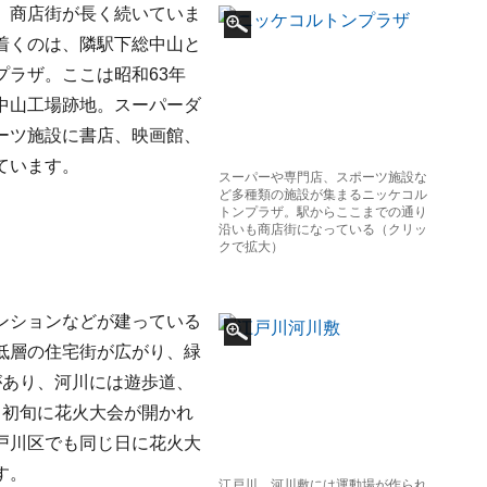
、商店街が長く続いていま
着くのは、隣駅下総中山と
ラザ。ここは昭和63年
中山工場跡地。スーパーダ
ーツ施設に書店、映画館、
ています。
スーパーや専門店、スポーツ施設な
ど多種類の施設が集まるニッケコル
トンプラザ。駅からここまでの通り
沿いも商店街になっている（クリッ
クで拡大）
ンションなどが建っている
低層の住宅街が広がり、緑
があり、河川には遊歩道、
月初旬に花火大会が開かれ
戸川区でも同じ日に花火大
す。
江戸川。河川敷には運動場が作られ