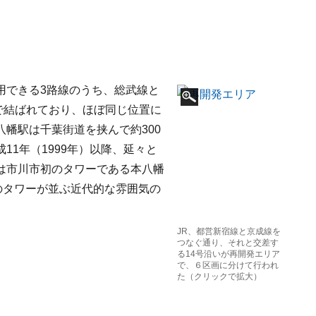
用できる3路線のうち、総武線と
路で結ばれており、ほぼ同じ位置に
幡駅は千葉街道を挟んで約300
1年（1999年）以降、延々と
は市川市初のタワーである本八幡
のタワーが並ぶ近代的な雰囲気の
JR、都営新宿線と京成線を
つなぐ通り、それと交差す
る14号沿いが再開発エリア
で、６区画に分けて行われ
た（クリックで拡大）