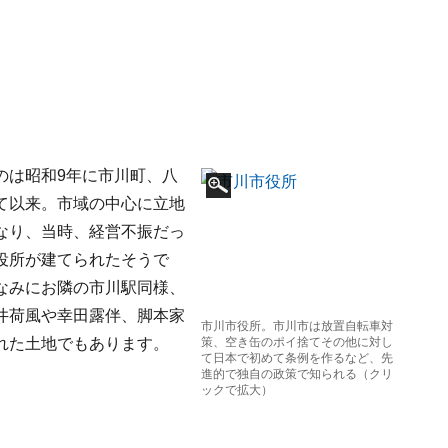
のは昭和9年に市川町、八
て以来。市域の中心に立地
なり、当時、経営不振だっ
役所が建てられたそうで
なみにお隣の市川駅同様、
井荷風や幸田露伴、脚本家
市川市役所。市川市は放置自転車対
れた土地でもあります。
策、空き缶のポイ捨てその他に対し
て日本で初めて条例を作るなど、先
進的で独自の政策で知られる（クリ
ックで拡大）