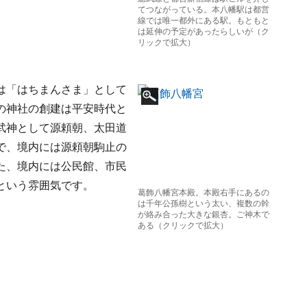
てつながっている。本八幡駅は都営
線では唯一都外にある駅。もともと
は延伸の予定があったらしいが（ク
リックで拡大）
は「はちまんさま」として
の神社の創建は平安時代と
武神として源頼朝、太田道
で、境内には源頼朝駒止の
た、境内には公民館、市民
という雰囲気です。
葛飾八幡宮本殿。本殿右手にあるの
は千年公孫樹という太い、複数の幹
が絡み合った大きな銀杏。ご神木で
ある（クリックで拡大）