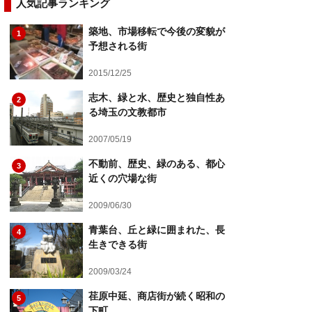
人気記事ランキング
築地、市場移転で今後の変貌が
1
予想される街
2015/12/25
志木、緑と水、歴史と独自性あ
2
る埼玉の文教都市
2007/05/19
不動前、歴史、緑のある、都心
3
近くの穴場な街
2009/06/30
青葉台、丘と緑に囲まれた、長
4
生きできる街
2009/03/24
荏原中延、商店街が続く昭和の
5
下町