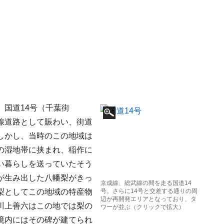
国道14号（千葉街
線道路として賑わい、街道
しかし、当時のこの地域は
の湿地帯に挟まれ、稲作に
い暮らしを送っていたそう
が生み出した八幡梨がきっ
京成線、総武線の間を走る国道14
梨としてこの地域の特産物
号。さらに14号と交差する通りの周
辺が再開発エリアとなっており、タ
川上善六はこの地では梨の
ワーが並ぶ（クリックで拡大）
境内にはその碑が建てられ