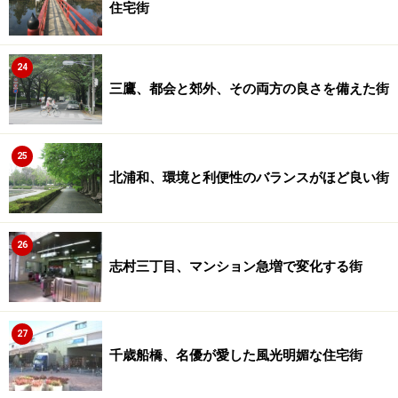
住宅街
24
三鷹、都会と郊外、その両方の良さを備えた街
25
北浦和、環境と利便性のバランスがほど良い街
26
志村三丁目、マンション急増で変化する街
27
千歳船橋、名優が愛した風光明媚な住宅街