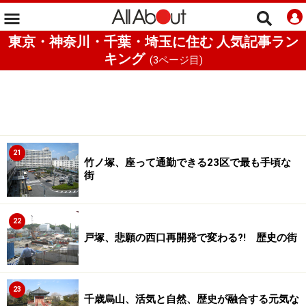
東京・神奈川・千葉・埼玉に住む 人気記事ラン
キング
(
3
ページ目)
21
竹ノ塚、座って通勤できる23区で最も手頃な
街
22
戸塚、悲願の西口再開発で変わる?! 歴史の街
23
千歳烏山、活気と自然、歴史が融合する元気な