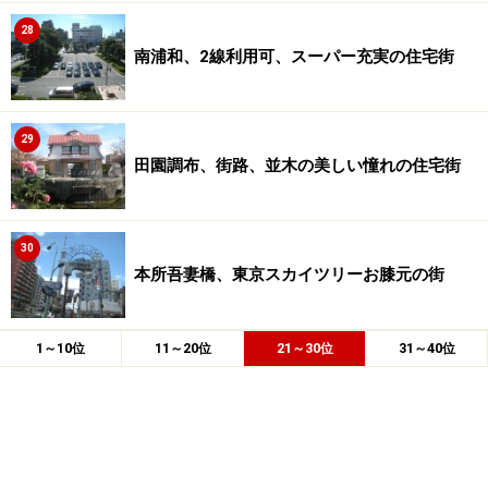
28
南浦和、2線利用可、スーパー充実の住宅街
29
田園調布、街路、並木の美しい憧れの住宅街
30
本所吾妻橋、東京スカイツリーお膝元の街
1～10位
11～20位
21～30位
31～40位