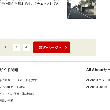
心地を隅から隅まで歩いてチェックしてき
次のページへ
2
3
4
ガイド関連
All Abou
専門家サーチ（ガイドを探す）
All About ニュー
All Aboutガイド募集
All About Japan
ガイドへの仕事・取材依頼
国民の決断