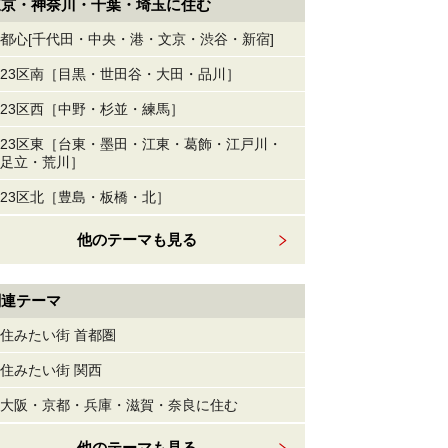
東京・神奈川・千葉・埼玉に住む
都心[千代田・中央・港・文京・渋谷・新宿]
23区南［目黒・世田谷・大田・品川］
23区西［中野・杉並・練馬］
23区東［台東・墨田・江東・葛飾・江戸川・
足立・荒川］
23区北［豊島・板橋・北］
他のテーマも見る
関連テーマ
住みたい街 首都圏
住みたい街 関西
大阪・京都・兵庫・滋賀・奈良に住む
他のテーマも見る