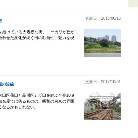
更新日：2015/06/15
街
発を続けている大規模な街、ユーカリが丘が
合わせた変化が続く街の独自性、魅力を現
更新日：2017/10/01
場の沿線
田区蒲田と品川区五反田を結ぶ全長10.9
知名度では劣るものの、昭和の東京の雰囲
くなるかもしれない。