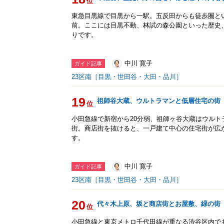
位
東急目黒線で目黒から一駅。五反田からも徒歩圏と
前。ここには目黒不動、林試の森公園といった歴史
りです。
中川 寛子
ガイド記事
23区南［目黒・世田谷・大田・品川］
19
祖師谷大蔵、ウルトラマンと低層住宅の街
位
小田急線で新宿から20分弱、祖師ヶ谷大蔵はウル
街。商店街を抜けると、一戸建て中心の住宅街が広
す。
中川 寛子
ガイド記事
23区南［目黒・世田谷・大田・品川］
20
代々木上原、坂と商店街とお屋敷、緑の街
位
小田急線と東京メトロ千代田線が重なる渋谷区内で