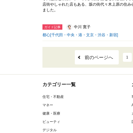
店街やしゃれた店もある、坂の街代々木上原の住み
ました。
中川 寛子
ガイド記事
都心[千代田・中央・港・文京・渋谷・新宿]
前のページへ
1
カテゴリー一覧
住宅・不動産
マネー
健康・医療
ビューティ
デジタル