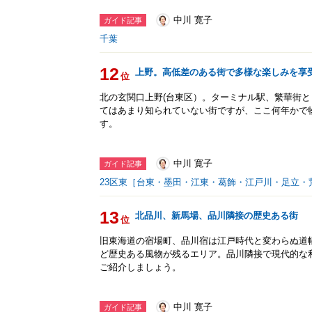
中川 寛子
ガイド記事
千葉
12
上野。高低差のある街で多様な楽しみを享
位
北の玄関口上野(台東区）。ターミナル駅、繁華街
てはあまり知られていない街ですが、ここ何年かで
す。
中川 寛子
ガイド記事
23区東［台東・墨田・江東・葛飾・江戸川・足立・
13
北品川、新馬場、品川隣接の歴史ある街
位
旧東海道の宿場町、品川宿は江戸時代と変わらぬ道
ど歴史ある風物が残るエリア。品川隣接で現代的な
ご紹介しましょう。
中川 寛子
ガイド記事