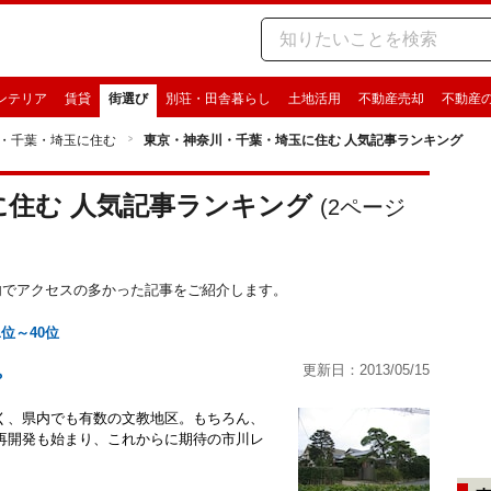
ンテリア
賃貸
街選び
別荘・田舎暮らし
土地活用
不動産売却
不動産
・千葉・埼玉に住む
東京・神奈川・千葉・埼玉に住む 人気記事ランキング
に住む 人気記事ランキング
(
2
ページ
住む内でアクセスの多かった記事をご紹介します。
1位～40位
更新日：2013/05/15
？
く、県内でも有数の文教地区。もちろん、
再開発も始まり、これからに期待の市川レ