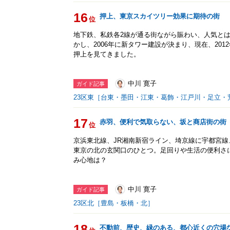
16
押上、東京スカイツリー効果に期待の街
位
地下鉄、私鉄各2線が通る街ながら賑わい、人気と
かし、2006年に新タワー建設が決まり、現在、20
押上を見てきました。
中川 寛子
ガイド記事
23区東［台東・墨田・江東・葛飾・江戸川・足立・
17
赤羽、便利で気取らない、坂と商店街の街
位
京浜東北線、JR湘南新宿ライン、埼京線に宇都宮
東京の北の玄関口のひとつ。足回りや生活の便利さ
み心地は？
中川 寛子
ガイド記事
23区北［豊島・板橋・北］
18
不動前、歴史、緑のある、都心近くの穴場