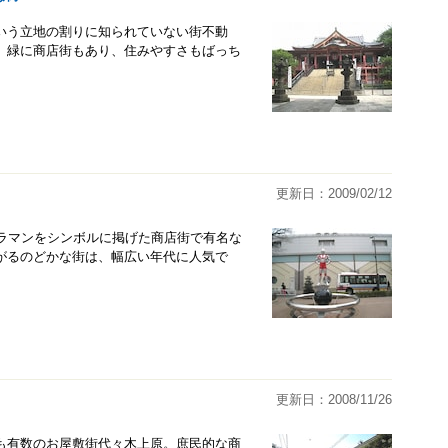
いう立地の割りに知られていない街不動
、緑に商店街もあり、住みやすさもばっち
更新日：2009/02/12
トラマンをシンボルに掲げた商店街で有名な
がるのどかな街は、幅広い年代に人気で
更新日：2008/11/26
も有数のお屋敷街代々木上原。庶民的な商