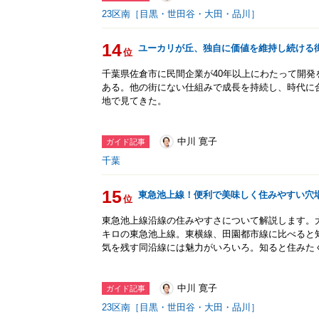
23区南［目黒・世田谷・大田・品川］
14
ユーカリが丘、独自に価値を維持し続ける
位
千葉県佐倉市に民間企業が40年以上にわたって開
ある。他の街にない仕組みで成長を持続し、時代に
地で見てきた。
中川 寛子
ガイド記事
千葉
15
東急池上線！便利で美味しく住みやすい穴
位
東急池上線沿線の住みやすさについて解説します。大
キロの東急池上線。東横線、田園都市線に比べると
気を残す同沿線には魅力がいろいろ。知ると住みた
中川 寛子
ガイド記事
23区南［目黒・世田谷・大田・品川］