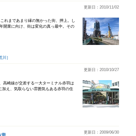
更新日：2010/11/02
はこれまであまり縁の無かった街、押上。し
12年開業に向け、街は変化の真っ最中。その
荒川］
更新日：2010/10/27
線、高崎線が交差する一大ターミナル赤羽は
に加え、気取らない雰囲気もある赤羽の住
更新日：2009/06/30
な街