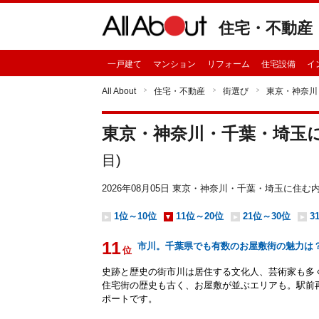
住宅・不動産
一戸建て
マンション
リフォーム
住宅設備
イ
All About
住宅・不動産
街選び
東京・神奈川
東京・神奈川・千葉・埼玉
目)
2026年08月05日 東京・神奈川・千葉・埼玉に
1位～10位
11位～20位
21位～30位
3
11
市川。千葉県でも有数のお屋敷街の魅力は
位
史跡と歴史の街市川は居住する文化人、芸術家も多
住宅街の歴史も古く、お屋敷が並ぶエリアも。駅前
ポートです。