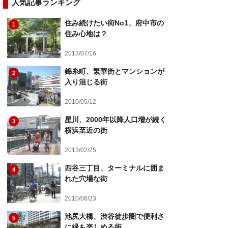
人気記事ランキング
住み続けたい街No1、府中市の
1
住み心地は？
2013/07/16
錦糸町、繁華街とマンションが
2
入り混じる街
2010/05/12
星川、2000年以降人口増が続く
3
横浜至近の街
2013/02/25
四谷三丁目、ターミナルに囲ま
4
れた穴場な街
2010/06/23
池尻大橋、渋谷徒歩圏で便利さ
5
に緑も楽しめる街