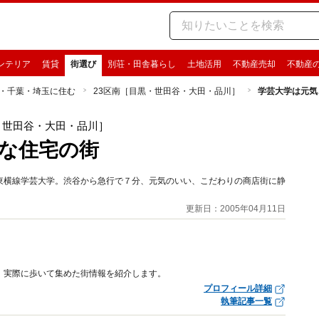
ンテリア
賃貸
街選び
別荘・田舎暮らし
土地活用
不動産売却
不動産
・千葉・埼玉に住む
23区南［目黒・世田谷・大田・品川］
学芸大学は元気
・世田谷・大田・品川］
な住宅の街
東横線学芸大学。渋谷から急行で７分、元気のいい、こだわりの商店街に静
更新日：2005年04月11日
、実際に歩いて集めた街情報を紹介します。
プロフィール詳細
執筆記事一覧