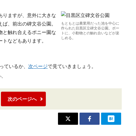
ありますが、意外に大きな
えば、前出の碑文谷公園。
もともとは農業用だった池を中心に
作られた目黒区立碑文谷公園。ボー
物と触れ合えるポニー園な
トに、小動物との触れ合いなどが楽
しめる。
ートなどもあります。
っているか、
次ページ
で見ていきましょう。
い。
次のページへ