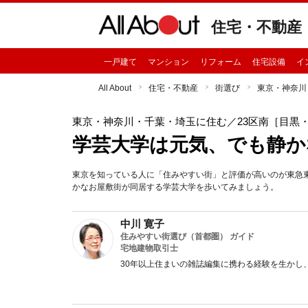
住宅・不動産
一戸建て
マンション
リフォーム
住宅設備
イ
All About
住宅・不動産
街選び
東京・神奈川
東京・神奈川・千葉・埼玉に住む
／23区南［目黒
学芸大学は元気、でも静か
東京を知っている人に「住みやすい街」と評価が高いのが東急
かなお屋敷街が同居する学芸大学を歩いてみましょう。
中川 寛子
住みやすい街選び（首都圏） ガイド
宅地建物取引士
30年以上住まいの雑誌編集に携わる経験を生かし