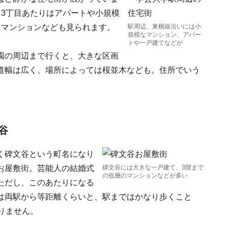
、3丁目あたりはアパートや小規模
たマンションなども見られます。
駅周辺、東横線沿いには小
規模なマンション、アパー
トや一戸建てなどが
園の周辺まで行くと、大きな区画
道幅は広く、場所によっては桜並木なども。住所でいう
谷
く碑文谷という町名になり
お屋敷街。芸能人の結婚式
碑文谷には大きな一戸建て、3階まで
の低層のマンションなどが多い
ただし、このあたりになる
は両駅から等距離くらいと、駅まではかなり歩くこと
りません。