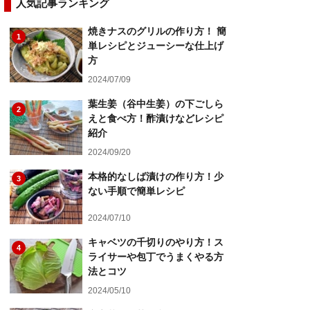
人気記事ランキング
焼きナスのグリルの作り方！ 簡
1
単レシピとジューシーな仕上げ
方
2024/07/09
葉生姜（谷中生姜）の下ごしら
2
えと食べ方！酢漬けなどレシピ
紹介
2024/09/20
本格的なしば漬けの作り方！少
3
ない手順で簡単レシピ
2024/07/10
キャベツの千切りのやり方！ス
4
ライサーや包丁でうまくやる方
法とコツ
2024/05/10