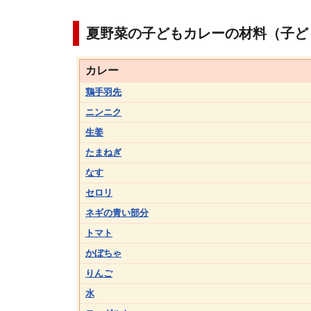
夏野菜の子どもカレーの材料（子ど
カレー
鶏手羽先
ニンニク
生姜
たまねぎ
なす
セロリ
ネギの青い部分
トマト
かぼちゃ
りんご
水