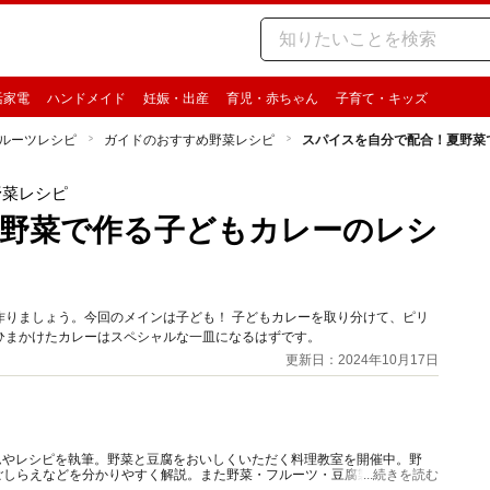
活家電
ハンドメイド
妊娠・出産
育児・赤ちゃん
子育て・キッズ
ルーツレシピ
ガイドのおすすめ野菜レシピ
スパイスを自分で配合！夏野菜
野菜レシピ
野菜で作る子どもカレーのレシ
作りましょう。今回のメインは子ども！ 子どもカレーを取り分けて、ピリ
ひまかけたカレーはスペシャルな一皿になるはずです。
更新日：2024年10月17日
ムやレシピを執筆。野菜と豆腐をおいしくいただく料理教室を開催中。野
ごしらえなどを分かりやすく解説。また野菜・フルーツ・豆腐製品をおいし
...続きを読む