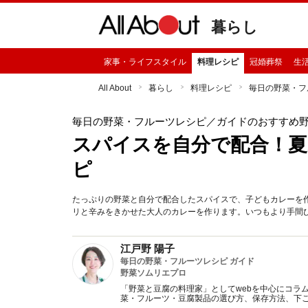
暮らし
家事・ライフスタイル
料理レシピ
冠婚葬祭
生
All About
暮らし
料理レシピ
毎日の野菜・フ
毎日の野菜・フルーツレシピ
／ガイドのおすすめ
スパイスを自分で配合！夏
ピ
たっぷりの野菜と自分で配合したスパイスで、子どもカレーを
リと辛みをきかせた大人のカレーを作ります。いつもより手間
江戸野 陽子
毎日の野菜・フルーツレシピ ガイド
野菜ソムリエプロ
「野菜と豆腐の料理家」としてwebを中心にコラ
菜・フルーツ・豆腐製品の選び方、保存方法、下