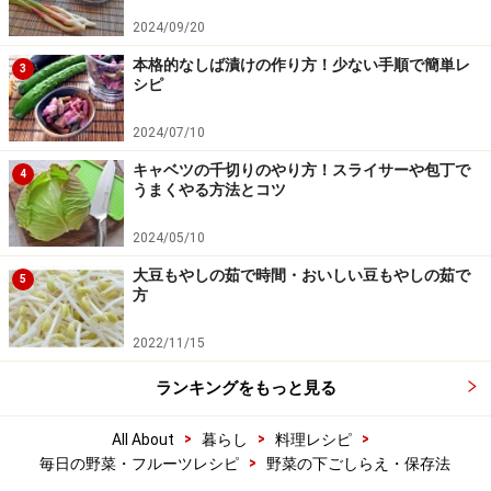
2024/09/20
本格的なしば漬けの作り方！少ない手順で簡単レ
3
シピ
2024/07/10
キャベツの千切りのやり方！スライサーや包丁で
4
うまくやる方法とコツ
2024/05/10
大豆もやしの茹で時間・おいしい豆もやしの茹で
5
方
2022/11/15
ランキングをもっと見る
>
>
>
All About
暮らし
料理レシピ
>
毎日の野菜・フルーツレシピ
野菜の下ごしらえ・保存法