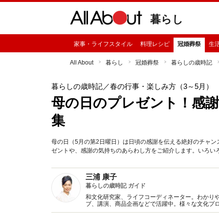
暮らし
家事・ライフスタイル
料理レシピ
冠婚葬祭
生
All About
暮らし
冠婚葬祭
暮らしの歳時記
暮らしの歳時記
／春の行事・楽しみ方（3～5月）
母の日のプレゼント！感
集
母の日（5月の第2日曜日）は日頃の感謝を伝える絶好のチャ
ゼントや、感謝の気持ちのあらわし方をご紹介します。いろい
三浦 康子
暮らしの歳時記 ガイド
和文化研究家、ライフコーディネーター。わかり
ブ、講演、商品企画などで活躍中。様々な文化プ
書多数。