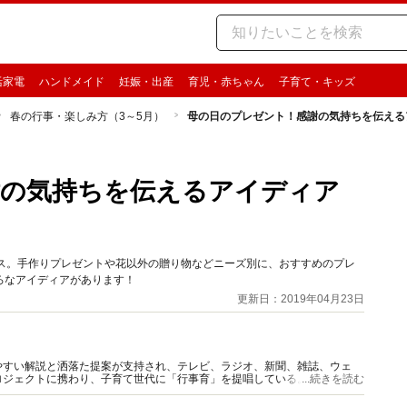
活家電
ハンドメイド
妊娠・出産
育児・赤ちゃん
子育て・キッズ
春の行事・楽しみ方（3～5月）
母の日のプレゼント！感謝の気持ちを伝える
謝の気持ちを伝えるアイディア
ンス。手作りプレゼントや花以外の贈り物などニーズ別に、おすすめのプレ
ろなアイディアがあります！
更新日：2019年04月23日
やすい解説と洒落た提案が支持され、テレビ、ラジオ、新聞、雑誌、ウェ
ロジェクトに携わり、子育て世代に「行事育」を提唱している。著書、監修
...続きを読む