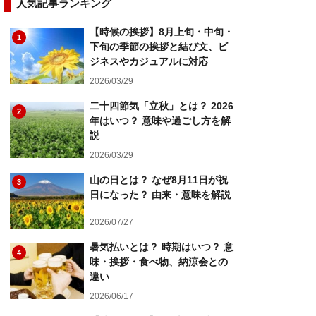
人気記事ランキング
【時候の挨拶】8月上旬・中旬・
1
下旬の季節の挨拶と結び文、ビ
ジネスやカジュアルに対応
2026/03/29
二十四節気「立秋」とは？ 2026
2
年はいつ？ 意味や過ごし方を解
説
2026/03/29
山の日とは？ なぜ8月11日が祝
3
日になった？ 由来・意味を解説
2026/07/27
暑気払いとは？ 時期はいつ？ 意
4
味・挨拶・食べ物、納涼会との
違い
2026/06/17